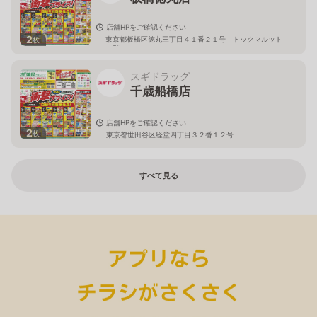
店舗HPをご確認ください
2
東京都板橋区徳丸三丁目４１番２１号 トックマルット
枚
１階
スギドラッグ
千歳船橋店
店舗HPをご確認ください
2
枚
東京都世田谷区経堂四丁目３２番１２号
すべて見る