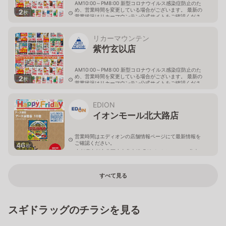
AM10:00～PM8:00 新型コロナウイルス感染症防止のた
め、営業時間を変更している場合がございます。 最新の
2
枚
営業状況はリカーマウンテン公式サイトをご確認くださ
い。
京都府京都市北区平野上柳町28-5
リカーマウンテン
紫竹玄以店
AM10:00～PM8:00 新型コロナウイルス感染症防止のた
め、営業時間を変更している場合がございます。 最新の
2
枚
営業状況はリカーマウンテン公式サイトをご確認くださ
い。
京都府京都市北区紫竹大門町16-1
EDION
イオンモール北大路店
営業時間はエディオンの店舗情報ページにて最新情報を
ご確認ください。
46
枚
京都府京都市北区小山北上総町49-1 イオンモール北大
路4階
すべて見る
スギドラッグのチラシを見る