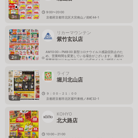
9:00〜20:00
3
枚
京都府京都市北区大宮南山ノ前町44-1
リカーマウンテン
紫竹玄以店
AM10:00～PM8:00 新型コロナウイルス感染症防止のた
め、営業時間を変更している場合がございます。 最新の
2
枚
営業状況はリカーマウンテン公式サイトをご確認くださ
い。
京都府京都市北区紫竹大門町16-1
ライフ
堀川北山店
９：００－２１：００
5
枚
京都府京都市北区紫竹東桃ノ本町32-1
KOHYO
北大路店
10:00～21:00