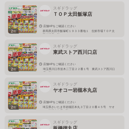
スギドラッグ
ＴＯＰ太田飯塚店
店舗HPをご確認ください
2
群馬県太田市飯塚町１９３３番地１ 生鮮市場ＴＯＰ太
枚
田飯塚店１階
スギドラッグ
東武ストア西川口店
店舗HPをご確認ください
2
埼玉県川口市並木二丁目２２番１号 東武ストア西川口
枚
店２階
スギドラッグ
ヤオコー岩槻本丸店
店舗HPをご確認ください
2
埼玉県さいたま市岩槻区本丸３丁目２０番４５号 ヤオ
枚
コー岩槻本丸店２階
スギドラッグ
板橋徳丸店