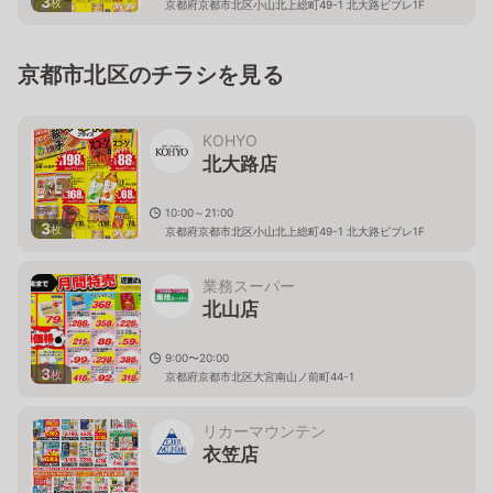
3
枚
京都府京都市北区小山北上総町49-1 北大路ビブレ1F
京都市北区のチラシを見る
KOHYO
北大路店
10:00～21:00
3
枚
京都府京都市北区小山北上総町49-1 北大路ビブレ1F
業務スーパー
北山店
9:00〜20:00
3
枚
京都府京都市北区大宮南山ノ前町44-1
リカーマウンテン
衣笠店