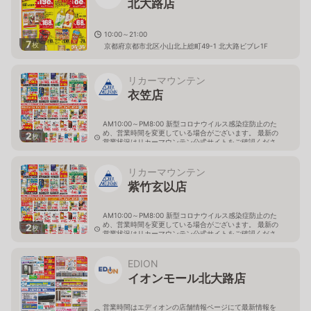
北大路店
10:00～21:00
7
枚
京都府京都市北区小山北上総町49-1 北大路ビブレ1F
リカーマウンテン
衣笠店
AM10:00～PM8:00 新型コロナウイルス感染症防止のた
め、営業時間を変更している場合がございます。 最新の
2
枚
営業状況はリカーマウンテン公式サイトをご確認くださ
い。
京都府京都市北区平野上柳町28-5
リカーマウンテン
紫竹玄以店
AM10:00～PM8:00 新型コロナウイルス感染症防止のた
め、営業時間を変更している場合がございます。 最新の
2
枚
営業状況はリカーマウンテン公式サイトをご確認くださ
い。
京都府京都市北区紫竹大門町16-1
EDION
イオンモール北大路店
営業時間はエディオンの店舗情報ページにて最新情報を