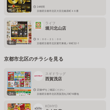
24時間
16
枚
京都府京都市北区大宮北椿原町４６番
ライフ
堀川北山店
９：００－２１：００
8
枚
京都府京都市北区紫竹東桃ノ本町32-1
京都市北区のチラシを見る
スギドラッグ
西賀茂店
店舗HPをご確認ください
2
枚
京都府京都市北区西賀茂丸川町16番地
KOHYO