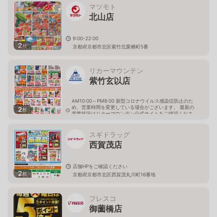
マツモト
北山店
9:00-22:00
2
枚
京都府京都市北区紫竹北栗栖町5番
リカーマウンテン
紫竹玄以店
AM10:00～PM8:00 新型コロナウイルス感染症防止のた
め、営業時間を変更している場合がございます。 最新の
2
枚
営業状況はリカーマウンテン公式サイトをご確認くださ
い。
京都府京都市北区紫竹大門町16-1
スギドラッグ
西賀茂店
店舗HPをご確認ください
2
枚
京都府京都市北区西賀茂丸川町16番地
フレスコ
御薗橋店