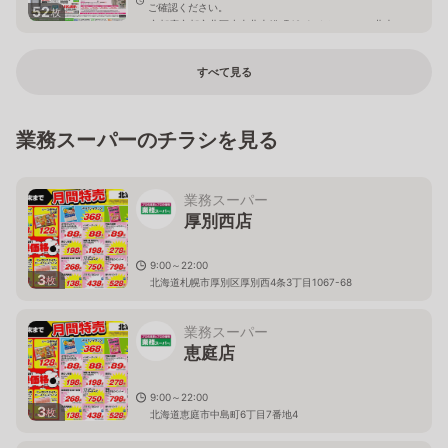
ご確認ください。
52
枚
京都府京都市北区小山北上総町49-1 イオンモール北大
路4階
すべて見る
業務スーパーのチラシを見る
業務スーパー
厚別西店
9:00～22:00
3
枚
北海道札幌市厚別区厚別西4条3丁目1067-68
業務スーパー
恵庭店
9:00～22:00
3
枚
北海道恵庭市中島町6丁目7番地4