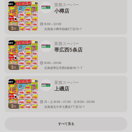
業務スーパー
小樽店
9:00～22:00
3
枚
北海道小樽市稲穂5丁目10-1
業務スーパー
帯広西5条店
9:00～20:00
3
枚
北海道帯広市西5条南18-7-7
業務スーパー
上磯店
月～土:9:00～21:00 日:9:00～20:00
3
枚
北海道北斗市七重浜7丁目12-1
すべて見る