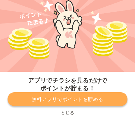
今すぐアプリをダウンロードする
アプリでチラシを見るだけで
ポイントが貯まる！
無料アプリでポイントを貯める
プライバシーポリシー
利用規約
運営会社
サービスに関してのお問い合わせ
チラシ掲載をお考えの方
とじる
Copyright© Kurashiru, Inc. All Rights Reserved.