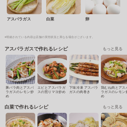
アスパラガス
白菜
卵
※明細されている内容は店舗の実売状況と異なる場合がございます。
アスパラガスで作れるレシピ
もっと見る
豚バラ肉とアスパ
エビとアスパラガ
下味冷凍 アスパラ
鶏むね肉とアス
ラガスのレモン炒
スの照りマヨ炒め
ガスの肉巻き
ラガスのレモン
め
め
白菜で作れるレシピ
もっと見る