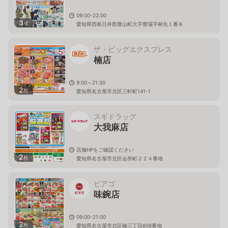
09:00-22:00
3
枚
愛知県西春日井郡豊山町大字豊場字林先１番８
ザ・ビッグエクスプレス
楠店
9:00～21:30
2
枚
愛知県名古屋市北区三軒町141-1
スギドラッグ
大我麻店
店舗HPをご確認ください
2
枚
愛知県名古屋市北区会所町２２４番地
ピアゴ
味鋺店
09:00-21:00
2
枚
愛知県名古屋市北区楠三丁目606番地