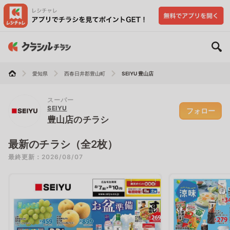
愛知県
西春日井郡豊山町
SEIYU 豊山店
スーパー
SEIYU
フォロー
豊山店のチラシ
最新のチラシ（全2枚）
最終更新：2026/08/07