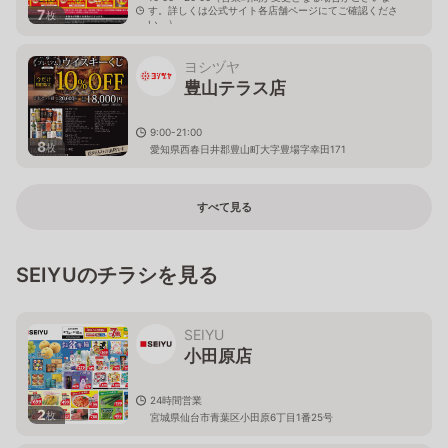
す。詳しくは公式サイト各店舗ページにてご確認くださ
7
枚
い。）
愛知県西春日井郡豊山町青山金剛11
ヨシヅヤ
豊山テラス店
9:00-21:00
8
枚
愛知県西春日井郡豊山町大字豊場字幸田171
すべて見る
SEIYUのチラシを見る
SEIYU
小田原店
24時間営業
2
枚
宮城県仙台市青葉区小田原6丁目1番25号