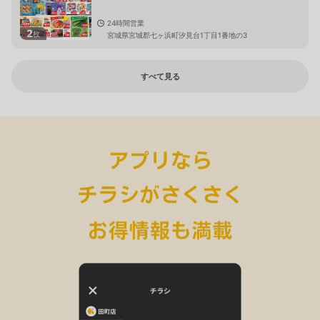
24時間営業
2
枚
宮城県宮城郡七ヶ浜町汐見台1丁目1番地の3
すべて見る