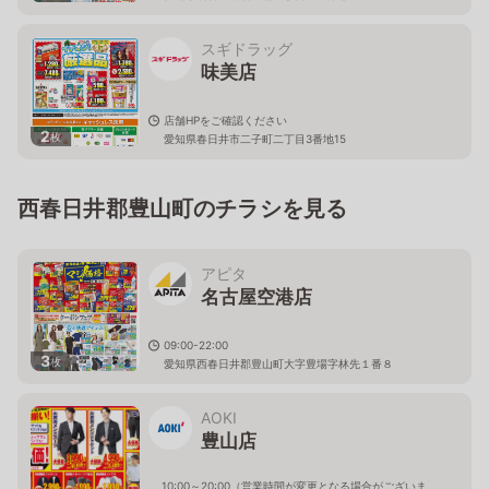
スギドラッグ
味美店
店舗HPをご確認ください
2
枚
愛知県春日井市二子町二丁目3番地15
西春日井郡豊山町のチラシを見る
アピタ
名古屋空港店
09:00-22:00
3
枚
愛知県西春日井郡豊山町大字豊場字林先１番８
AOKI
豊山店
10:00～20:00（営業時間が変更となる場合がございま