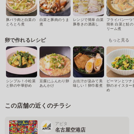
豚バラ肉と白菜の
白菜と豚肉のうま
レンジで簡単 白菜
フライパン一つ
とろとろ煮
煮
豚巻きの酒蒸し
簡単 白菜と鮭の
リーム煮
卵で作れるレシピ
もっと見る
シンプル！小松菜
豆腐にふんわり卵
お出汁が染みて美
ピーマンとツナ
と卵の中華炒め
あんかけ
味しい！卵巾着煮
卵のオイスター
め
この店舗の近くのチラシ
アピタ
名古屋空港店