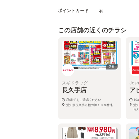
ポイントカード
有
この店舗の近くのチラシ
2
枚
スギドラッグ
Josh
長久手店
ア
店舗HPをご確認ください
10:
愛知県長久手市根の神１０８番地
愛知
長久