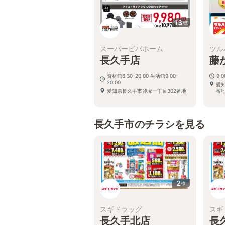
13
枚
スーパービバホーム
ツル
長久手店
藤
資材館6:30-20:00 生活館9:00-
9:
20:00
愛
愛知県長久手市卯塚一丁目302番地
番
長久手市のチラシを見る
2
枚
スギドラッグ
スギ
長久手北店
長