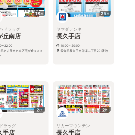
18
25
枚
枚
ハドラッグ
ヤマダデンキ
が丘南店
長久手店
00〜22:00
10:00～20:00
知県名古屋市名東区照が丘１８５
愛知県長久手市卯塚二丁目201番地
地
2
2
枚
枚
ドラッグ
リカーマウンテン
久手店
長久手店