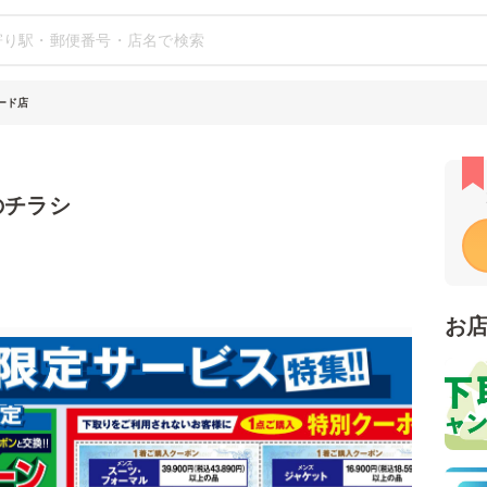
ロード店
のチラシ
お