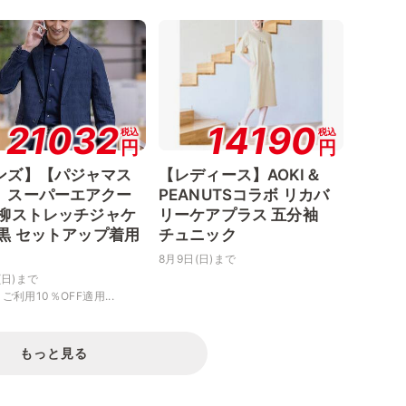
21032
14190
税込
税込
円
円
ンズ】【パジャマス
【レディース】AOKI＆
】スーパーエアクー
PEANUTSコラボ リカバ
楊柳ストレッチジャケ
リーケアプラス 五分袖
 黒 セットアップ着用
チュニック
8月9日(日)まで
(日)まで
ご利用10％OFF適用...
もっと見る