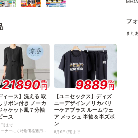
MEG
フ
品
まだ
21890
9889
税込
税込
円
円
ディース】洗える 取
【ユニセックス】ディズ
しリボン付き ノーカ
ニーデザイン／リカバリ
ジャケット風７分袖
ーケアプラス ルームウェ
ピース
ア メッシュ 半袖＆半ズボ
ン
(日)まで
ーナーにて特別価格適用...
8月9日(日)まで