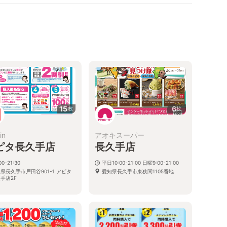
15
6
枚
枚
in
アオキスーパー
ピタ長久手店
長久手店
00-21:30
平日10:00-21:00 日曜9:00-21:00
県長久手市戸田谷901-1 アピタ
愛知県長久手市東狭間1105番地
手店2F