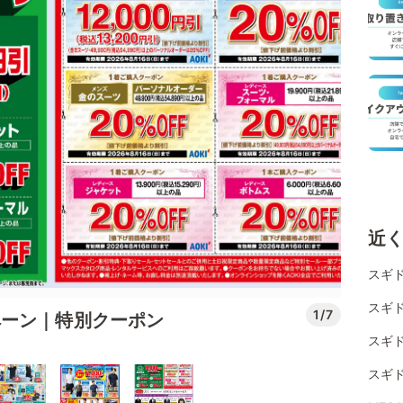
近
スギ
スギド
1/7
ペーン｜特別クーポン
スギ
スギ