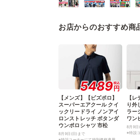
お店からのおすすめ商
5489
税込
円
【メンズ】【ビズポロ】
【レ
スーパーエアクール クイ
り外
ックリードライ ノンアイ
ラー
ロンストレッチ ボタンダ
ワン
ウンポロシャツ 市松
8月9日
※特設コ
8月9日(日)まで
※特設コーナーにて特別価格適用...