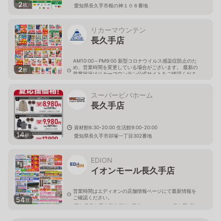
2
枚
愛知県長久手市根の神１０８番地
リカーマウンテン
長久手店
AM10:00～PM9:00 新型コロナウイルス感染症防止のた
め、営業時間を変更している場合がございます。 最新の
2
枚
営業状況はリカーマウンテン公式サイトをご確認くださ
い。
愛知県長久手市市が洞二丁目105番地
スーパービバホーム
長久手店
資材館6:30-20:00 生活館9:00-20:00
14
枚
愛知県長久手市卯塚一丁目302番地
EDION
イオンモール長久手店
営業時間はエディオンの店舗情報ページにて最新情報を
ご確認ください。
54
枚
愛知県長久手市勝入塚501番地 イオンモール長久手4階