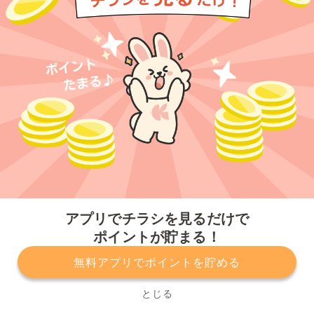
今すぐアプリをダウンロードする
アプリでチラシを見るだけで
ポイントが貯まる！
無料アプリでポイントを貯める
プライバシーポリシー
利用規約
運営会社
サービスに関してのお問い合わせ
チラシ掲載をお考えの方
とじる