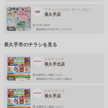
ファッションセンターしまむら
長久手店
10:00-19:00
3
枚
愛知県長久手市片平２−１６０３
長久手市のチラシを見る
スギドラッグ
長久手北店
店舗HPをご確認ください
2
枚
愛知県長久手市上川原２３番地３
スギドラッグ
長久手店
店舗HPをご確認ください