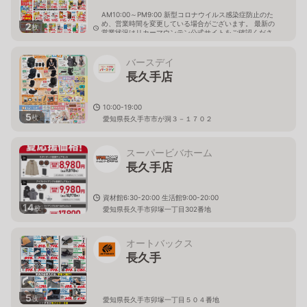
AM10:00～PM9:00 新型コロナウイルス感染症防止のた
め、営業時間を変更している場合がございます。 最新の
2
枚
営業状況はリカーマウンテン公式サイトをご確認くださ
い。
愛知県長久手市市が洞二丁目105番地
バースデイ
長久手店
10:00-19:00
5
枚
愛知県長久手市市が洞３－１７０２
スーパービバホーム
長久手店
資材館6:30-20:00 生活館9:00-20:00
14
枚
愛知県長久手市卯塚一丁目302番地
オートバックス
長久手
5
枚
愛知県長久手市卯塚一丁目５０４番地