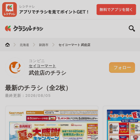
北海道
釧路市
セイコーマート 武佐店
コンビニ
セイコーマート
フォロー
武佐店のチラシ
最新のチラシ（全2枚）
最終更新：2026/08/05