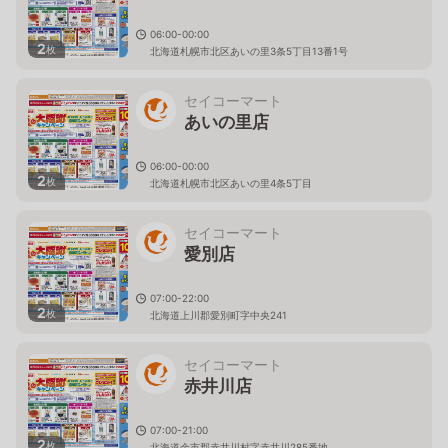
06:00-00:00
2
枚
北海道札幌市北区あいの里3条5丁目13番1号
セイコーマート
あいの里店
06:00-00:00
2
枚
北海道札幌市北区あいの里4条5丁目
セイコーマート
愛別店
07:00-22:00
2
枚
北海道上川郡愛別町字中央241
セイコーマート
赤井川店
07:00-21:00
2
枚
北海道余市郡赤井川村字赤井川285番地