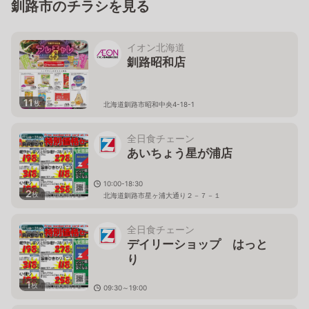
釧路市のチラシを見る
イオン北海道
釧路昭和店
11
枚
北海道釧路市昭和中央4-18-1
全日食チェーン
あいちょう星が浦店
10:00-18:30
2
枚
北海道釧路市星ヶ浦大通り２－７－１
全日食チェーン
デイリーショップ はっと
り
1
枚
09:30～19:00
北海道釧路市住吉２丁目４番１号