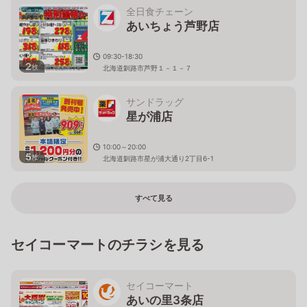
全日食チェーン
あいちょう芦野店
09:30-18:30
2
枚
北海道釧路市芦野１－１－７
サンドラッグ
星が浦店
10:00～20:00
5
枚
北海道釧路市星が浦大通り2丁目6-1
すべて見る
セイコーマートのチラシを見る
セイコーマート
あいの里3条店