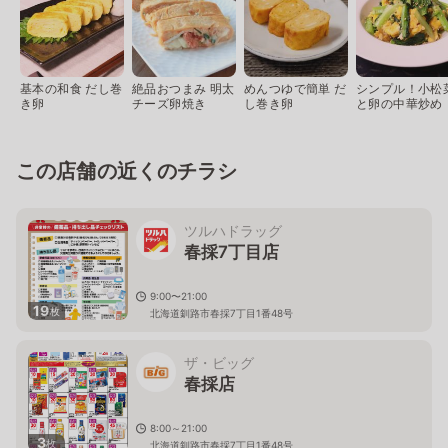
基本の和食 だし巻
絶品おつまみ 明太
めんつゆで簡単 だ
シンプル！小松
き卵
チーズ卵焼き
し巻き卵
と卵の中華炒め
この店舗の近くのチラシ
ツルハドラッグ
春採7丁目店
9:00〜21:00
19
枚
北海道釧路市春採7丁目1番48号
ザ・ビッグ
春採店
8:00～21:00
3
枚
北海道釧路市春採7丁目1番48号