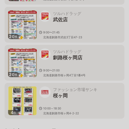
ツルハドラッグ
武佐店
9:00〜21:45
20
枚
北海道釧路市武佐3丁目47-23
ツルハドラッグ
釧路桜ヶ岡店
9:00〜21:00
20
枚
北海道釧路市桜ヶ岡4丁目1番4号
ファッション市場サンキ
桜ヶ岡
10:00～18:30
4
枚
北海道釧路市桜ヶ岡4-2-22