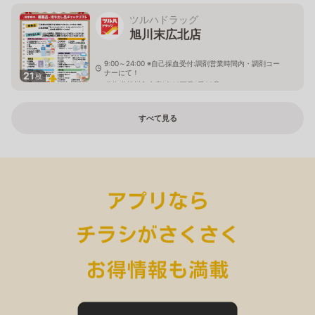
ツルハドラッグ
旭川末広北店
9:00～24:00 ※自己採血受付:調剤営業時間内・調剤コー
ナーにて！
21
枚
北海道旭川市末広1条10丁目1番20号
すべて見る