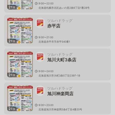
9:00〜22:00
21
枚
北海道札幌市北区あいの里2条6丁目1番28号
ツルハドラッグ
赤平店
9:00〜21:00
21
枚
北海道赤平市字赤平540番1
ツルハドラッグ
旭川大町3条店
9:00〜24:00
21
枚
北海道旭川市大町3条5丁目2397-18
ツルハドラッグ
旭川神楽岡店
9:00〜23:00
21
枚
北海道旭川市神楽岡5条6丁目4番20号