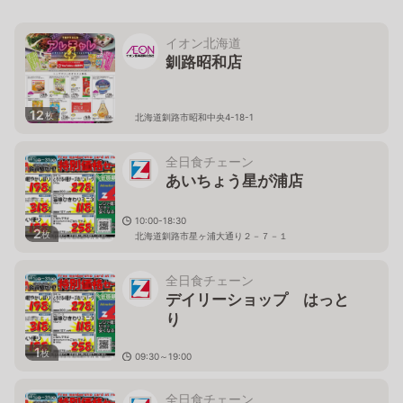
イオン北海道
釧路昭和店
12
枚
北海道釧路市昭和中央4-18-1
全日食チェーン
あいちょう星が浦店
10:00-18:30
2
枚
北海道釧路市星ヶ浦大通り２－７－１
全日食チェーン
デイリーショップ はっと
り
1
枚
09:30～19:00
北海道釧路市住吉２丁目４番１号
全日食チェーン