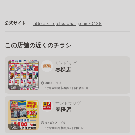
公式サイト
https://shop.tsuruha-g.com/0436
この店舗の近くのチラシ
ザ・ビッグ
春採店
8:00～21:00
5
枚
北海道釧路市春採7丁目1番48号
サンドラッグ
春採店
9：00-21：00
5
枚
北海道釧路市春採4丁目9-12