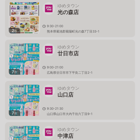
ゆめタウン
光の森店
9:30-21:00
2
枚
熊本県菊池郡菊陽町光の森7丁目33-1
ゆめタウン
廿日市店
9:00-21:00
7
枚
広島県廿日市市下平良二丁目2-1
ゆめタウン
山口店
9:30-21:30
7
枚
山口県山口市大内千坊六丁目9-1
ゆめタウン
中津店