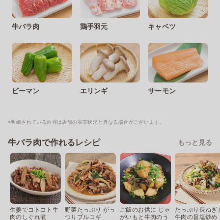
牛バラ肉
鶏手羽元
キャベツ
ピーマン
エリンギ
サーモン
※明細されている内容は店舗の実売状況と異なる場合がございます。
牛バラ肉で作れるレシピ
もっと見る
生姜でコトコト牛
野菜たっぷり がっ
ご飯のお供に じゃ
たっぷり長ねぎ
肉のしぐれ煮
つりプルコギ
がいもと牛肉のう
牛肉の旨塩炒め