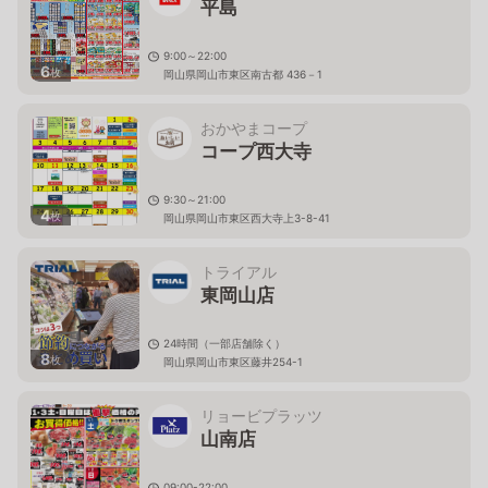
平島
9:00～22:00
6
枚
岡山県岡山市東区南古都 436－1
おかやまコープ
コープ西大寺
9:30～21:00
4
枚
岡山県岡山市東区西大寺上3-8-41
トライアル
東岡山店
24時間（一部店舗除く）
8
枚
岡山県岡山市東区藤井254-1
リョービプラッツ
山南店
09:00-22:00