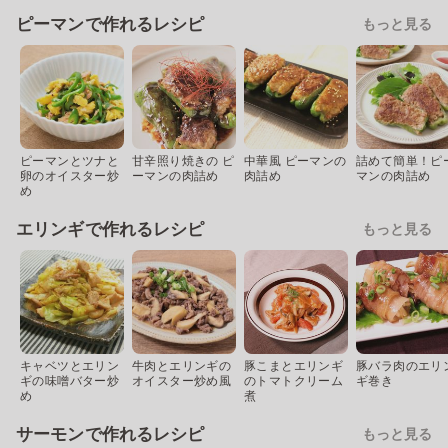
ピーマンで作れるレシピ
もっと見る
ピーマンとツナと
甘辛照り焼きの ピ
中華風 ピーマンの
詰めて簡単！ピ
卵のオイスター炒
ーマンの肉詰め
肉詰め
マンの肉詰め
め
エリンギで作れるレシピ
もっと見る
キャベツとエリン
牛肉とエリンギの
豚こまとエリンギ
豚バラ肉のエリ
ギの味噌バター炒
オイスター炒め風
のトマトクリーム
ギ巻き
め
煮
サーモンで作れるレシピ
もっと見る