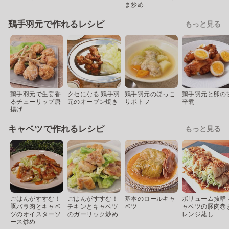
ま炒め
鶏手羽元で作れるレシピ
もっと見る
鶏手羽元で生姜香
クセになる 鶏手羽
鶏手羽元のほっこ
鶏手羽元と卵の
るチューリップ唐
元のオーブン焼き
りポトフ
辛煮
揚げ
キャベツで作れるレシピ
もっと見る
ごはんがすすむ！
ごはんがすすむ！
基本のロールキャ
ボリューム抜群 
豚バラ肉とキャベ
チキンとキャベツ
ベツ
ャベツの豚肉巻
ツのオイスターソ
のガーリック炒め
レンジ蒸し
ース炒め