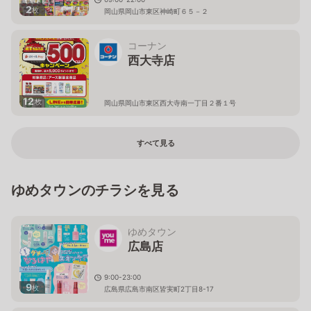
2
枚
岡山県岡山市東区神崎町６５－２
コーナン
西大寺店
12
枚
岡山県岡山市東区西大寺南一丁目２番１号
すべて見る
ゆめタウンのチラシを見る
ゆめタウン
広島店
9:00-23:00
9
枚
広島県広島市南区皆実町2丁目8-17