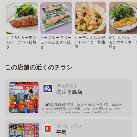
カリカリサーモン
トースターで サー
サーモンとじゃが
彩りあざやか サ
のハーブパン粉焼
モンのごまダレ焼
いものバター醤油
モンのマヨネー
き
き
煮
焼き
この店舗の近くのチラシ
洋服の青山
岡山平島店
■通常営業時間 平日：10:00〜19:00 土日祝日：10:00〜
19:00 ※土日祝および期間により、急な変動することが
8
枚
ありますので 詳細はホームページを確認ください
岡山県岡山市東区東平島98番地の1
ダイレックス
平島