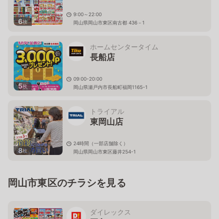
9:00～22:00
6
枚
岡山県岡山市東区南古都 436－1
ホームセンタータイム
長船店
09:00-20:00
5
枚
岡山県瀬戸内市長船町福岡1165-1
トライアル
東岡山店
24時間（一部店舗除く）
8
枚
岡山県岡山市東区藤井254-1
岡山市東区のチラシを見る
ダイレックス