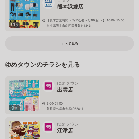
熊本浜線店
【夏季営業時間 ＜7/13(月)～9/18(金)＞】 10:00-19:00
13
枚
熊本県熊本市南区田井島1-12-3
すべて見る
ゆめタウンのチラシを見る
ゆめタウン
出雲店
9:00-21:00
9
枚
島根県出雲市大塚町650-1
ゆめタウン
江津店