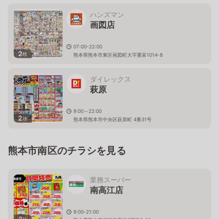
ハンズマン
画図店
07:00-22:00
2
枚
熊本県熊本市東区画図町大字重富1014-8
ダイレックス
萩原
9:00～22:00
2
枚
熊本県熊本市中央区萩原町 4番31号
熊本市南区のチラシを見る
業務スーパー
南高江店
9:00-21:00
3
枚