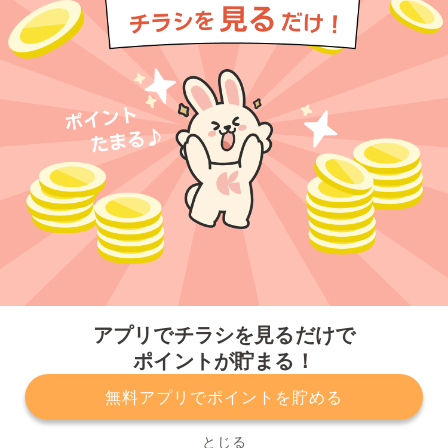
今すぐアプリをダウンロードする
アプリでチラシを見るだけで
ポイントが貯まる！
無料アプリでポイントを貯める
プライバシーポリシー
利用規約
運営会社
サービスに関してのお問い合わせ
チラシ掲載をお考えの方
とじる