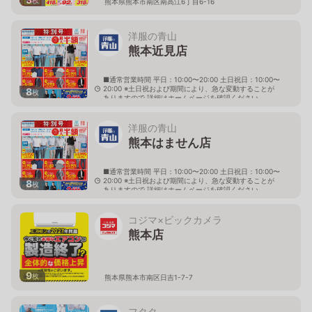
熊本県熊本市南区南高江6丁目6-16
洋服の青山
熊本近見店
■通常営業時間 平日：10:00〜20:00 土日祝日：10:00〜
20:00 ※土日祝および期間により、急な変動することが
8
枚
ありますので 詳細はホームページを確認ください
熊本県熊本市南区近見町2471番1
洋服の青山
熊本はません店
■通常営業時間 平日：10:00〜20:00 土日祝日：10:00〜
20:00 ※土日祝および期間により、急な変動することが
8
枚
ありますので 詳細はホームページを確認ください
熊本県熊本市南区田迎町大字田井島731番1
コジマ×ビックカメラ
熊本店
9
枚
熊本県熊本市南区日吉1-7-7
フタタ