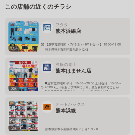
この店舗の近くのチラシ
フタタ
熊本浜線店
【夏季営業時間 ＜7/13(月)～9/18(金)＞】 10:00-19:00
13
枚
熊本県熊本市南区田井島1-12-3
洋服の青山
熊本はません店
■通常営業時間 平日：10:00〜20:00 土日祝日：10:00〜
20:00 ※土日祝および期間により、急な変動することが
8
枚
ありますので 詳細はホームページを確認ください
熊本県熊本市南区田迎町大字田井島731番1
オートバックス
熊本浜線
3
枚
熊本県熊本市南区出仲間７丁目１３−８