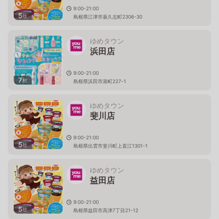
9:00-21:00
5
枚
島根県江津市嘉久志町2306-30
ゆめタウン
浜田店
9:00-21:00
7
枚
島根県浜田市港町227-1
ゆめタウン
斐川店
9:00-21:00
5
枚
島根県出雲市斐川町上直江1301-1
ゆめタウン
益田店
9:00-21:00
5
枚
島根県益田市高津7丁目21-12