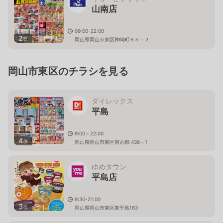
山南店
09:00-22:00
2
枚
岡山県岡山市東区神崎町６５－２
岡山市東区のチラシを見る
ダイレックス
平島
9:00～22:00
4
枚
岡山県岡山市東区南古都 436－1
ゆめタウン
平島店
9:30-21:00
3
枚
岡山県岡山市東区東平島163