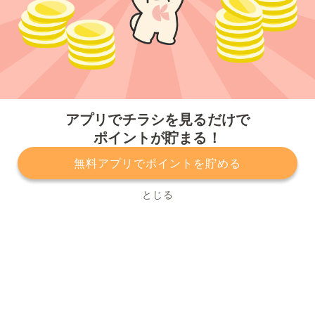
今すぐアプリをダウンロードする
アプリでチラシを見るだけで
ポイントが貯まる！
無料アプリでポイントを貯める
プライバシーポリシー
利用規約
運営会社
サービスに関してのお問い合わせ
チラシ掲載をお考えの方
とじる
Copyright© Kurashiru, Inc. All Rights Reserved.