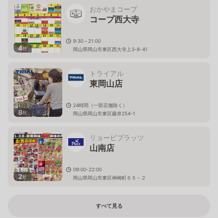
おかやまコープ
コープ西大寺
9:30～21:00
4
枚
岡山県岡山市東区西大寺上3-8-41
トライアル
東岡山店
24時間（一部店舗除く）
8
枚
岡山県岡山市東区藤井254-1
リョービプラッツ
山南店
09:00-22:00
2
枚
岡山県岡山市東区神崎町６５－２
すべて見る