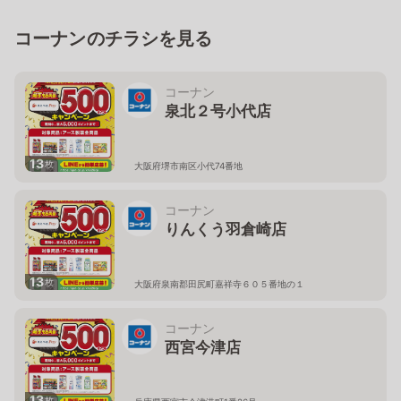
コーナンのチラシを見る
コーナン
泉北２号小代店
13
枚
大阪府堺市南区小代74番地
コーナン
りんくう羽倉崎店
13
枚
大阪府泉南郡田尻町嘉祥寺６０５番地の１
コーナン
西宮今津店
13
枚