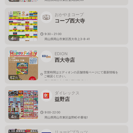
おかやまコープ
コープ西大寺
9:30～21:00
4
枚
岡山県岡山市東区西大寺上3-8-41
EDION
西大寺店
営業時間はエディオンの店舗情報ページにて最新情報を
ご確認ください。
42
枚
岡山県岡山市東区東区松新町164-1
ダイレックス
益野店
9:00-22:00
4
枚
岡山県岡山市東区益野町41番地1
リョービプラッツ