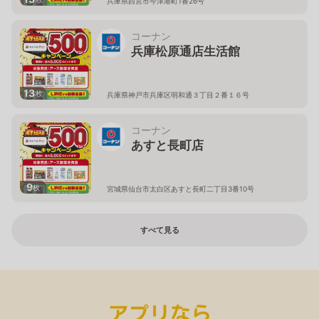
兵庫県西宮市今津港町1番26号
コーナン
兵庫松原通店生活館
13
枚
兵庫県神戸市兵庫区明和通３丁目２番１６号
コーナン
あすと長町店
9
枚
宮城県仙台市太白区あすと長町二丁目3番10号
すべて見る