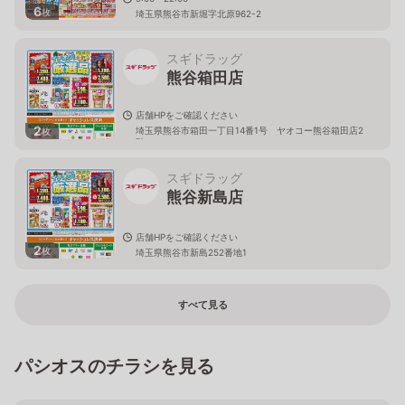
6
枚
埼玉県熊谷市新堀字北原962-2
スギドラッグ
熊谷箱田店
店舗HPをご確認ください
2
埼玉県熊谷市箱田一丁目14番1号 ヤオコー熊谷箱田店2
枚
階
スギドラッグ
熊谷新島店
店舗HPをご確認ください
2
枚
埼玉県熊谷市新島252番地1
すべて見る
パシオスのチラシを見る