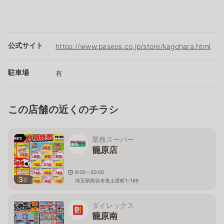
公式サイト
https://www.paseos.co.jp/store/kagohara.html
駐車場
有
この店舗の近くのチラシ
業務スーパー
籠原店
9:00～20:00
3
枚
埼玉県熊谷市美土里町1-169
ダイレックス
籠原南