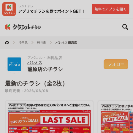
埼玉県
熊谷市
パシオス 籠原店
アパレル・衣料品店
パシオス
フォロー
籠原店のチラシ
最新のチラシ（全2枚）
最終更新：2026/08/08