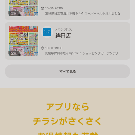
10:00-20:00
2
茨城県日立市滑川本町5-4-1 スーパーマルト滑川店とな
枚
り
パシオス
鉾田店
10:00-19:00
2
茨城県鉾田市塔ヶ崎1017-1 ショッピングガーデンアク
枚
ロス内
すべて見る