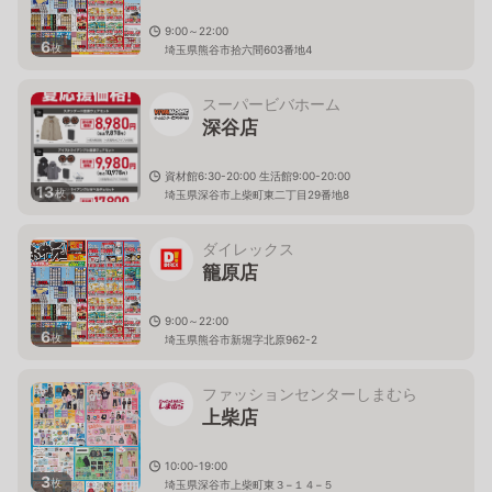
9:00～22:00
6
枚
埼玉県熊谷市拾六間603番地4
スーパービバホーム
深谷店
資材館6:30-20:00 生活館9:00-20:00
13
枚
埼玉県深谷市上柴町東二丁目29番地8
ダイレックス
籠原店
9:00～22:00
6
枚
埼玉県熊谷市新堀字北原962-2
ファッションセンターしまむら
上柴店
10:00-19:00
3
枚
埼玉県深谷市上柴町東３−１４−５