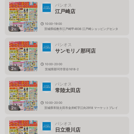
パシオス
江戸崎店
10:00-19:00
2
茨城県稲敷市江戸崎甲4836 江戸崎ショッピングセンタ
枚
ー（パンプ）内
パシオス
サンモリノ那珂店
10:00-20:00
2
枚
茨城県那珂市菅谷1618-2
パシオス
常陸太田店
10:00-20:00
2
茨城県常陸太田市金井町字江向2918 マーケットプレイ
枚
ス フェスタ内
パシオス
日立滑川店