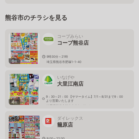
熊谷市のチラシを見る
コープみらい
コープ熊谷店
9時30分～21時
6
枚
埼玉県熊谷市肥塚1-1-40
いなげや
大里江南店
9：30～21：00 【サマータイム】7/1～8/31まで9：00
より営業いたします
4
枚
埼玉県熊谷市江南中央2－19－1
ダイレックス
籠原店
9:00～22:00