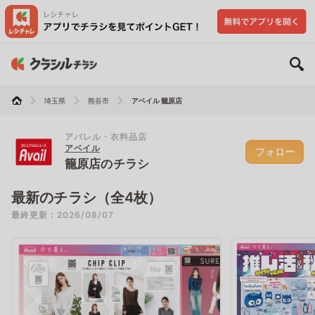
埼玉県
熊谷市
アベイル 籠原店
アパレル・衣料品店
アベイル
フォロー
籠原店のチラシ
最新のチラシ（全4枚）
最終更新：2026/08/07