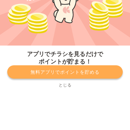
今すぐアプリをダウンロードする
アプリでチラシを見るだけで
ポイントが貯まる！
無料アプリでポイントを貯める
プライバシーポリシー
利用規約
運営会社
サービスに関してのお問い合わせ
チラシ掲載をお考えの方
とじる
Copyright© Kurashiru, Inc. All Rights Reserved.