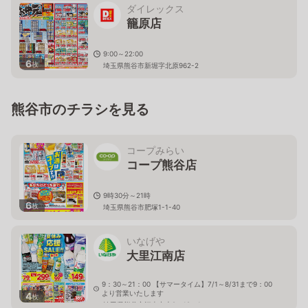
ダイレックス
籠原店
9:00～22:00
6
枚
埼玉県熊谷市新堀字北原962-2
熊谷市のチラシを見る
コープみらい
コープ熊谷店
9時30分～21時
6
枚
埼玉県熊谷市肥塚1-1-40
いなげや
大里江南店
9：30～21：00 【サマータイム】7/1～8/31まで9：00
より営業いたします
4
枚
埼玉県熊谷市江南中央2－19－1