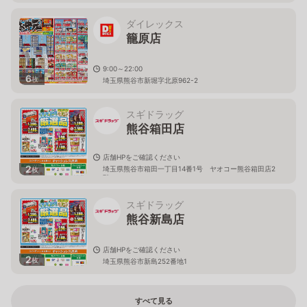
ダイレックス
籠原店
9:00～22:00
6
枚
埼玉県熊谷市新堀字北原962-2
スギドラッグ
熊谷箱田店
店舗HPをご確認ください
2
埼玉県熊谷市箱田一丁目14番1号 ヤオコー熊谷箱田店2
枚
階
スギドラッグ
熊谷新島店
店舗HPをご確認ください
2
枚
埼玉県熊谷市新島252番地1
すべて見る