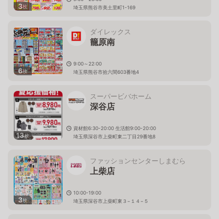
3
枚
埼玉県熊谷市美土里町1-169
ダイレックス
籠原南
9:00～22:00
6
枚
埼玉県熊谷市拾六間603番地4
スーパービバホーム
深谷店
資材館6:30-20:00 生活館9:00-20:00
13
枚
埼玉県深谷市上柴町東二丁目29番地8
ファッションセンターしまむら
上柴店
10:00-19:00
3
枚
埼玉県深谷市上柴町東３−１４−５