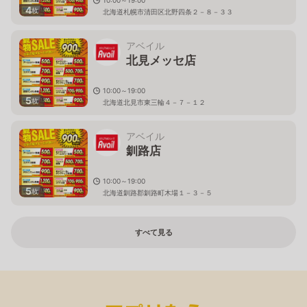
4
枚
北海道札幌市清田区北野四条２－８－３３
アベイル
北見メッセ店
10:00～19:00
5
枚
北海道北見市東三輪４－７－１２
アベイル
釧路店
10:00～19:00
5
枚
北海道釧路郡釧路町木場１－３－５
すべて見る