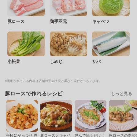
豚ロース
鶏手羽元
キャベツ
小松菜
しめじ
サバ
※明細されている内容は店舗の実売状況と異なる場合がございます。
豚ロースで作れるレシピ
もっと見る
手軽にがっつり 豚
豚ロースとキャベ
包んで焼くだけ！
豚ロースの南蛮