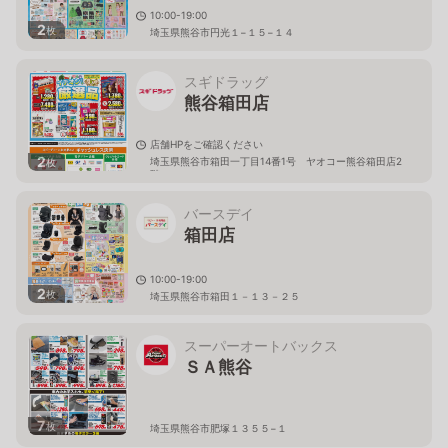
10:00-19:00
2
枚
埼玉県熊谷市円光１−１５−１４
スギドラッグ
熊谷箱田店
店舗HPをご確認ください
2
埼玉県熊谷市箱田一丁目14番1号 ヤオコー熊谷箱田店2
枚
階
バースデイ
箱田店
10:00-19:00
2
枚
埼玉県熊谷市箱田１－１３－２５
スーパーオートバックス
ＳＡ熊谷
7
枚
埼玉県熊谷市肥塚１３５５−１