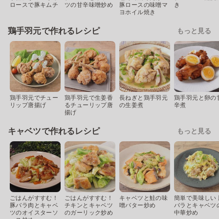
ロースで豚キムチ
ツの甘辛味噌炒め
豚ロースの味噌マ
き
ヨホイル焼き
鶏手羽元で作れるレシピ
もっと見る
鶏手羽元でチュー
鶏手羽元で生姜香
長ねぎと鶏手羽元
鶏手羽元と卵の
リップ唐揚げ
るチューリップ唐
の生姜煮
辛煮
揚げ
キャベツで作れるレシピ
もっと見る
ごはんがすすむ！
ごはんがすすむ！
キャベツと鮭の味
簡単で美味しい 
豚バラ肉とキャベ
チキンとキャベツ
噌バター炒め
バラとキャベツ
ツのオイスターソ
のガーリック炒め
中華炒め