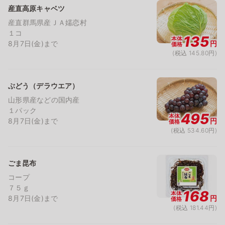
産直高原キャベツ
産直群馬県産ＪＡ嬬恋村
１コ
135
本体
8月7日(金)まで
円
価格
(税込 145.80円)
ぶどう（デラウエア）
山形県産などの国内産
１パック
495
本体
8月7日(金)まで
円
価格
(税込 534.60円)
ごま昆布
コープ
７５ｇ
168
本体
8月7日(金)まで
円
価格
(税込 181.44円)