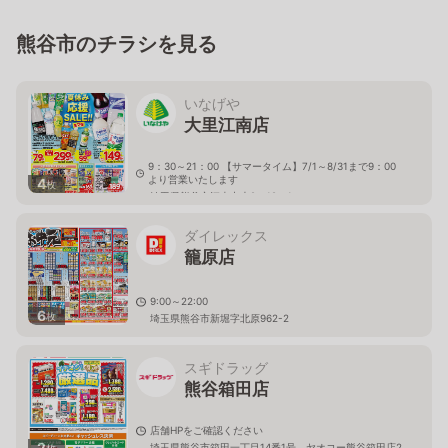
熊谷市のチラシを見る
いなげや
大里江南店
9：30～21：00 【サマータイム】7/1～8/31まで9：00
より営業いたします
4
枚
埼玉県熊谷市江南中央2－19－1
ダイレックス
籠原店
9:00～22:00
6
枚
埼玉県熊谷市新堀字北原962-2
スギドラッグ
熊谷箱田店
店舗HPをご確認ください
2
埼玉県熊谷市箱田一丁目14番1号 ヤオコー熊谷箱田店2