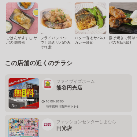
ごはんがすすむ サ
フライパン１つ
バター香るサバの
揚げ焼きで簡単 
バの味噌煮
で！焼きサバのみ
カレー炒め
バの竜田揚げ
ぞれ煮
この店舗の近くのチラシ
ファイブイズホーム
熊谷円光店
10:00-20:00
3
枚
埼玉県熊谷市円光1-3-8
ファッションセンターしまむら
円光店