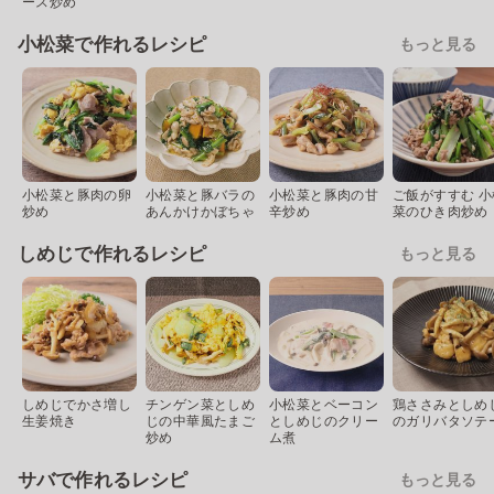
ース炒め
小松菜で作れるレシピ
もっと見る
小松菜と豚肉の卵
小松菜と豚バラの
小松菜と豚肉の甘
ご飯がすすむ 小
炒め
あんかけかぼちゃ
辛炒め
菜のひき肉炒め
しめじで作れるレシピ
もっと見る
しめじでかさ増し
チンゲン菜としめ
小松菜とベーコン
鶏ささみとしめ
生姜焼き
じの中華風たまご
としめじのクリー
のガリバタソテ
炒め
ム煮
サバで作れるレシピ
もっと見る