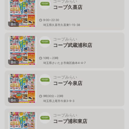
コープみらい
コープ久喜店
9:00~22:30
8
枚
埼玉県久喜市久喜東1-15-38
コープみらい
コープ武蔵浦和店
10時～23時
8
枚
埼玉県さいたま市南区曲本4-4-7
コープみらい
コープ今泉店
9時30分～23時
6
枚
埼玉県上尾市今泉3-9-3
コープみらい
コープ浦和東店