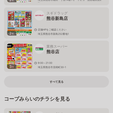
枚
階
スギドラッグ
熊谷新島店
店舗HPをご確認ください
2
枚
埼玉県熊谷市新島252番地1
業務スーパー
熊谷店
9:00～21:00
3
枚
埼玉県熊谷市見晴町30-1
すべて見る
コープみらいのチラシを見る