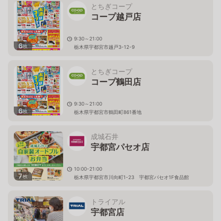
とちぎコープ
コープ越戸店
9:30～21:00
6
枚
栃木県宇都宮市越戸3-12-9
とちぎコープ
コープ鶴田店
9:30～21:00
6
枚
栃木県宇都宮市鶴田町861番地
成城石井
宇都宮パセオ店
10:00-21:00
7
枚
栃木県宇都宮市川向町1-23 宇都宮パセオ1F食品館
トライアル
宇都宮店