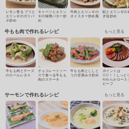
レモン香る ブリと
キャベツとエリン
牛肉とエリンギの
鮭とエリンギの
エリンギのガリバ
ギの味噌バター炒
オイスター炒め風
ぎ塩炒め
タ炒め
め
牛もも肉で作れるレシピ
もっと見る
牛もも肉とチーズ
チョコレートソー
牛もも肉とししと
ポイントは
のロールレタス
スで食べる牛もも
うの甘酒みそ炒め
○○！！しっと
肉のステーキ
やわらかロース
ビーフ
サーモンで作れるレシピ
もっと見る