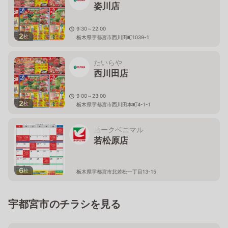
姿川店
9:30～22:00
2
枚
栃木県宇都宮市西川田町1039-1
たいらや
西川田店
9:00～23:00
2
枚
栃木県宇都宮市西川田本町4-1-1
ヨークベニマル
若松原店
6
枚
栃木県宇都宮市北若松一丁目13-15
宇都宮市のチラシを見る