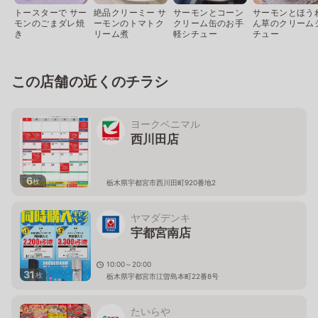
トースターで サー
絶品クリーミー サ
サーモンとコーン
サーモンとほう
モンのごまダレ焼
ーモンのトマトク
クリーム缶のお手
ん草のクリーム
き
リーム煮
軽シチュー
チュー
この店舗の近くのチラシ
ヨークベニマル
西川田店
6
枚
栃木県宇都宮市西川田町920番地2
ヤマダデンキ
宇都宮南店
10:00～20:00
31
枚
栃木県宇都宮市江曽島本町22番8号
たいらや