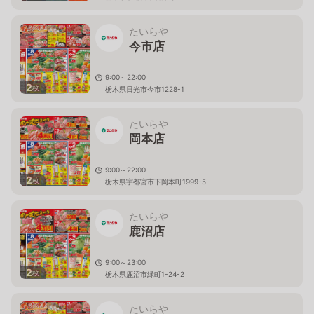
たいらや
今市店
9:00～22:00
2
枚
栃木県日光市今市1228-1
たいらや
岡本店
9:00～22:00
2
枚
栃木県宇都宮市下岡本町1999-5
たいらや
鹿沼店
9:00～23:00
2
枚
栃木県鹿沼市緑町1-24-2
たいらや