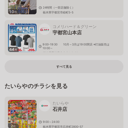
24時間（一部店舗除く）
10
枚
栃木県宇都宮市睦町5-5
コメリハード＆グリーン
宇都宮山本店
9:00-19:30 10月～3月は19:00閉店 ※灯油販売は
10:00～
44
枚
栃木県宇都宮市山本1-3-28
すべて見る
たいらやのチラシを見る
たいらや
石井店
9:00～24:00
2
枚
栃木県宇都宮市石井町2800-57