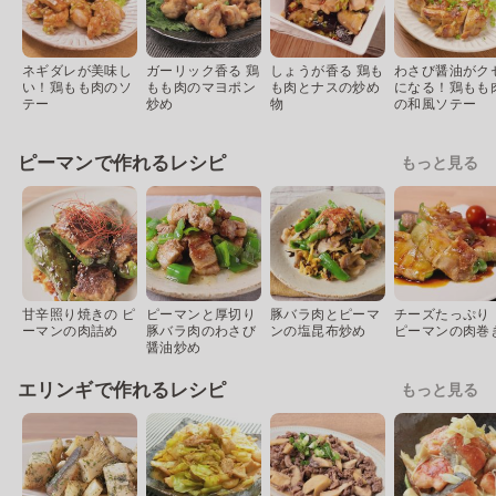
ネギダレが美味し
ガーリック香る 鶏
しょうが香る 鶏も
わさび醤油がク
い！鶏もも肉のソ
もも肉のマヨポン
も肉とナスの炒め
になる！鶏もも
テー
炒め
物
の和風ソテー
ピーマンで作れるレシピ
もっと見る
甘辛照り焼きの ピ
ピーマンと厚切り
豚バラ肉とピーマ
チーズたっぷり
ーマンの肉詰め
豚バラ肉のわさび
ンの塩昆布炒め
ピーマンの肉巻
醤油炒め
エリンギで作れるレシピ
もっと見る