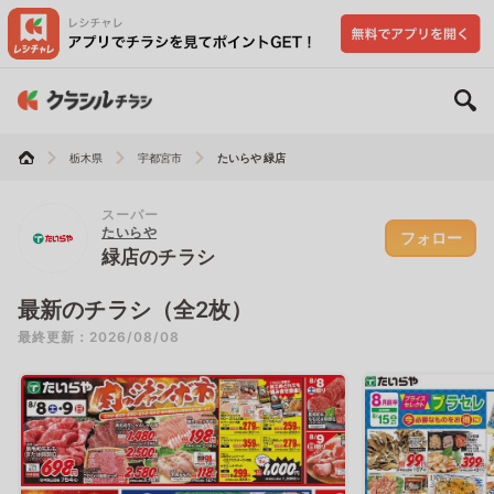
栃木県
宇都宮市
たいらや 緑店
スーパー
たいらや
フォロー
緑店のチラシ
最新のチラシ（全2枚）
最終更新：2026/08/08