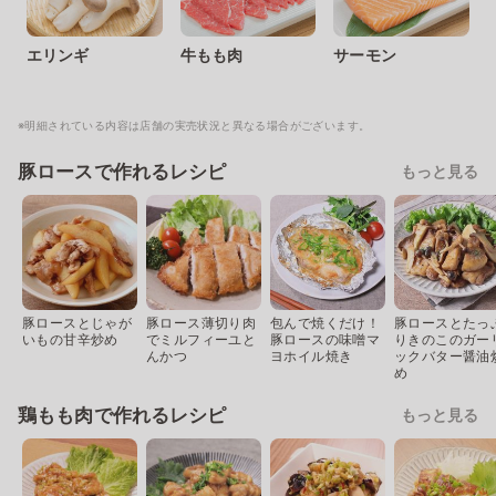
エリンギ
牛もも肉
サーモン
※明細されている内容は店舗の実売状況と異なる場合がございます。
豚ロースで作れるレシピ
もっと見る
豚ロースとじゃが
豚ロース薄切り肉
包んで焼くだけ！
豚ロースとたっ
いもの甘辛炒め
でミルフィーユと
豚ロースの味噌マ
りきのこのガー
んかつ
ヨホイル焼き
ックバター醤油
め
鶏もも肉で作れるレシピ
もっと見る