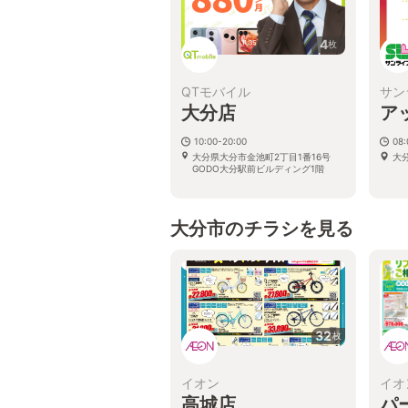
4
枚
QTモバイル
サン
大分店
ア
10:00-20:00
08:
大分県大分市金池町2丁目1番16号
大分
GODO大分駅前ビルディング1階
大分市のチラシを見る
32
枚
イオン
イオ
高城店
パ