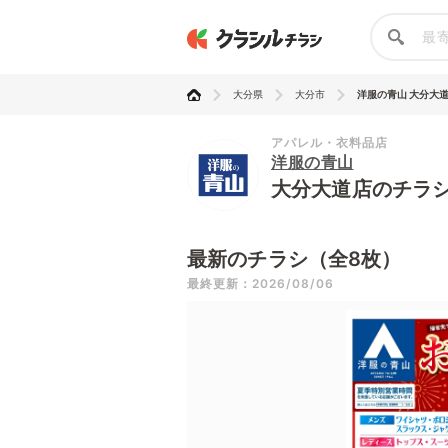
大分県
大分市
洋服の青山 大分大
アパレル・衣料品店
洋服の青山
大分大道店のチラ
最新のチラシ（全8枚）
最終更新：2026/08/06