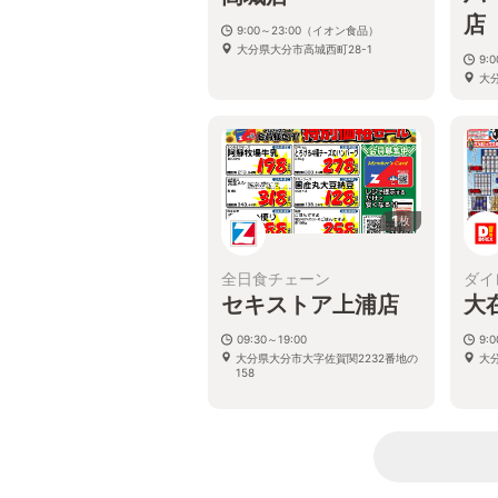
店
9:00～23:00（イオン食品）
大分県大分市高城西町28-1
9:
大
1
枚
全日食チェーン
ダイ
セキストア上浦店
大
09:30～19:00
9:
大分県大分市大字佐賀関2232番地の
大
158