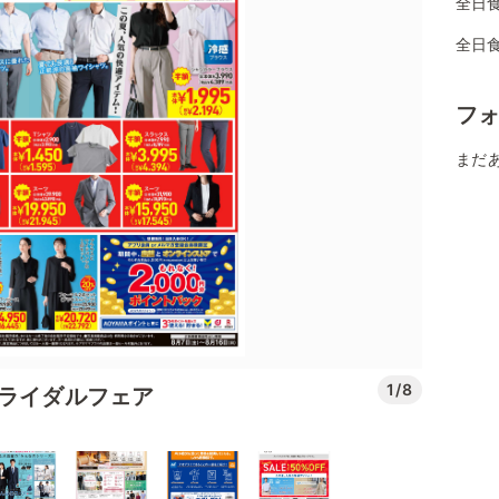
全日食
全日
フ
まだ
1/8
ブライダルフェア