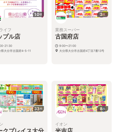
10
3
枚
枚
ライフ
業務スーパー
ップル店
古国府店
00-21:30
9:00〜21:00
県大分市古国府4-5-11
大分県大分市古国府4丁目7番13号
33
8
枚
枚
ン
イオン
ークプレイス大分
光吉店