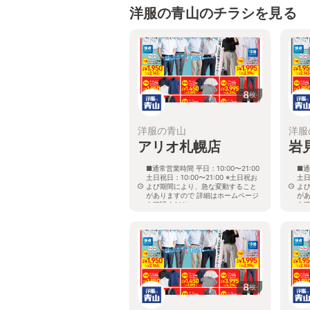
洋服の青山のチラシを見る
8
枚
洋服の青山
洋服
アリオ札幌店
岩
■通常営業時間 平日：10:00〜21:00
■通
土日祝日：10:00〜21:00 ※土日祝お
土日
よび期間により、急な変動すること
よ
がありますので 詳細はホームページ
が
を確認ください
を
北海道札幌市東区北七条東九丁目2番
北
20号 アリオ札幌３階
8
枚