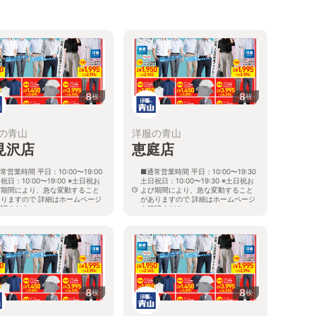
8
8
枚
枚
の青山
洋服の青山
見沢店
恵庭店
常営業時間 平日：10:00〜19:00
■通常営業時間 平日：10:00〜19:30
祝日：10:00〜19:00 ※土日祝お
土日祝日：10:00〜19:30 ※土日祝お
び期間により、急な変動すること
よび期間により、急な変動すること
ありますので 詳細はホームページ
がありますので 詳細はホームページ
確認ください
を確認ください
海道岩見沢市大和二条八丁目6番地
北海道恵庭市黄金南六丁目10番地の
5
8
8
枚
枚