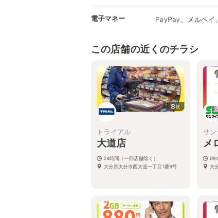
電子マネー
PayPay、メルペイ、
この店舗の近くのチラシ
8
枚
トライアル
サン
大道店
メ
24時間（一部店舗除く）
09:
大分県大分市西大道一丁目1番9号
大