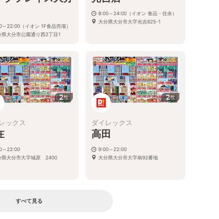
8:00～24:00（イオン 食品・住余）
大分県大分市大字光吉825-1
00～22:00（イオン 1F食品売場）
分県大分市公園通り西2丁目1
2
2
枚
枚
レックス
ダイレックス
在
高田
00～22:00
9:00～22:00
分県大分市大字城原 2400
大分県大分市大字南92番地
すべて見る