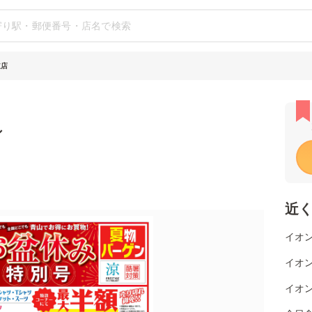
道店
シ
近
イオン
イオ
イオン