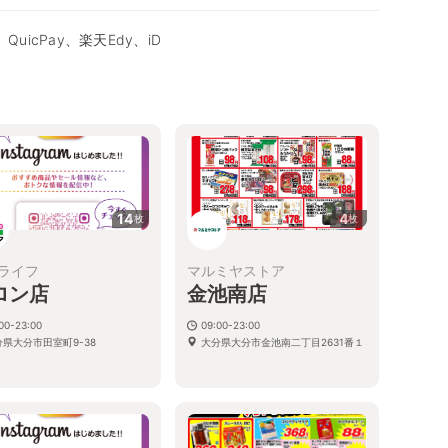
QuicPay、楽天Edy、iD
14
4
枚
枚
ライフ
マルミヤストア
ロン店
金池南店
00-23:00
09:00-23:00
分県大分市田室町9-38
大分県大分市金池南二丁目2631番１