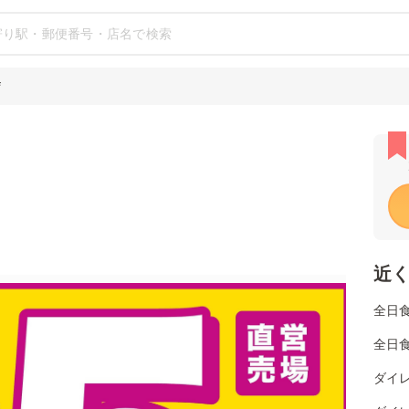
店
近
全日食
全日
ダイレ