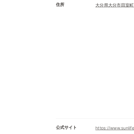
住所
大分県大分市田室町9
公式サイト
https://www.sunlif