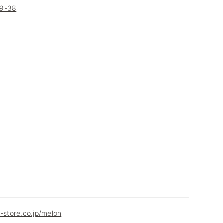
-38
e-store.co.jp/melon