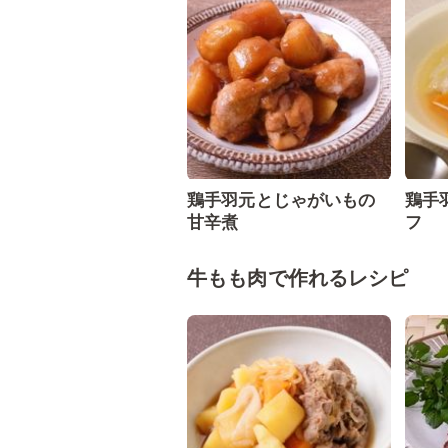
鶏手羽元とじゃがいもの
鶏手
甘辛煮
フ
牛もも肉で作れるレシピ