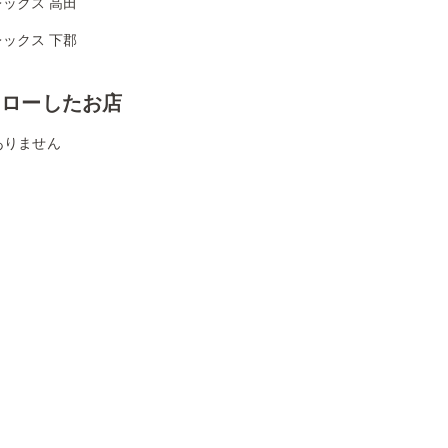
ックス 高田
ックス 下郡
ォローしたお店
ありません