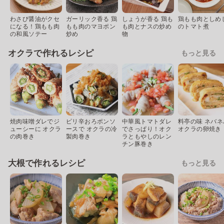
わさび醤油がクセ
ガーリック香る 鶏
しょうが香る 鶏も
鶏もも肉としめ
になる！鶏もも肉
もも肉のマヨポン
も肉とナスの炒め
のトマト煮
の和風ソテー
炒め
物
オクラで作れるレシピ
もっと見る
焼肉味噌ダレでジ
ピリ辛おろポンソ
中華風トマトダレ
料亭の味 ネバネ
ューシーに オクラ
ースで オクラの冷
でさっぱり！オク
オクラの卵焼き
の肉巻き
製肉巻き
ラともやしのレン
チン豚巻き
大根で作れるレシピ
もっと見る