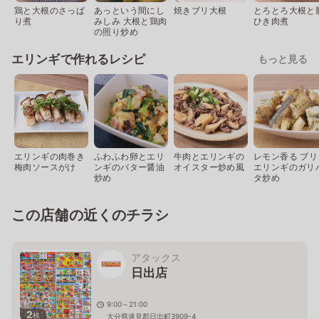
鶏と大根のさっぱ
あっという間にし
焼きブリ大根
とろとろ大根と
り煮
みしみ 大根と鶏肉
ひき肉煮
の照り炒め
エリンギで作れるレシピ
もっと見る
エリンギの肉巻き
ふわふわ卵とエリ
牛肉とエリンギの
レモン香る ブリ
梅肉ソースがけ
ンギのバター醤油
オイスター炒め風
エリンギのガリ
炒め
タ炒め
この店舗の近くのチラシ
アタックス
日出店
9:00～21:00
2
枚
大分県速見郡日出町3909-4