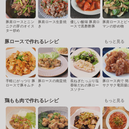
豚肩ロースとニン
豚肩ロース生姜焼
優しい酸味 豚肩ロ
豚肩ロースとピ
ニクの芽のオイス
き
ースで黒酢酢豚
マンの炒め物
ター炒め
豚ロースで作れるレシピ
もっと見る
手軽にがっつり 豚
豚ロースの南蛮焼
長ねぎたっぷり塩
豚ロース肉で 簡
ロースで豚キムチ
き
香味だれの豚ロー
サクサク竜田揚
スソテー
鶏もも肉で作れるレシピ
もっと見る