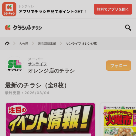
大分県
速見郡日出町
サンライフ オレンジ店
スーパー
サンライフ
フォロー
オレンジ店のチラシ
最新のチラシ（全8枚）
最終更新：2026/08/04