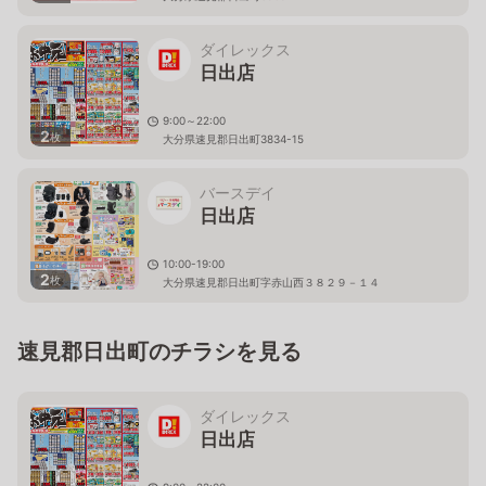
ダイレックス
日出店
9:00～22:00
2
枚
大分県速見郡日出町3834-15
バースデイ
日出店
10:00-19:00
2
枚
大分県速見郡日出町字赤山西３８２９－１４
速見郡日出町のチラシを見る
ダイレックス
日出店