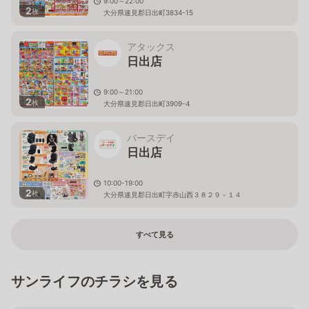
9:00～22:00
2
枚
大分県速見郡日出町3834-15
アタックス
日出店
9:00～21:00
2
枚
大分県速見郡日出町3909-4
バースデイ
日出店
10:00-19:00
2
枚
大分県速見郡日出町字赤山西３８２９－１４
すべて見る
サンライフのチラシを見る