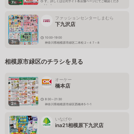
す。詳しくは公式サイト各店舗ページにてご確認くださ
7
枚
い。）
神奈川県相模原市緑区原宿1-2-23
ファッションセンターしまむら
下九沢店
10:00-19:00
3
枚
神奈川県相模原市緑区二本松２−４７−８
相模原市緑区のチラシを見る
オーケー
橋本店
8:30～21:30
2
枚
神奈川県相模原市緑区西橋本5-1-1
いなげや
ina21相模原下九沢店