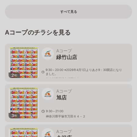
すべて見る
Aコープのチラシを見る
Aコープ
緑竹山店
9:30～20:00 ※2026年4月1日よりあさ9：30開店になり
ました。
2
枚
神奈川県横浜市緑区竹山３－１－７
Aコープ
旭店
9:30～21:00
3
枚
神奈川県平塚市万田６４－２
Aコープ