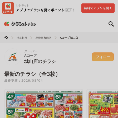
神奈川県
相模原市緑区
Aコープ 城山店
スーパー
Aコープ
フォロー
城山店のチラシ
最新のチラシ（全3枚）
最終更新：2026/08/04