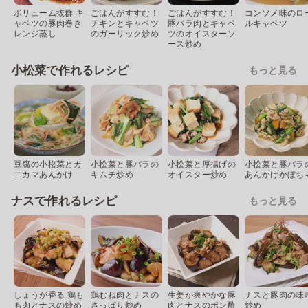
ボリューム抜群 キ
ごはんがすすむ！
ごはんがすすむ！
コンソメ味のロ
ャベツの豚肉巻き
チキンとキャベツ
豚バラ肉とキャベ
ルキャベツ
レンジ蒸し
のガーリック炒め
ツのオイスターソ
ース炒め
小松菜で作れるレシピ
もっと見る
豆腐の小松菜とカ
小松菜と豚バラの
小松菜と厚揚げの
小松菜と豚バラ
ニカマあんかけ
キムチ炒め
オイスター炒め
あんかけかぼち
ナスで作れるレシピ
もっと見る
しょうが香る 鶏も
鶏むね肉とナスの
生姜が爽やかな豚
ナスと豚肉の味
も肉とナスの炒め
さっぱり炒め
肉とナスのポン酢
炒め