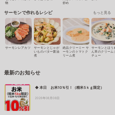
物
炒め
サーモンで作れるレシピ
もっと見る
サーモンレアカツ
サーモンとじゃが
絶品クリーミー サ
サーモンとほう
いものバター醤油
ーモンのトマトク
ん草のクリーム
煮
リーム煮
チュー
最新のお知らせ
◆ 本日 お米10％引！（精米5ｋｇ限定）
2026年08月08日