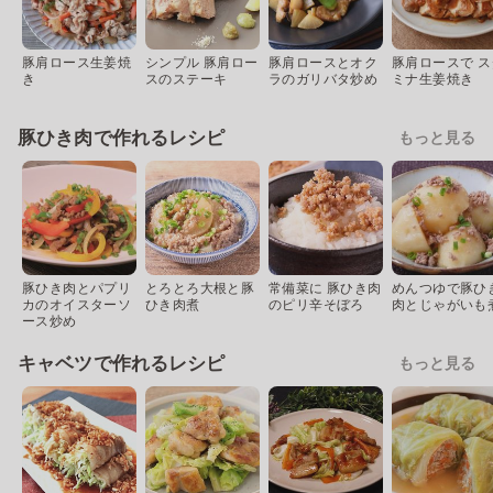
豚肩ロース生姜焼
シンプル 豚肩ロー
豚肩ロースとオク
豚肩ロースで ス
き
スのステーキ
ラのガリバタ炒め
ミナ生姜焼き
豚ひき肉で作れるレシピ
もっと見る
豚ひき肉とパプリ
とろとろ大根と豚
常備菜に 豚ひき肉
めんつゆで豚ひ
カのオイスターソ
ひき肉煮
のピリ辛そぼろ
肉とじゃがいも
ース炒め
キャベツで作れるレシピ
もっと見る