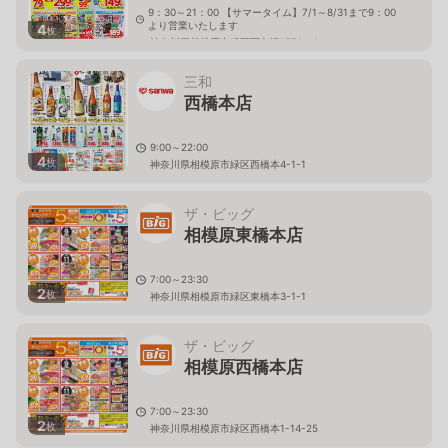
9：30～21：00 【サマータイム】7/1～8/31まで9：00
より営業いたします
4
枚
神奈川県相模原市緑区下九沢1779－8
三和
西橋本店
9:00～22:00
4
枚
神奈川県相模原市緑区西橋本4-1-1
ザ・ビッグ
相模原東橋本店
7:00～23:30
2
枚
神奈川県相模原市緑区東橋本3-1-1
ザ・ビッグ
相模原西橋本店
7:00～23:30
2
枚
神奈川県相模原市緑区西橋本1-14-25