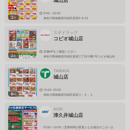
城山店
9:00～20:00
3
枚
神奈川県相模原市緑区原宿5-9-52
スギドラッグ
コピオ城山店
店舗HPをご確認ください
2
枚
神奈川県相模原市緑区原宿三丁目10番1号コピオ城山内
TAIRAYA
城山店
10:00~20:00
8
枚
神奈川県相模原市緑区原宿３－５－３
AOKI
津久井城山店
10:00～20:00（営業時間が変更となる場合がございま