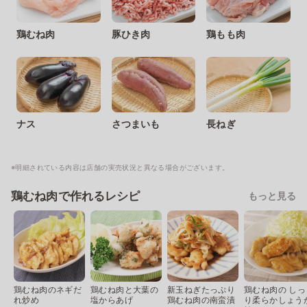
鶏むね肉
豚ひき肉
鶏もも肉
ナス
さつまいも
長ねぎ
※明細されている内容は店舗の実売状況と異なる場合がございます。
鶏むね肉で作れるレシピ
もっと見る
鶏むね肉のネギだ
鶏むね肉と大葉の
新玉ねぎたっぷり
鶏むね肉の しっ
れ炒め
塩からあげ
鶏むね肉の南蛮漬
り柔らかしょう