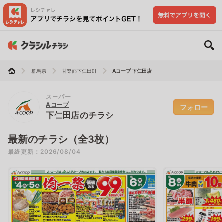
群馬県
甘楽郡下仁田町
Aコープ 下仁田店
スーパー
Aコープ
フォロー
下仁田店のチラシ
最新のチラシ（全3枚）
最終更新：2026/08/04