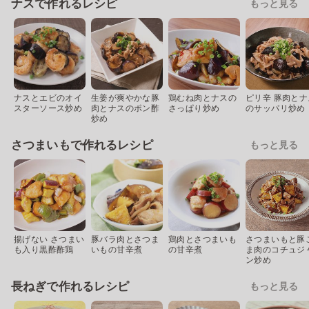
ナスで作れるレシピ
もっと見る
ナスとエビのオイ
生姜が爽やかな豚
鶏むね肉とナスの
ピリ辛 豚肉とナ
スターソース炒め
肉とナスのポン酢
さっぱり炒め
のサッパリ炒め
炒め
さつまいもで作れるレシピ
もっと見る
揚げない さつまい
豚バラ肉とさつま
鶏肉とさつまいも
さつまいもと豚
も入り黒酢酢鶏
いもの甘辛煮
の甘辛煮
ま肉のコチュジ
ン炒め
長ねぎで作れるレシピ
もっと見る