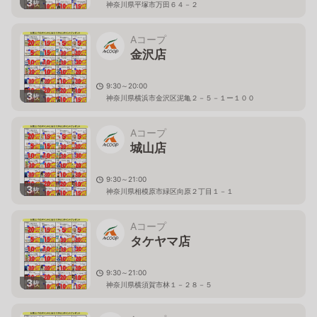
3
枚
神奈川県平塚市万田６４－２
Aコープ
金沢店
9:30～20:00
3
枚
神奈川県横浜市金沢区泥亀２－５－１ー１００
Aコープ
城山店
9:30～21:00
3
枚
神奈川県相模原市緑区向原２丁目１－１
Aコープ
タケヤマ店
9:30～21:00
3
枚
神奈川県横須賀市林１－２８－５