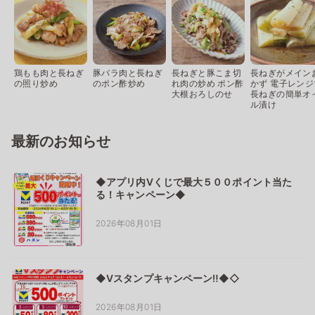
鶏もも肉と長ねぎ
豚バラ肉と長ねぎ
長ねぎと豚こま切
長ねぎがメイン
の照り炒め
のポン酢炒め
れ肉の炒め ポン酢
かず 電子レンジ
大根おろしのせ
長ねぎの簡単オ
ル漬け
最新のお知らせ
◆アプリ内Vくじで最大５００ポイント当た
る！キャンペーン◆
2026年08月01日
◆Vスタンプキャンペーン‼◆◇
2026年08月01日