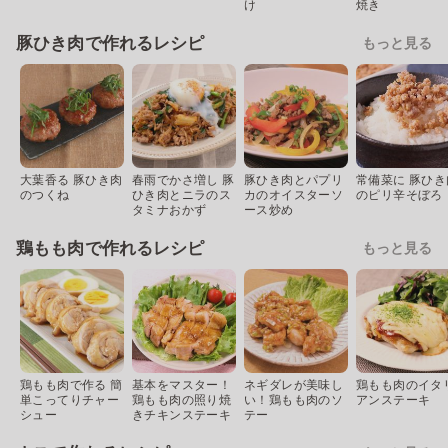
け
焼き
豚ひき肉で作れるレシピ
もっと見る
大葉香る 豚ひき肉
春雨でかさ増し 豚
豚ひき肉とパプリ
常備菜に 豚ひき
のつくね
ひき肉とニラのス
カのオイスターソ
のピリ辛そぼろ
タミナおかず
ース炒め
鶏もも肉で作れるレシピ
もっと見る
鶏もも肉で作る 簡
基本をマスター！
ネギダレが美味し
鶏もも肉のイタ
単こってりチャー
鶏もも肉の照り焼
い！鶏もも肉のソ
アンステーキ
シュー
きチキンステーキ
テー