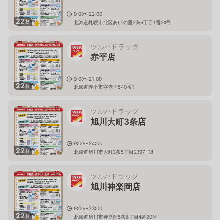
9:00〜22:00
22
枚
北海道札幌市北区あいの里2条6丁目1番28号
ツルハドラッグ
赤平店
9:00〜21:00
22
枚
北海道赤平市字赤平540番1
ツルハドラッグ
旭川大町3条店
9:00〜24:00
22
枚
北海道旭川市大町3条5丁目2397-18
ツルハドラッグ
旭川神楽岡店
9:00〜23:00
22
枚
北海道旭川市神楽岡5条6丁目4番20号