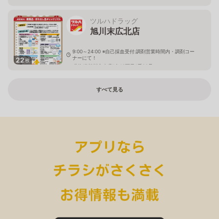
ツルハドラッグ
旭川末広北店
9:00～24:00 ※自己採血受付:調剤営業時間内・調剤コー
ナーにて！
22
枚
北海道旭川市末広1条10丁目1番20号
すべて見る