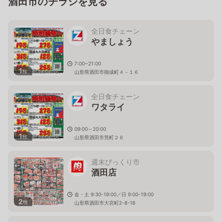
酒田市のチラシを見る
全日食チェーン
やましょう
7:00~21:00
1
枚
山形県酒田市御成町４－１６
全日食チェーン
ワタライ
09:00～20:00
1
枚
山形県酒田市荒町２６
週末びっくり市
酒田店
金・土 9:30-19:00／日 9:00-19:00
2
枚
山形県酒田市大宮町2-8-16