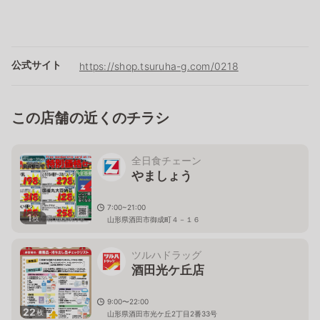
公式サイト
https://shop.tsuruha-g.com/0218
この店舗の近くのチラシ
全日食チェーン
やましょう
7:00~21:00
1
枚
山形県酒田市御成町４－１６
ツルハドラッグ
酒田光ケ丘店
9:00〜22:00
22
枚
山形県酒田市光ケ丘2丁目2番33号