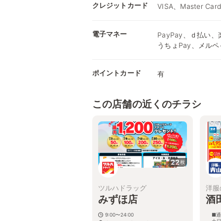
クレジットカード
VISA、Master Car
電子マネー
PayPay、ｄ払い、楽
うちょPay、メルペ
ポイントカード
有
この店舗の近くのチラシ
22
枚
ツルハドラッグ
洋服
みずほ店
酒
9:00〜24:00
■通
土日