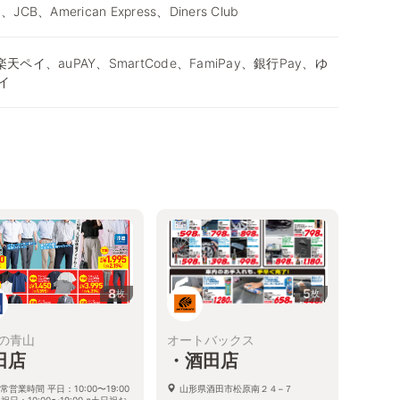
d、JCB、American Express、Diners Club
天ペイ、auPAY、SmartCode、FamiPay、銀行Pay、ゆ
イ
8
5
枚
枚
の青山
オートバックス
田店
・酒田店
常営業時間 平日：10:00〜19:00
山形県酒田市松原南２４−７
祝日：10:00〜19:00 ※土日祝お