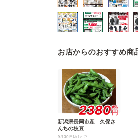
お店からのおすすめ商
2380
税込
円
新潟県長岡市産 久保さ
んちの枝豆
9月30日(水)まで