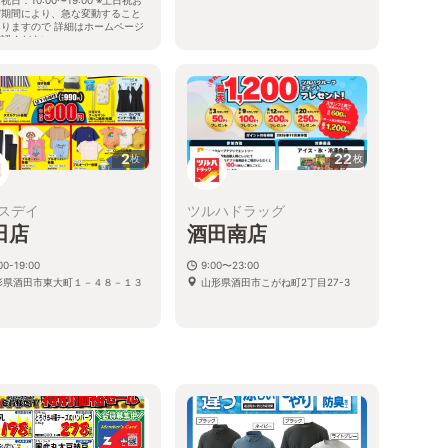
び期間により、急な変動すること
ありますので 詳細はホームページ
確認ください
形県酒田市こがね町一丁目10番地
4
2
22
枚
枚
スデイ
ツルハドラッグ
田店
酒田南店
00-19:00
9:00〜23:00
形県酒田市東大町１－４８－１３
山形県酒田市こがね町2丁目27-3