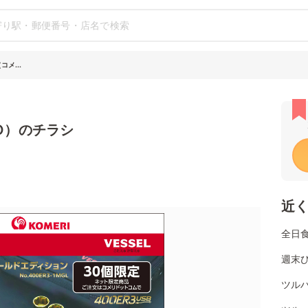
コメ...
O）のチラシ
近
全日
週末
ツル