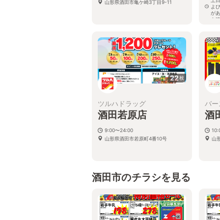
山形県酒田市亀ケ崎3丁目9-11
よ
が
を
山
の1
22
枚
ツルハドラッグ
バー
酒田若原店
酒
9:00〜24:00
10:
山形県酒田市若原町4番10号
山
酒田市のチラシを見る