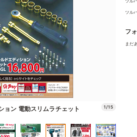
ツル
ツル
フ
まだ
1/15
ィション 電動スリムラチェット