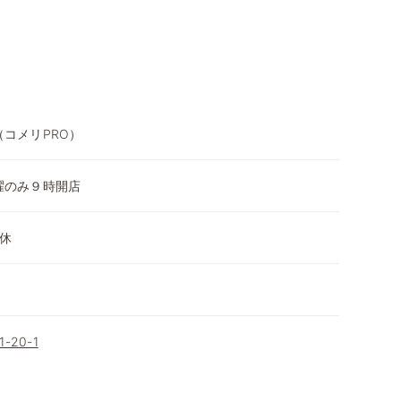
（コメリPRO）
※日曜のみ９時開店
休
20-1