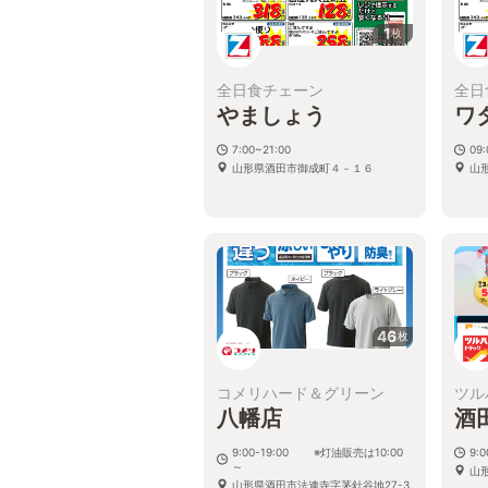
1
枚
全日食チェーン
全日
やましょう
ワ
7:00~21:00
09
山形県酒田市御成町４－１６
山
46
枚
コメリハード＆グリーン
ツル
八幡店
酒
9:00-19:00 ※灯油販売は10:00
9:
～
山
山形県酒田市法連寺字茅針谷地27-3