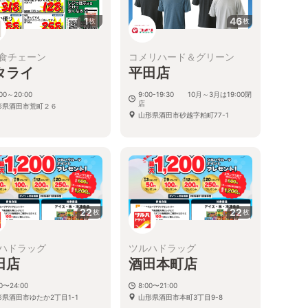
1
46
枚
枚
食チェーン
コメリハード＆グリーン
タライ
平田店
:00～20:00
9:00-19:30 10月～3月は19:00閉
店
形県酒田市荒町２６
山形県酒田市砂越字粕町77-1
22
22
枚
枚
ハドラッグ
ツルハドラッグ
田店
酒田本町店
00〜24:00
8:00〜21:00
形県酒田市ゆたか2丁目1-1
山形県酒田市本町3丁目9-8