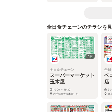
全日食チェーンのチラシを
1
枚
全日食チェーン
全日
スーパーマーケット
ベ
玉木屋
店
10:00 ～ 19:30
9:
岩手県宮古市本町1-41
東京