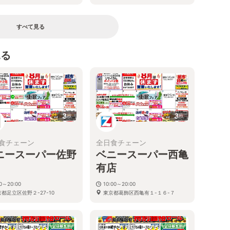
すべて見る
見る
3
3
枚
枚
食チェーン
全日食チェーン
ニースーパー佐野
ベニースーパー西亀
有店
30～20:00
10:00～20:00
都足立区佐野２-27-10
東京都葛飾区西亀有１-１６-７