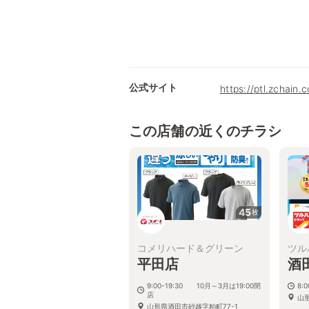
公式サイト
https://ptl.zchain.
この店舗の近くのチラシ
45
枚
コメリハード＆グリーン
ツル
平田店
酒
9:00-19:30 10月～3月は19:00閉
8:
店
山
山形県酒田市砂越字粕町77-1