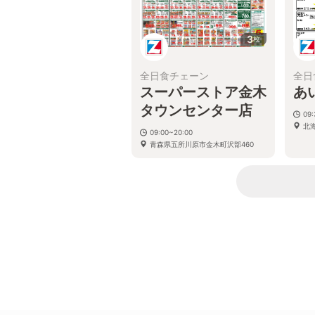
3
枚
全日食チェーン
全日
スーパーストア金木
あ
タウンセンター店
09:
北
09:00~20:00
青森県五所川原市金木町沢部460