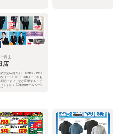
8
枚
の青山
田店
常営業時間 平日：10:00〜19:00
祝日：10:00〜19:00 ※土日祝お
び期間により、急な変動すること
ありますので 詳細はホームページ
確認ください
形県酒田市こがね町一丁目10番地
4