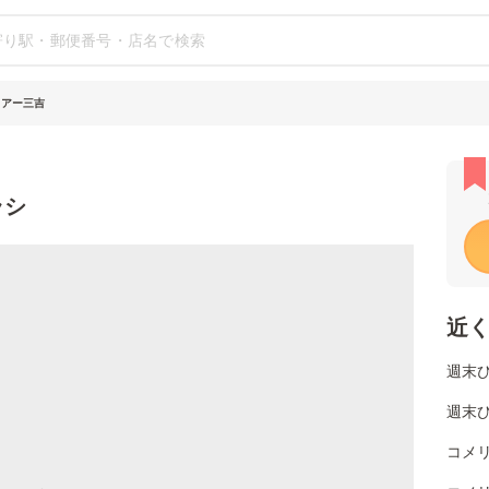
トアー三吉
ラシ
近
週末
週末
コメ