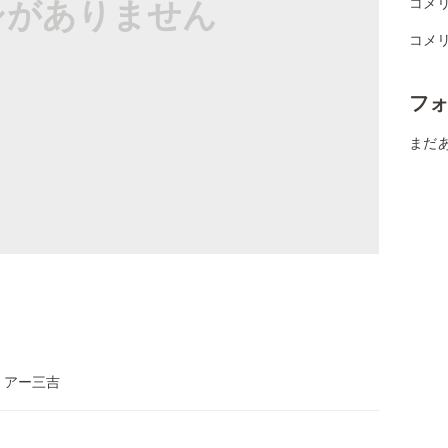
シがありません
コメ
コメ
フ
まだ
トアー三吉