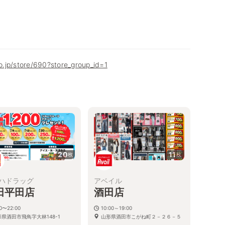
co.jp/store/690?store_group_id=1
20
11
枚
枚
ハドラッグ
アベイル
田平田店
酒田店
00〜22:00
10:00～19:00
形県酒田市飛鳥字大林148-1
山形県酒田市こがね町２－２６－５