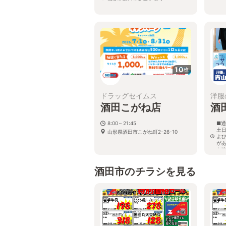
10
枚
ドラッグセイムス
洋服
酒田こがね店
酒
8:00～21:45
■通
土日
山形県酒田市こがね町2-26-10
よ
が
を
山
の1
酒田市のチラシを見る