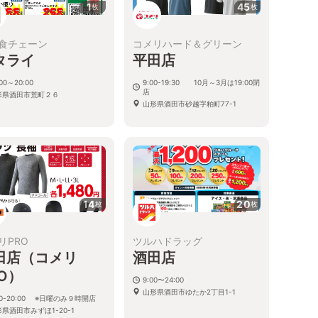
1
45
枚
枚
食チェーン
コメリハード＆グリーン
タライ
平田店
:00～20:00
9:00-19:30 10月～3月は19:00閉
店
形県酒田市荒町２６
山形県酒田市砂越字粕町77-1
14
20
枚
枚
リPRO
ツルハドラッグ
田店（コメリ
酒田店
O）
9:00〜24:00
山形県酒田市ゆたか2丁目1-1
30-20:00 ※日曜のみ９時開店
県酒田市みずほ1-20-1