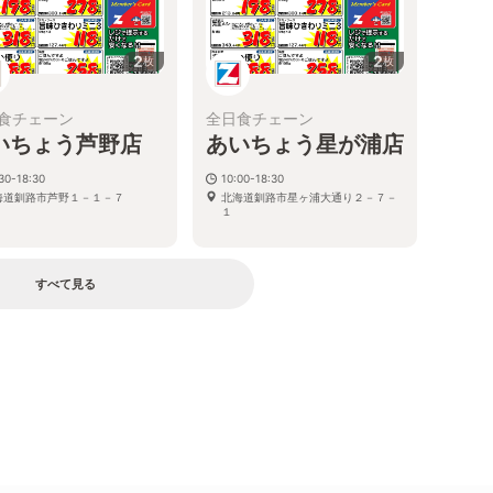
2
2
枚
枚
食チェーン
全日食チェーン
いちょう芦野店
あいちょう星が浦店
30-18:30
10:00-18:30
海道釧路市芦野１－１－７
北海道釧路市星ヶ浦大通り２－７－
１
すべて見る