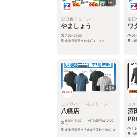
1
枚
全日食チェーン
全日
やましょう
ワ
7:00~21:00
09
山形県酒田市御成町４－１６
山
45
枚
コメリハード＆グリーン
コメ
八幡店
酒
PR
9:00-19:00 ※灯油販売は10:00
～
7:
山形県酒田市法連寺字茅針谷地27-3
山形