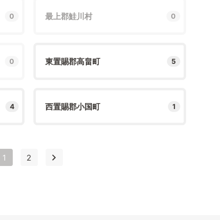
最上郡鮭川村
0
0
東置賜郡高畠町
0
5
西置賜郡小国町
4
1
1
2