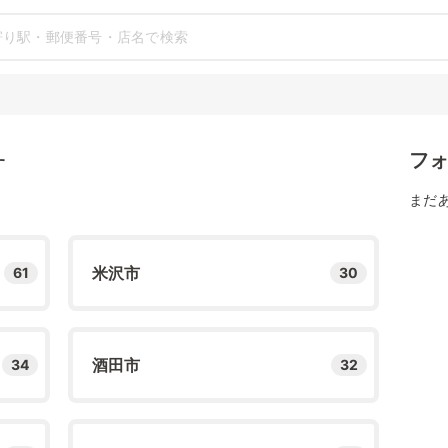
フ
す
まだ
米沢市
61
30
酒田市
34
32