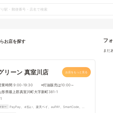
フ
らお店を探す
まだ
グリーン 真室川店
お店をもっと見る
営業時間 9:00-19:30 ※灯油販売は10:00～
山形県最上郡真室川町大字新町381-1
1
PayPay、ｄ払い、楽天ペイ、auPAY、SmartCode、
マネー
FamiPay、銀行Pay、ゆうちょPay、メルペイ