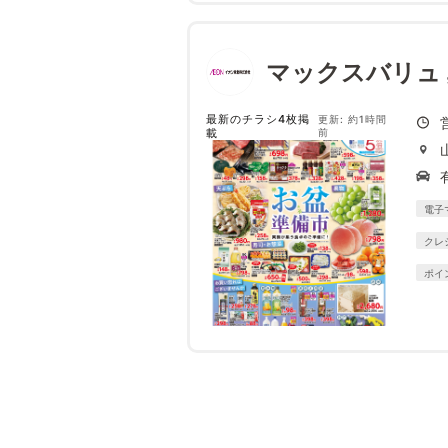
マックスバリュ
最新のチラシ4枚掲
更新: 約1時間
載
前
電子
クレ
ポイ