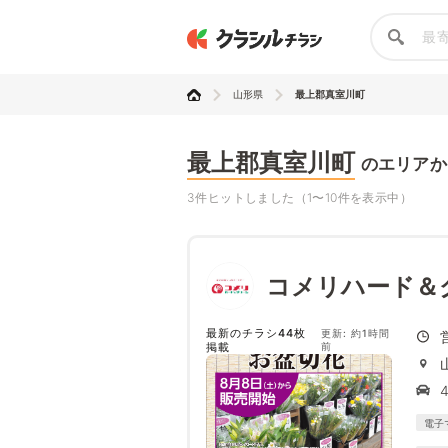
山形県
最上郡真室川町
最上郡真室川町
のエリアか
3件ヒットしました（1〜10件を表示中）
コメリハード＆
最新のチラシ44枚
更新: 約1時間
掲載
前
4
電子