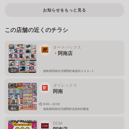
お知らせをもっと見る
この店舗の近くのチラシ
オートバックス
・阿南店
3
枚
徳島県阿南市日開野町南居内３４３−１
ダイレックス
阿南
9:00～22:00
4
枚
徳島県阿南市日開野町谷田892番地
DCM