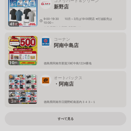
コメリハード＆グリーン
新野店
9:00-19:30 10月～3月は19:00閉店 ※灯油販売は
10:00～
41
枚
徳島県阿南市新野町是国149
コーナン
阿南中島店
10
枚
徳島県阿南市那賀川町中島1224番地
オートバックス
・阿南店
3
枚
徳島県阿南市日開野町南居内３４３−１
すべて見る