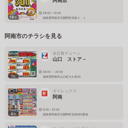
阿南店
09:00～19:30
18
枚
徳島県阿南市日開野町筒路２－１
阿南市のチラシを見る
全日食チェーン
山口 ストア－
08:00 ～ 20:00
1
枚
徳島県阿南市山口町大久保40
ダイレックス
阿南
9:00～22:00
4
枚
徳島県阿南市日開野町谷田892番地