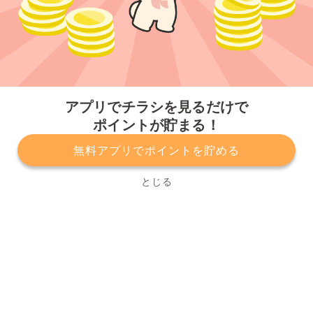
今すぐアプリをダウンロードする
アプリでチラシを見るだけで
ポイントが貯まる！
無料アプリでポイントを貯める
プライバシーポリシー
利用規約
運営会社
サービスに関してのお問い合わせ
チラシ掲載をお考えの方
とじる
Copyright© Kurashiru, Inc. All Rights Reserved.