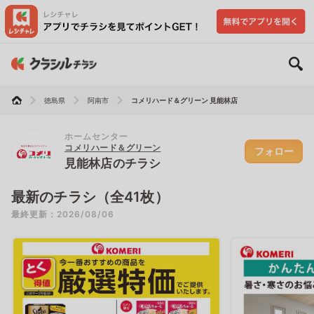
徳島県
阿南市
コメリハード＆グリーン 見能林店
ホームセンター
コメリハード＆グリーン
フォロー
見能林店のチラシ
最新のチラシ（全41枚）
最終更新：2026/08/06