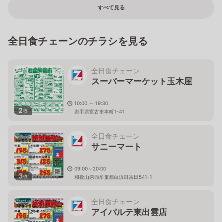
すべて見る
全日食チェーンのチラシを見る
全日食チェーン
スーパーマーケット玉木屋
10:00 ～ 19:30
2
枚
岩手県宮古市本町1-41
全日食チェーン
サニーマート
09:00～20:00
3
枚
和歌山県西牟婁郡白浜町富田541-1
全日食チェーン
アイパルテ東出雲店