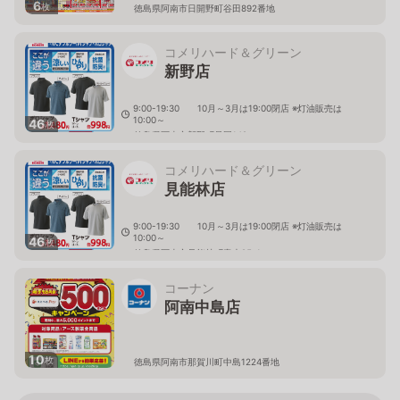
6
枚
徳島県阿南市日開野町谷田892番地
コメリハード＆グリーン
新野店
9:00-19:30 10月～3月は19:00閉店 ※灯油販売は
10:00～
46
枚
徳島県阿南市新野町是国149
コメリハード＆グリーン
見能林店
9:00-19:30 10月～3月は19:00閉店 ※灯油販売は
10:00～
46
枚
徳島県阿南市見能林町青木95-1
コーナン
阿南中島店
10
枚
徳島県阿南市那賀川町中島1224番地