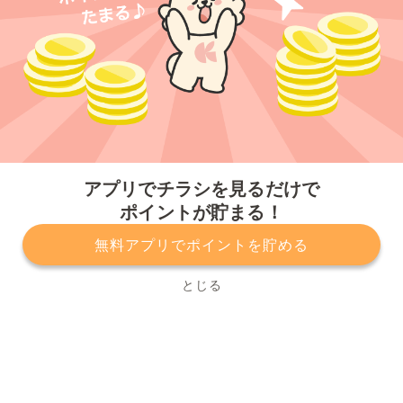
今すぐアプリをダウンロードする
アプリでチラシを見るだけで
ポイントが貯まる！
無料アプリでポイントを貯める
プライバシーポリシー
利用規約
運営会社
サービスに関してのお問い合わせ
チラシ掲載をお考えの方
とじる
Copyright© Kurashiru, Inc. All Rights Reserved.