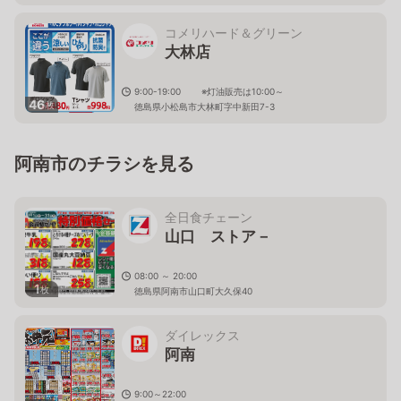
コメリハード＆グリーン
大林店
9:00-19:00 ※灯油販売は10:00～
46
枚
徳島県小松島市大林町字中新田7-3
阿南市のチラシを見る
全日食チェーン
山口 ストア－
08:00 ～ 20:00
1
枚
徳島県阿南市山口町大久保40
ダイレックス
阿南
9:00～22:00