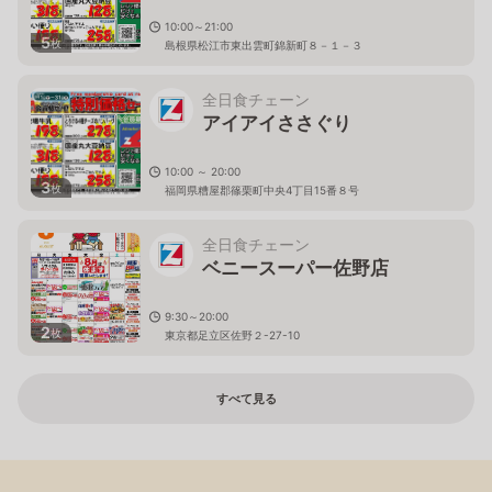
10:00～21:00
5
枚
島根県松江市東出雲町錦新町８－１－３
全日食チェーン
アイアイささぐり
10:00 ～ 20:00
3
枚
福岡県糟屋郡篠栗町中央4丁目15番８号
全日食チェーン
ベニースーパー佐野店
9:30～20:00
2
枚
東京都足立区佐野２-27-10
すべて見る