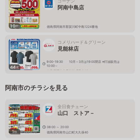
コーナン
阿南中島店
10
枚
徳島県阿南市那賀川町中島1224番地
コメリハード＆グリーン
見能林店
9:00-19:30 10月～3月は19:00閉店 ※灯油販売は
10:00～
44
枚
徳島県阿南市見能林町青木95-1
阿南市のチラシを見る
全日食チェーン
山口 ストア－
08:00 ～ 20:00
1
枚
徳島県阿南市山口町大久保40