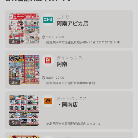
ニトリ
阿南アピカ店
10:00-20:00
4
枚
徳島県阿南市西路見町堤外65-1 ｼｮﾋﾟﾝｸﾞﾌﾟﾗｻﾞｱﾋﾟｶ 1F
ダイレックス
阿南
9:00～22:00
6
枚
徳島県阿南市日開野町谷田892番地
オートバックス
・阿南店
5
枚
徳島県阿南市日開野町南居内３４３−１