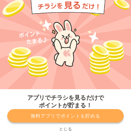
今すぐアプリをダウンロードする
アプリでチラシを見るだけで
ポイントが貯まる！
無料アプリでポイントを貯める
プライバシーポリシー
利用規約
運営会社
サービスに関してのお問い合わせ
チラシ掲載をお考えの方
とじる