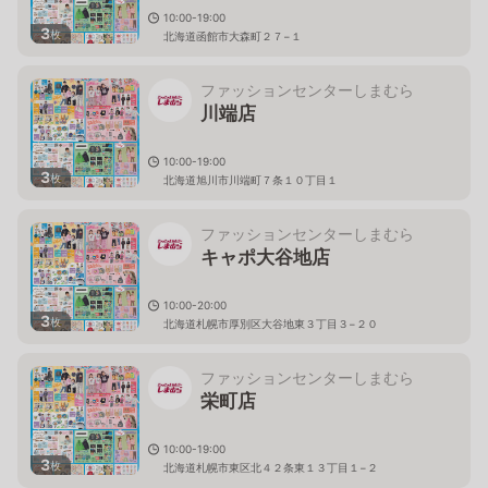
10:00-19:00
3
枚
北海道函館市大森町２７−１
ファッションセンターしまむら
川端店
10:00-19:00
3
枚
北海道旭川市川端町７条１０丁目１
ファッションセンターしまむら
キャポ大谷地店
10:00-20:00
3
枚
北海道札幌市厚別区大谷地東３丁目３−２０
ファッションセンターしまむら
栄町店
10:00-19:00
3
枚
北海道札幌市東区北４２条東１３丁目１−２