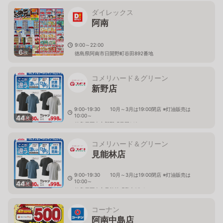
ダイレックス
阿南
9:00～22:00
6
枚
徳島県阿南市日開野町谷田892番地
コメリハード＆グリーン
新野店
9:00-19:30 10月～3月は19:00閉店 ※灯油販売は
10:00～
44
枚
徳島県阿南市新野町是国149
コメリハード＆グリーン
見能林店
9:00-19:30 10月～3月は19:00閉店 ※灯油販売は
10:00～
44
枚
徳島県阿南市見能林町青木95-1
コーナン
阿南中島店