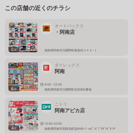
この店舗の近くのチラシ
オートバックス
・阿南店
5
枚
徳島県阿南市日開野町南居内３４３−１
ダイレックス
阿南
9:00～22:00
6
枚
徳島県阿南市日開野町谷田892番地
ニトリ
阿南アピカ店
10:00-20:00
4
枚
徳島県阿南市西路見町堤外65-1 ｼｮﾋﾟﾝｸﾞﾌﾟﾗｻﾞｱﾋﾟｶ 1F