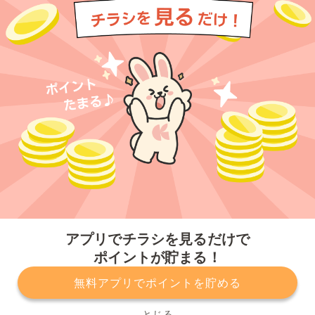
今すぐアプリをダウンロードする
アプリでチラシを見るだけで
ポイントが貯まる！
無料アプリでポイントを貯める
プライバシーポリシー
利用規約
運営会社
サービスに関してのお問い合わせ
チラシ掲載をお考えの方
とじる