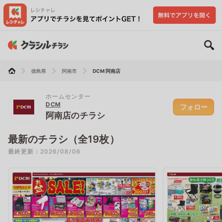
徳島県
阿南市
DCM 阿南店
ホームセンター
DCM
フォロー
阿南店のチラシ
最新のチラシ（全19枚）
最終更新：2026/08/06