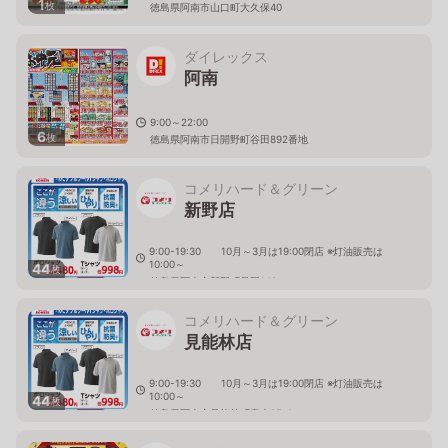
1
枚
徳島県阿南市山口町大久保40
ダイレックス
阿南
9:00～22:00
6
枚
徳島県阿南市日開野町谷田892番地
コメリハード＆グリーン
新野店
9:00-19:30 10月～3月は19:00閉店 ※灯油販売は
10:00～
44
枚
徳島県阿南市新野町是国149
コメリハード＆グリーン
見能林店
9:00-19:30 10月～3月は19:00閉店 ※灯油販売は
10:00～
44
枚
徳島県阿南市見能林町青木95-1