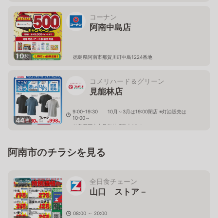
コーナン
阿南中島店
10
枚
徳島県阿南市那賀川町中島1224番地
コメリハード＆グリーン
見能林店
9:00-19:30 10月～3月は19:00閉店 ※灯油販売は
10:00～
44
枚
徳島県阿南市見能林町青木95-1
阿南市のチラシを見る
全日食チェーン
山口 ストア－
08:00 ～ 20:00