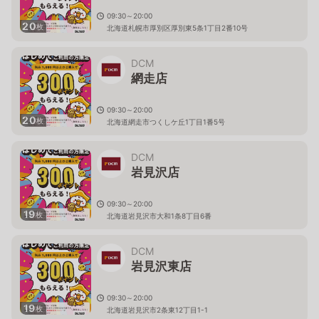
09:30～20:00
20
枚
北海道札幌市厚別区厚別東5条1丁目2番10号
DCM
網走店
09:30～20:00
20
枚
北海道網走市つくしケ丘1丁目1番5号
DCM
岩見沢店
09:30～20:00
19
枚
北海道岩見沢市大和1条8丁目6番
DCM
岩見沢東店
09:30～20:00
19
枚
北海道岩見沢市2条東12丁目1-1