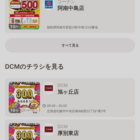
コーナン
阿南中島店
10
枚
徳島県阿南市那賀川町中島1224番地
すべて見る
DCMのチラシを見る
DCM
旭ヶ丘店
09:30～20:00
19
枚
北海道札幌市中央区南9条西22丁目1番2号
DCM
厚別東店