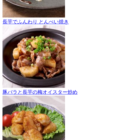
長芋でふんわり とんぺい焼き
豚バラと長芋の梅オイスター炒め