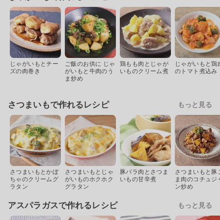
じゃがいもとチー
ご飯のお供に じゃ
鶏もも肉とじゃが
じゃがいもと鶏
ズの肉巻き
がいもと牛肉のう
いものクリーム煮
のトマト煮込み
ま炒め
さつまいもで作れるレシピ
もっと見る
さつまいもとかぼ
さつまいもとじゃ
豚バラ肉とさつま
さつまいもと豚
ちゃのクリームグ
がいものホクホク
いもの甘辛煮
ま肉のコチュジ
ラタン
グラタン
ン炒め
アスパラガスで作れるレシピ
もっと見る