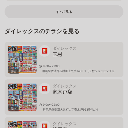
すべて見る
ダイレックスのチラシを見る
ダイレックス
玉村
9:00～22:00
6
群馬県佐波郡玉村町上之手1480-1（玉村ショッピングセ
枚
ンター内）
ダイレックス
寄木戸店
9:00〜22:00
6
枚
群馬県邑楽郡大泉町大字寄木戸993番地の1
ダイレックス