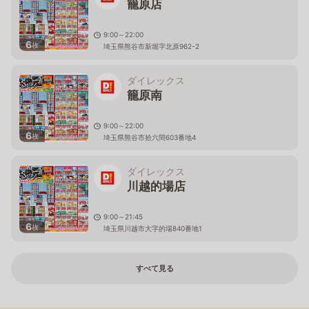
籠原店
9:00～22:00
6
枚
埼玉県熊谷市新堀字北原962-2
ダイレックス
籠原南
9:00～22:00
6
枚
埼玉県熊谷市拾六間603番地4
ダイレックス
川越的場店
9:00～21:45
6
枚
埼玉県川越市大字的場840番地1
すべて見る