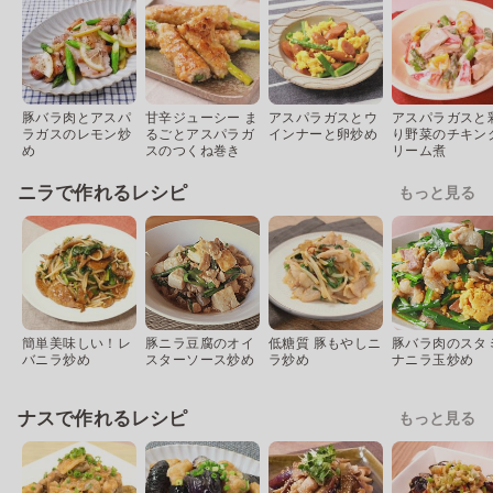
豚バラ肉とアスパ
甘辛ジューシー ま
アスパラガスとウ
アスパラガスと
ラガスのレモン炒
るごとアスパラガ
インナーと卵炒め
り野菜のチキン
め
スのつくね巻き
リーム煮
ニラで作れるレシピ
もっと見る
簡単美味しい！レ
豚ニラ豆腐のオイ
低糖質 豚もやしニ
豚バラ肉のスタ
バニラ炒め
スターソース炒め
ラ炒め
ナニラ玉炒め
ナスで作れるレシピ
もっと見る