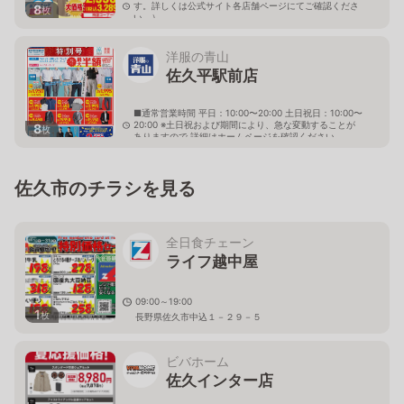
す。詳しくは公式サイト各店舗ページにてご確認くださ
8
枚
い。）
長野県佐久市佐久平駅東10-2
洋服の青山
佐久平駅前店
■通常営業時間 平日：10:00〜20:00 土日祝日：10:00〜
20:00 ※土日祝および期間により、急な変動することが
8
枚
ありますので 詳細はホームページを確認ください
長野県佐久市佐久平駅東15番地3
佐久市のチラシを見る
全日食チェーン
ライフ越中屋
09:00～19:00
1
枚
長野県佐久市中込１－２９－５
ビバホーム
佐久インター店