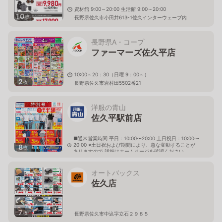
資材館 9:00～20:00 生活館 9:00～20:00
10
枚
長野県佐久市小田井613-1佐久インターウェーブ内
長野県A・コープ
ファーマーズ佐久平店
10:00～20：30（日曜 9：00～）
2
枚
長野県佐久市岩村田5502番21
洋服の青山
佐久平駅前店
■通常営業時間 平日：10:00〜20:00 土日祝日：10:00〜
20:00 ※土日祝および期間により、急な変動することが
8
枚
ありますので 詳細はホームページを確認ください
長野県佐久市佐久平駅東15番地3
オートバックス
佐久店
7
枚
長野県佐久市中込字立石２９８５