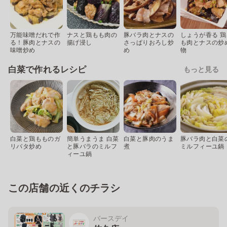
万能味噌だれで作
ナスと鶏もも肉の
豚バラ肉とナスの
しょうが香る 鶏
る！豚肉とナスの
揚げ浸し
さっぱりおろし炒
も肉とナスの炒
味噌炒め
め
物
白菜で作れるレシピ
もっと見る
白菜と鶏もものガ
簡単うまうま 白菜
白菜と豚肉のうま
豚バラ肉と白菜
リバタ炒め
と豚バラのミルフ
煮
ミルフィーユ鍋
ィーユ鍋
この店舗の近くのチラシ
バースデイ