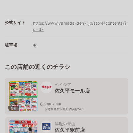
公式サイト
https://www.yamada-denki.jp/store/contents/?
d=37
駐車場
有
この店舗の近くのチラシ
ベイシア
佐久平モール店
9:00~20:00
5
枚
長野県佐久市佐久平駅南24-1
洋服の青山
佐久平駅前店