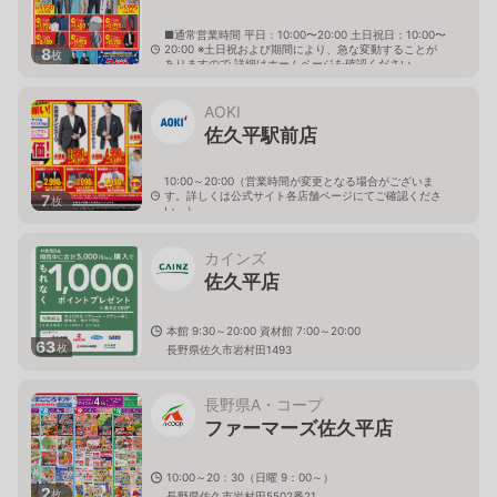
■通常営業時間 平日：10:00〜20:00 土日祝日：10:00〜
20:00 ※土日祝および期間により、急な変動することが
8
枚
ありますので 詳細はホームページを確認ください
長野県佐久市佐久平駅東15番地3
AOKI
佐久平駅前店
10:00～20:00（営業時間が変更となる場合がございま
す。詳しくは公式サイト各店舗ページにてご確認くださ
7
枚
い。）
長野県佐久市佐久平駅東10-2
カインズ
佐久平店
本館 9:30～20:00 資材館 7:00～20:00
63
枚
長野県佐久市岩村田1493
長野県A・コープ
ファーマーズ佐久平店
10:00～20：30（日曜 9：00～）
2
枚
長野県佐久市岩村田5502番21