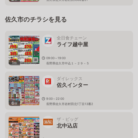
佐久市のチラシを見る
全日食チェーン
ライフ越中屋
09:00～19:00
1
枚
長野県佐久市中込１－２９－５
ダイレックス
佐久インター
9:00～22:00
6
枚
長野県佐久市岩村田北1丁目13番2
ザ・ビッグ
北中込店