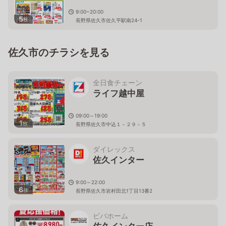
9:00~20:00
5
枚
長野県佐久市佐久平駅南24-1
佐久市のチラシを見る
全日食チェーン
ライフ越中屋
09:00～19:00
1
枚
長野県佐久市中込１－２９－５
ダイレックス
佐久インター
9:00～22:00
6
枚
長野県佐久市岩村田北1丁目13番2
ビバホーム