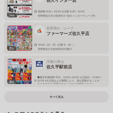
佐久インター店
資材館 9:00～20:00 生活館 9:00～20:00
10
枚
長野県佐久市小田井613-1佐久インターウェーブ内
長野県A・コープ
ファーマーズ佐久平店
10:00～20：30（日曜 9：00～）
2
枚
長野県佐久市岩村田5502番21
洋服の青山
佐久平駅前店
■通常営業時間 平日：10:00〜20:00 土日祝日：10:00〜
20:00 ※土日祝および期間により、急な変動することが
8
枚
ありますので 詳細はホームページを確認ください
長野県佐久市佐久平駅東15番地3
すべて見る