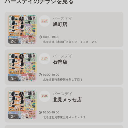
バースデイのチラシを見る
バースデイ
旭町店
10:00-19:00
2
枚
北海道旭川市旭町２条１０－１２８－２５
バースデイ
石狩店
10:00-19:00
3
枚
北海道石狩市樽川６条１丁目３
バースデイ
北見メッセ店
10:00-19:00
2
枚
北海道北見市東三輪４－７－１２