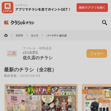
長野県
佐久市
バースデイ 佐久店
アパレル・衣料品店
バースデイ
フォロー
佐久店のチラシ
最新のチラシ（全2枚）
最終更新：2026/08/04