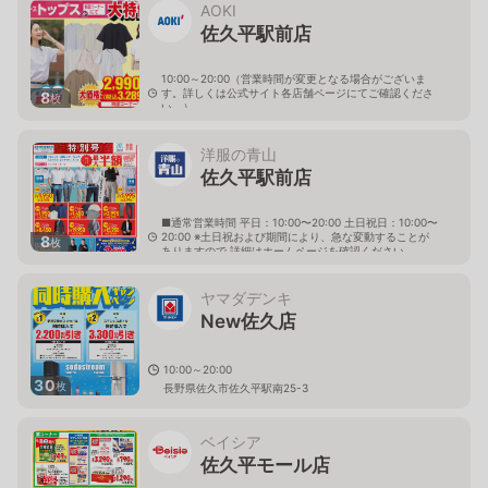
AOKI
佐久平駅前店
10:00～20:00（営業時間が変更となる場合がございま
す。詳しくは公式サイト各店舗ページにてご確認くださ
8
枚
い。）
長野県佐久市佐久平駅東10-2
洋服の青山
佐久平駅前店
■通常営業時間 平日：10:00〜20:00 土日祝日：10:00〜
20:00 ※土日祝および期間により、急な変動することが
8
枚
ありますので 詳細はホームページを確認ください
長野県佐久市佐久平駅東15番地3
ヤマダデンキ
New佐久店
10:00～20:00
30
枚
長野県佐久市佐久平駅南25-3
ベイシア
佐久平モール店