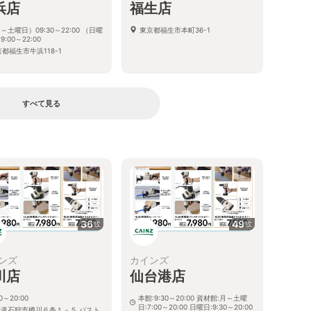
浜店
福生店
～土曜日）09:30～22:00 （日曜
東京都福生市本町36-1
9:00～22:00
都福生市牛浜118-1
すべて見る
36
49
枚
枚
ンズ
カインズ
川店
仙台港店
30～20:00
本館:9:30～20:00 資材館:月～土曜
日:7:00～20:00 日曜日:9:30～20:00
海道石狩市樽川６条１－５ パスト