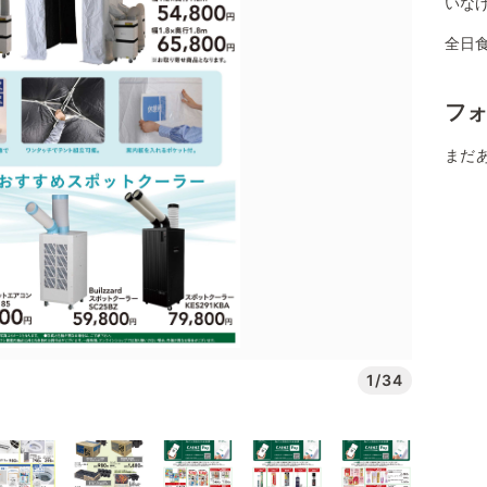
いなげ
全日
フ
まだ
1/34