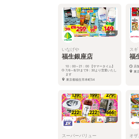
4
枚
いなげや
スギ
福生銀座店
福
10：00～21：00 【サマータイム】
店
7/6～8/31まで9：30より営業いたし
東
ます
東京都福生市本町54
3
枚
スーパーバリュー
オザ