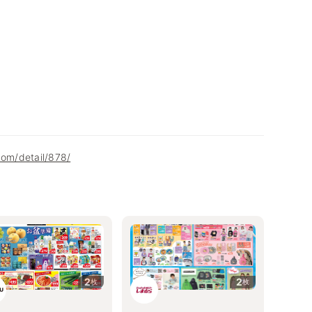
com/detail/878/
2
2
枚
枚