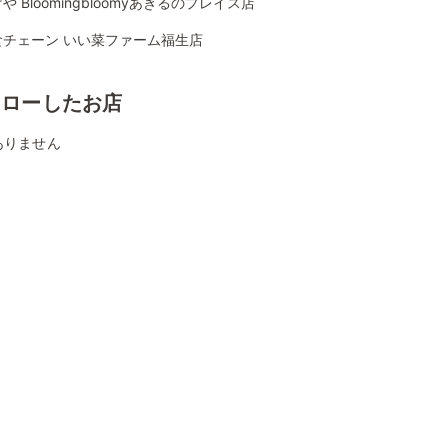
や Bloomingbloomyあきるのプレイス店
食チェーン いい菜ファーム福生店
ォローしたお店
ありません