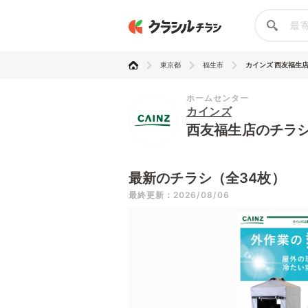
東京都
福生市
カインズ 西友福生
ホームセンター
カインズ
西友福生店のチラ
最新のチラシ（全34枚）
最終更新：2026/08/06