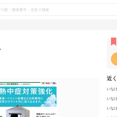
店
シ
近
いな
いな
いなげ