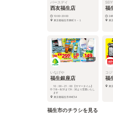
バースデイ
SEI
西友福生店
福
10:00-20:00
2
東京都福生市東町５－１
東
4
枚
いなげや
コジ
福生銀座店
福
10：00～21：00 【サマータイム】
東京
7/6～8/31まで9：30より営業いたし
ます
東京都福生市本町54
福生市のチラシを見る