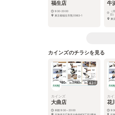
福生店
牛
9:30-20:00
（月
日）
東京都福生市熊川983-1
東京
カインズのチラシを見る
43
枚
カインズ
カイ
大曲店
花
本館:9:30～20:00
9:
北海道北広島市大曲幸町6丁目1番地
北