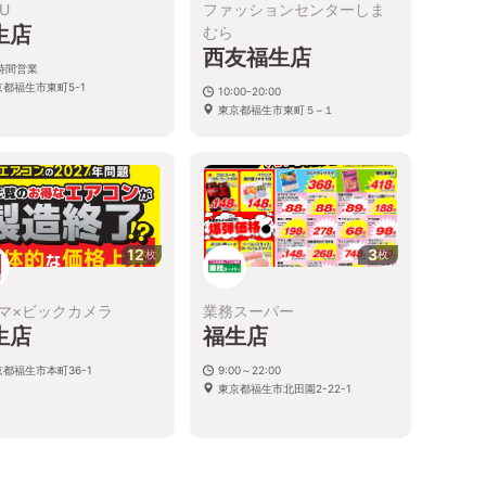
YU
ファッションセンターしま
生店
むら
西友福生店
4時間営業
京都福生市東町5-1
10:00-20:00
東京都福生市東町５−１
12
3
枚
枚
マ×ビックカメラ
業務スーパー
生店
福生店
都福生市本町36-1
9:00～22:00
東京都福生市北田園2-22-1