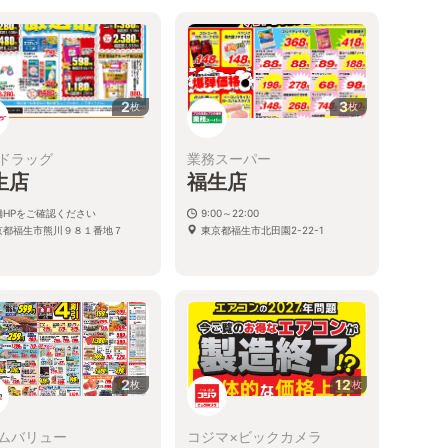
2
3
枚
枚
ドラッグ
業務スーパー
生店
福生店
舗HPをご確認ください
9:00～22:00
京都福生市熊川９８１番地７
東京都福生市北田園2-22-1
2
12
枚
枚
ムバリュー
コジマ×ビックカメラ