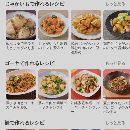
じゃがいもで作れるレシピ
もっと見る
めんつゆで豚ひき
じゃがいもと鶏肉
節約 じゃがいもと
鶏肉とじゃがい
肉とじゃがいも煮
のトマト煮込み
鶏むね肉のマヨ醤
のバター醤油炒
油炒め
ゴーヤで作れるレシピ
もっと見る
豚ひき肉とゴーヤ
豚バラ肉の簡単ゴ
沖縄家庭料理！ゴ
夏に食べたい！
の辛みそ炒め
ーヤチャンプル
ーヤーチャンプル
肉とゴーヤのガ
ー
ポン炒め
鮭で作れるレシピ
もっと見る