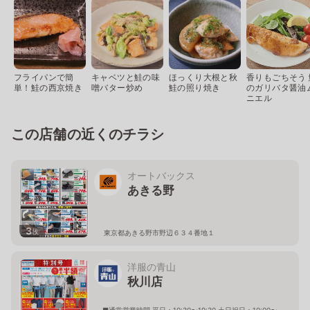
フライパンで簡
キャベツと鮭の味
ほっくり大根と秋
香りもごちそう 
単！鮭の西京焼き
噌バター炒め
鮭の照り焼き
のガリバタ醤油
ニエル
この店舗の近くのチラシ
オートバックス
あきる野
3
枚
東京都あきる野市野辺６３４番地１
洋服の青山
秋川店