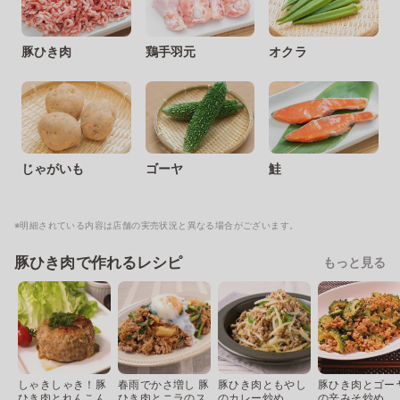
豚ひき肉
鶏手羽元
オクラ
じゃがいも
ゴーヤ
鮭
※明細されている内容は店舗の実売状況と異なる場合がございます。
豚ひき肉で作れるレシピ
もっと見る
しゃきしゃき！豚
春雨でかさ増し 豚
豚ひき肉ともやし
豚ひき肉とゴー
ひき肉とれんこん
ひき肉とニラのス
のカレー炒め
の辛みそ炒め