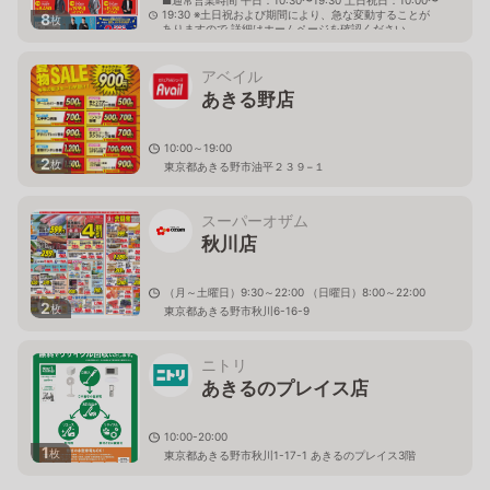
■通常営業時間 平日：10:30〜19:30 土日祝日：10:00〜
19:30 ※土日祝および期間により、急な変動することが
8
枚
ありますので 詳細はホームページを確認ください
東京都あきる野市秋川六丁目2番地1
アベイル
あきる野店
10:00～19:00
2
枚
東京都あきる野市油平２３９−１
スーパーオザム
秋川店
（月～土曜日）9:30～22:00 （日曜日）8:00～22:00
2
枚
東京都あきる野市秋川6-16-9
ニトリ
あきるのプレイス店
10:00-20:00
1
枚
東京都あきる野市秋川1-17-1 あきるのプレイス3階