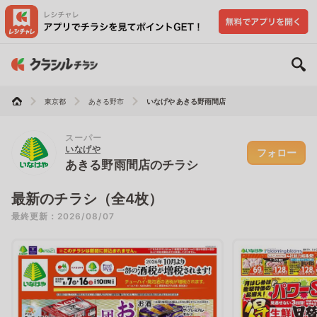
東京都
あきる野市
いなげや あきる野雨間店
スーパー
いなげや
フォロー
あきる野雨間店のチラシ
最新のチラシ（全4枚）
最終更新：2026/08/07