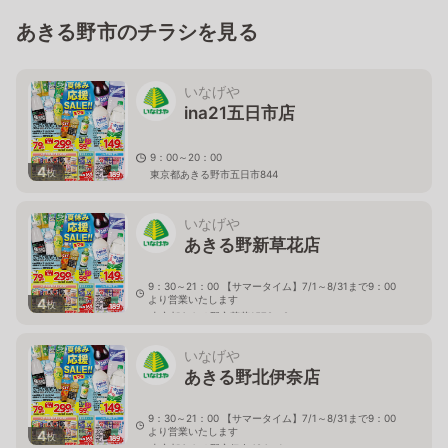
あきる野市のチラシを見る
いなげや
ina21五日市店
9：00～20：00
4
枚
東京都あきる野市五日市844
いなげや
あきる野新草花店
9：30～21：00 【サマータイム】7/1～8/31まで9：00
より営業いたします
4
枚
東京都あきる野市草花1572－2
いなげや
あきる野北伊奈店
9：30～21：00 【サマータイム】7/1～8/31まで9：00
より営業いたします
4
枚