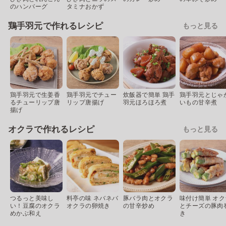
のハンバーグ
タミナおかず
鶏手羽元で作れるレシピ
もっと見る
鶏手羽元で生姜香
鶏手羽元でチュー
炊飯器で簡単 鶏手
鶏手羽元とじゃ
るチューリップ唐
リップ唐揚げ
羽元ほろほろ煮
いもの甘辛煮
揚げ
オクラで作れるレシピ
もっと見る
つるっと美味し
料亭の味 ネバネバ
豚バラ肉とオクラ
味付け簡単 オク
い！豆腐のオクラ
オクラの卵焼き
の甘辛炒め
とチーズの豚肉
めかぶ和え
き