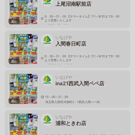
上尾沼南駅前店
9：30～21：00 【サマータイム】7/1～8/31まで9：00
より営業いたします
4
枚
埼玉県上尾市原市中1－1－8
いなげや
入間春日町店
9：30～21：00 【サマータイム】7/1～8/31まで9：00
より営業いたします
4
枚
埼玉県入間市春日町1－4－15
いなげや
ina21西武入間ペペ店
10：00～21：00
4
枚
埼玉県入間市河原町2－1西武入間ペペ内
いなげや
浦和ときわ店