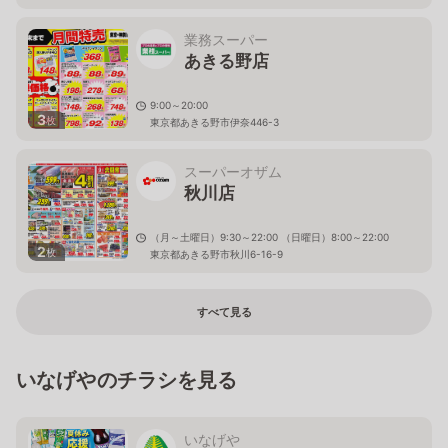
東京都あきる野市伊奈494－1
業務スーパー
あきる野店
9:00～20:00
3
枚
東京都あきる野市伊奈446-3
スーパーオザム
秋川店
（月～土曜日）9:30～22:00 （日曜日）8:00～22:00
2
枚
東京都あきる野市秋川6-16-9
すべて見る
いなげやのチラシを見る
いなげや