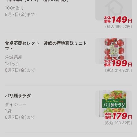
100g当り
8月7日(金)まで
149
本体
円
価格
(税込 160.92円)
食卓応援セレクト 常総の産地直送ミニト
マト
茨城県産
199
本体
1パック
円
価格
8月7日(金)まで
(税込 214.92円)
パリ麺サラダ
ダイショー
1袋
179
本体
8月7日(金)まで
円
価格
(税込 193.32円)