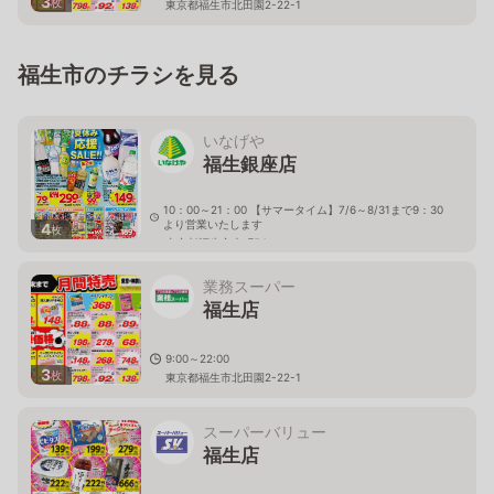
3
枚
東京都福生市北田園2-22-1
福生市のチラシを見る
いなげや
福生銀座店
10：00～21：00 【サマータイム】7/6～8/31まで9：30
より営業いたします
4
枚
東京都福生市本町54
業務スーパー
福生店
9:00～22:00
3
枚
東京都福生市北田園2-22-1
スーパーバリュー
福生店