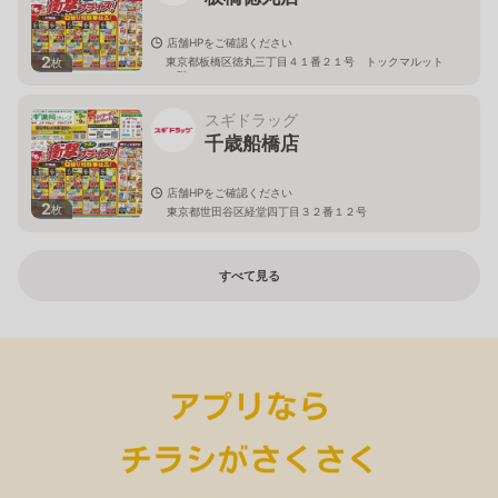
店舗HPをご確認ください
2
東京都板橋区徳丸三丁目４１番２１号 トックマルット
枚
１階
スギドラッグ
千歳船橋店
店舗HPをご確認ください
2
枚
東京都世田谷区経堂四丁目３２番１２号
すべて見る