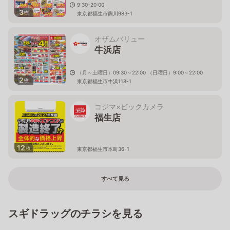
9:30-20:00
3
枚
東京都福生市熊川983-1
オザムバリュー
牛浜店
（月～土曜日）09:30～22:00 （日曜日）9:00～22:00
2
枚
東京都福生市牛浜118-1
コジマ×ビックカメラ
福生店
12
枚
東京都福生市本町36-1
すべて見る
スギドラッグのチラシを見る