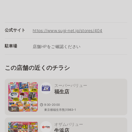
公式サイト
https://www.sugi-net.jp/stores/404
駐車場
店舗HPをご確認ください
この店舗の近くのチラシ
スーパーバリュー
福生店
9:30-20:00
3
枚
東京都福生市熊川983-1
オザムバリュー
牛浜店