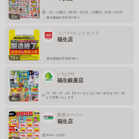
（月～土曜日）09:30～22:00 （日曜日）9:00～22:00
2
枚
東京都福生市牛浜118-1
コジマ×ビックカメラ
福生店
12
枚
東京都福生市本町36-1
いなげや
福生銀座店
10：00～21：00 【サマータイム】7/6～8/31まで9：30
より営業いたします
4
枚
東京都福生市本町54
業務スーパー
福生店
9:00～22:00