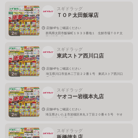
スギドラッグ
ＴＯＰ太田飯塚店
店舗HPをご確認ください
2
群馬県太田市飯塚町１９３３番地１ 生鮮市場ＴＯＰ太
枚
田飯塚店１階
スギドラッグ
東武ストア西川口店
店舗HPをご確認ください
2
埼玉県川口市並木二丁目２２番１号 東武ストア西川口
枚
店２階
スギドラッグ
ヤオコー岩槻本丸店
店舗HPをご確認ください
2
埼玉県さいたま市岩槻区本丸３丁目２０番４５号 ヤオ
枚
コー岩槻本丸店２階
スギドラッグ
板橋徳丸店