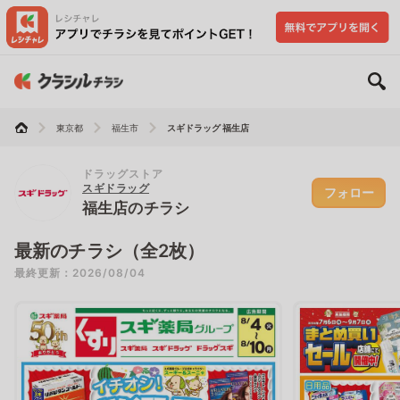
東京都
福生市
スギドラッグ 福生店
ドラッグストア
スギドラッグ
フォロー
福生店のチラシ
最新のチラシ（全2枚）
最終更新：2026/08/04