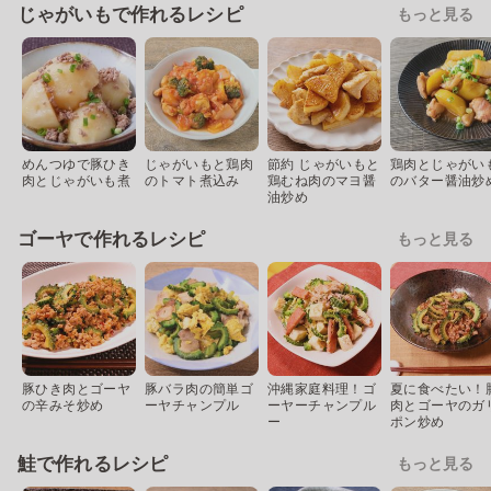
じゃがいもで作れるレシピ
もっと見る
めんつゆで豚ひき
じゃがいもと鶏肉
節約 じゃがいもと
鶏肉とじゃがい
肉とじゃがいも煮
のトマト煮込み
鶏むね肉のマヨ醤
のバター醤油炒
油炒め
ゴーヤで作れるレシピ
もっと見る
豚ひき肉とゴーヤ
豚バラ肉の簡単ゴ
沖縄家庭料理！ゴ
夏に食べたい！
の辛みそ炒め
ーヤチャンプル
ーヤーチャンプル
肉とゴーヤのガ
ー
ポン炒め
鮭で作れるレシピ
もっと見る