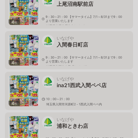
上尾沼南駅前店
9：30～21：00 【サマータイム】7/1～8/31まで9：00
より営業いたします
4
枚
埼玉県上尾市原市中1－1－8
いなげや
入間春日町店
9：30～21：00 【サマータイム】7/1～8/31まで9：00
より営業いたします
4
枚
埼玉県入間市春日町1－4－15
いなげや
ina21西武入間ペペ店
10：00～21：00
4
枚
埼玉県入間市河原町2－1西武入間ペペ内
いなげや
浦和ときわ店