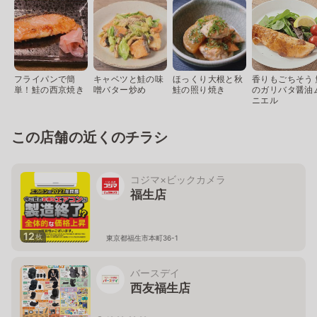
フライパンで簡
キャベツと鮭の味
ほっくり大根と秋
香りもごちそう 
単！鮭の西京焼き
噌バター炒め
鮭の照り焼き
のガリバタ醤油
ニエル
この店舗の近くのチラシ
コジマ×ビックカメラ
福生店
12
枚
東京都福生市本町36-1
バースデイ
西友福生店