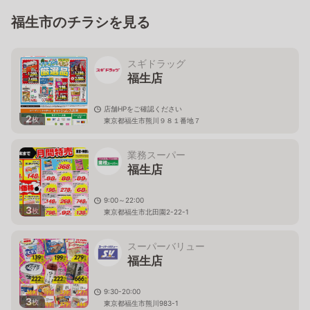
福生市のチラシを見る
スギドラッグ
福生店
店舗HPをご確認ください
2
枚
東京都福生市熊川９８１番地７
業務スーパー
福生店
9:00～22:00
3
枚
東京都福生市北田園2-22-1
スーパーバリュー
福生店
9:30-20:00
3
枚
東京都福生市熊川983-1