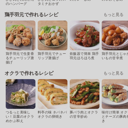
のハンバーグ
タミナおかず
鶏手羽元で作れるレシピ
もっと見る
鶏手羽元で生姜香
鶏手羽元でチュー
炊飯器で簡単 鶏手
鶏手羽元とじゃ
るチューリップ唐
リップ唐揚げ
羽元ほろほろ煮
いもの甘辛煮
揚げ
オクラで作れるレシピ
もっと見る
つるっと美味し
料亭の味 ネバネバ
豚バラ肉とオクラ
味付け簡単 オク
い！豆腐のオクラ
オクラの卵焼き
の甘辛炒め
とチーズの豚肉
めかぶ和え
き