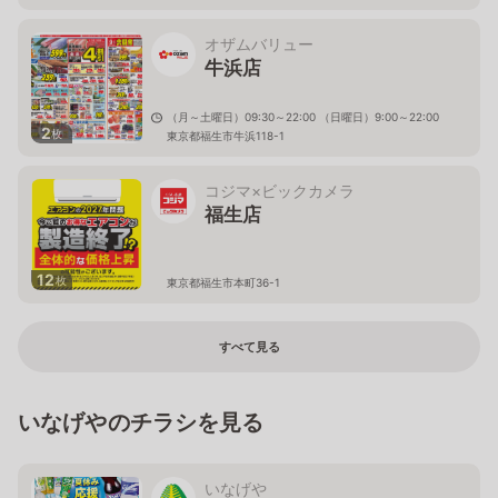
オザムバリュー
牛浜店
（月～土曜日）09:30～22:00 （日曜日）9:00～22:00
2
枚
東京都福生市牛浜118-1
コジマ×ビックカメラ
福生店
12
枚
東京都福生市本町36-1
すべて見る
いなげやのチラシを見る
いなげや