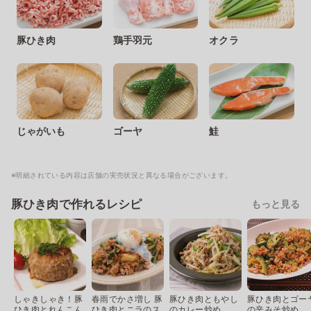
豚ひき肉
鶏手羽元
オクラ
じゃがいも
ゴーヤ
鮭
※明細されている内容は店舗の実売状況と異なる場合がございます。
豚ひき肉で作れるレシピ
もっと見る
しゃきしゃき！豚
春雨でかさ増し 豚
豚ひき肉ともやし
豚ひき肉とゴー
ひき肉とれんこん
ひき肉とニラのス
のカレー炒め
の辛みそ炒め