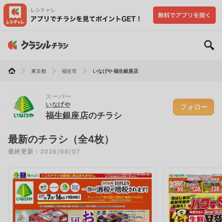
東京都
福生市
いなげや 福生銀座店
スーパー
いなげや
フォロー
福生銀座店のチラシ
最新のチラシ（全4枚）
最終更新：2026/08/07