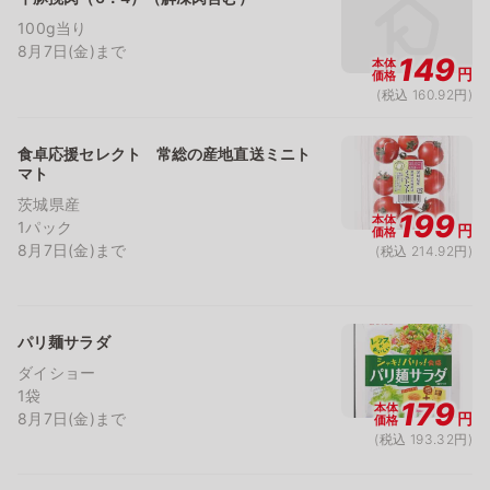
100g当り
8月7日(金)まで
149
本体
円
価格
(税込 160.92円)
食卓応援セレクト 常総の産地直送ミニト
マト
茨城県産
199
本体
1パック
円
価格
8月7日(金)まで
(税込 214.92円)
パリ麺サラダ
ダイショー
1袋
179
本体
8月7日(金)まで
円
価格
(税込 193.32円)