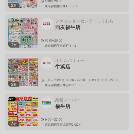
10:00-20:00
2
枚
東京都福生市東町５－１
ファッションセンターしまむら
西友福生店
10:00-20:00
2
枚
東京都福生市東町５−１
オザムバリュー
牛浜店
（月～土曜日）09:30～22:00 （日曜日）9:00～22:00
2
枚
東京都福生市牛浜118-1
業務スーパー
福生店
9:00～22:00
3
枚
東京都福生市北田園2-22-1