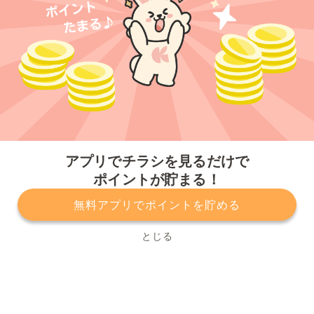
今すぐアプリをダウンロードする
アプリでチラシを見るだけで
ポイントが貯まる！
無料アプリでポイントを貯める
プライバシーポリシー
利用規約
運営会社
サービスに関してのお問い合わせ
チラシ掲載をお考えの方
とじる
Copyright© Kurashiru, Inc. All Rights Reserved.