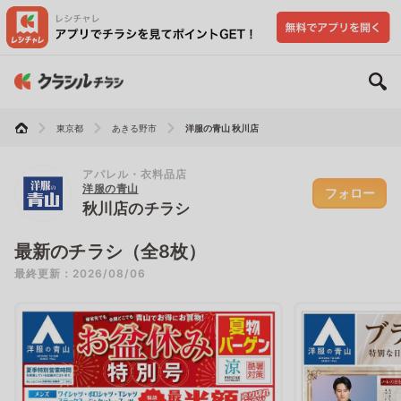
東京都
あきる野市
洋服の青山 秋川店
アパレル・衣料品店
洋服の青山
フォロー
秋川店のチラシ
最新のチラシ（全8枚）
最終更新：2026/08/06