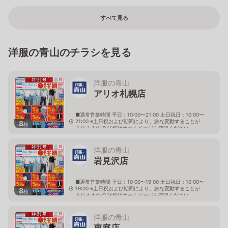
すべて見る
洋服の青山のチラシを見る
洋服の青山
アリオ札幌店
■通常営業時間 平日：10:00〜21:00 土日祝日：10:00〜
21:00 ※土日祝および期間により、急な変動することが
8
枚
ありますので 詳細はホームページを確認ください
北海道札幌市東区北七条東九丁目2番20号 アリオ札幌
３階
洋服の青山
岩見沢店
■通常営業時間 平日：10:00〜19:00 土日祝日：10:00〜
19:00 ※土日祝および期間により、急な変動することが
8
枚
ありますので 詳細はホームページを確認ください
北海道岩見沢市大和二条八丁目6番地
洋服の青山
恵庭店