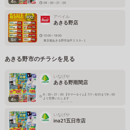
4
枚
09：00～21：00
東京都あきる野市秋川1-17-1
アベイル
あきる野店
10:00～19:00
5
枚
東京都あきる野市油平２３９−１
あきる野市のチラシを見る
いなげや
あきる野雨間店
9：30～21：00 【サマータイム】7/1～8/31まで9：00
より営業いたします
4
枚
東京都あきる野市秋留1－2
いなげや
ina21五日市店