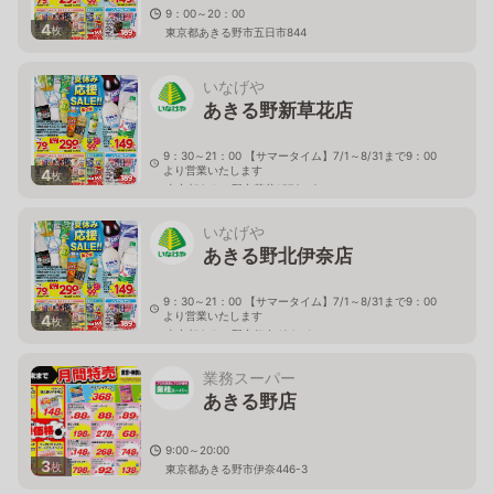
9：00～20：00
4
枚
東京都あきる野市五日市844
いなげや
あきる野新草花店
9：30～21：00 【サマータイム】7/1～8/31まで9：00
より営業いたします
4
枚
東京都あきる野市草花1572－2
いなげや
あきる野北伊奈店
9：30～21：00 【サマータイム】7/1～8/31まで9：00
より営業いたします
4
枚
東京都あきる野市伊奈494－1
業務スーパー
あきる野店
9:00～20:00
3
枚
東京都あきる野市伊奈446-3