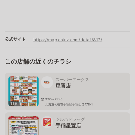
公式サイト
https://map.cainz.com/detail/812/
この店舗の近くのチラシ
スーパーアークス
星置店
9:00～21:45
11
枚
北海道札幌市手稲区手稲山口478-1
ツルハドラッグ
手稲星置店