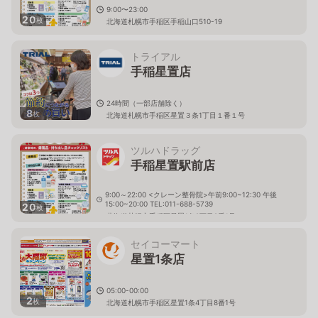
9:00〜23:00
20
枚
北海道札幌市手稲区手稲山口510-19
トライアル
手稲星置店
24時間（一部店舗除く）
8
枚
北海道札幌市手稲区星置３条1丁目１番１号
ツルハドラッグ
手稲星置駅前店
9:00～22:00 <クレーン整骨院>午前9:00~12:30 午後
15:00~20:00 TEL:011-688-5739
20
枚
北海道札幌市手稲区星置1条2丁目2番1号
セイコーマート
星置1条店
05:00-00:00
2
枚
北海道札幌市手稲区星置1条4丁目8番1号