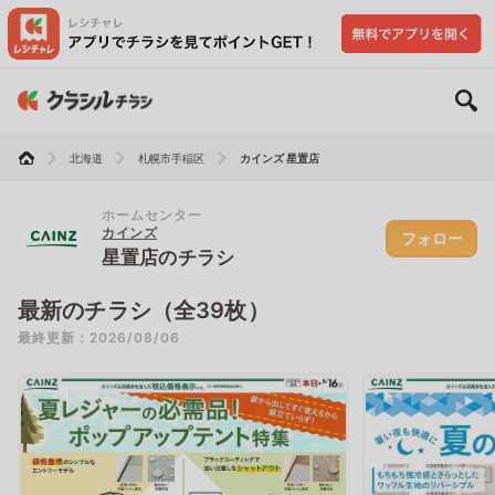
北海道
札幌市手稲区
カインズ 星置店
ホームセンター
カインズ
フォロー
星置店のチラシ
最新のチラシ（全39枚）
最終更新：2026/08/06