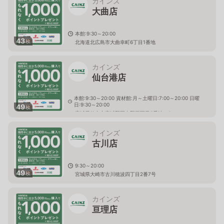
カインズ
大曲店
本館:9:30～20:00
43
枚
北海道北広島市大曲幸町6丁目1番地
カインズ
仙台港店
本館:9:30～20:00 資材館:月～土曜日:7:00～20:00 日曜
日:9:30～20:00
49
枚
宮城県仙台市宮城野区中野三丁目5番地の6
カインズ
古川店
9:30～20:00
49
枚
宮城県大崎市古川穂波四丁目2番7号
カインズ
亘理店