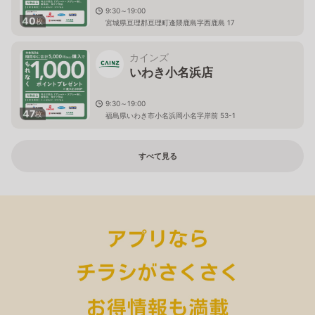
9:30～19:00
40
枚
宮城県亘理郡亘理町逢隈鹿島字西鹿島 17
カインズ
いわき小名浜店
9:30～19:00
47
枚
福島県いわき市小名浜岡小名字岸前 53-1
すべて見る