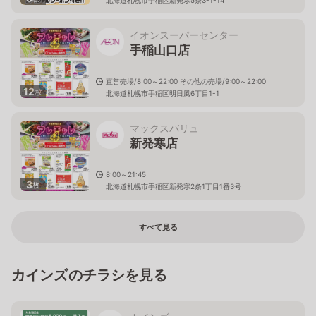
イオンスーパーセンター
手稲山口店
直営売場/8:00～22:00 その他の売場/9:00～22:00
12
枚
北海道札幌市手稲区明日風6丁目1-1
マックスバリュ
新発寒店
8:00～21:45
3
枚
北海道札幌市手稲区新発寒2条1丁目1番3号
すべて見る
カインズのチラシを見る