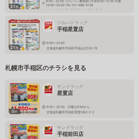
9:00～22:00 <クレーン整骨院>午前9:00~12:30 午後
15:00~20:00 TEL:011-688-5739
21
枚
北海道札幌市手稲区星置1条2丁目2番1号
ツルハドラッグ
手稲星置店
9:00〜23:00
21
枚
北海道札幌市手稲区手稲山口510-19
札幌市手稲区のチラシを見る
サンドラッグ
星置店
9:30～20:30、日曜は9:00から
5
枚
北海道札幌市手稲区星置1条3-2-2
サンドラッグ
手稲前田店