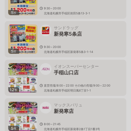
9:30～20:00
5
枚
北海道札幌市手稲区前田5条13-3-1
サンドラッグ
新発寒5条店
9:30～20:00
5
枚
北海道札幌市手稲区新発寒5条3-1-14
イオンスーパーセンター
手稲山口店
直営売場/8:00～22:00 その他の売場/9:00～22:00
12
枚
北海道札幌市手稲区明日風6丁目1-1
マックスバリュ
新発寒店
8:00～21:45
5
枚
北海道札幌市手稲区新発寒2条1丁目1番3号