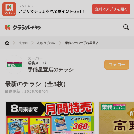
北海道
札幌市手稲区
業務スーパー 手稲星置店
スーパー
業務スーパー
フォロー
手稲星置店のチラシ
最新のチラシ（全3枚）
最終更新：2026/08/01