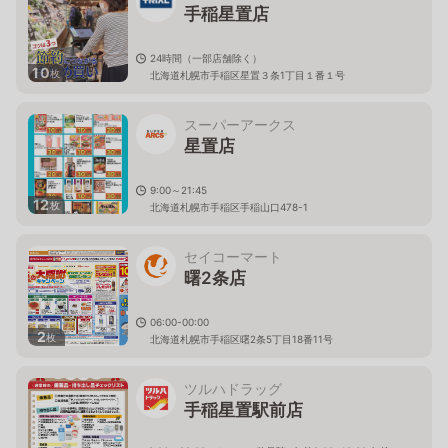
手稲星置店
24時間（一部店舗除く）
10
枚
北海道札幌市手稲区星置３条1丁目１番１号
スーパーアークス
星置店
9:00～21:45
12
枚
北海道札幌市手稲区手稲山口478-1
セイコーマート
曙2条店
06:00-00:00
2
枚
北海道札幌市手稲区曙2条5丁目18番11号
ツルハドラッグ
手稲星置駅前店