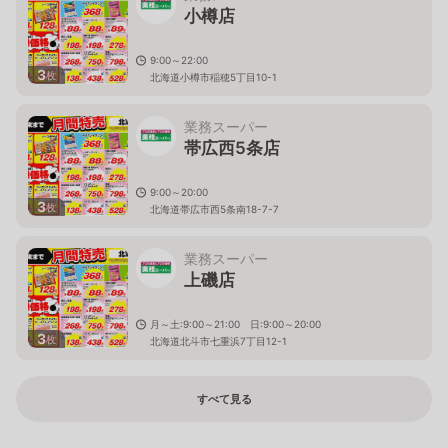
小樽店
9:00～22:00
3
枚
北海道小樽市稲穂5丁目10-1
業務スーパー
帯広西5条店
9:00～20:00
3
枚
北海道帯広市西5条南18-7-7
業務スーパー
上磯店
月～土:9:00～21:00 日:9:00～20:00
3
枚
北海道北斗市七重浜7丁目12-1
すべて見る