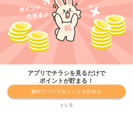
今すぐアプリをダウンロードする
アプリでチラシを見るだけで
ポイントが貯まる！
無料アプリでポイントを貯める
プライバシーポリシー
利用規約
運営会社
サービスに関してのお問い合わせ
チラシ掲載をお考えの方
とじる
Copyright© Kurashiru, Inc. All Rights Reserved.