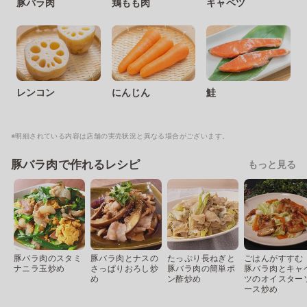
豚バラ肉
鶏もも肉
キャベツ
レンコン
にんじん
鮭
※明細されている内容は店舗の実売状況と異なる場合がございます。
豚バラ肉で作れるレシピ
もっと見る
豚バラ肉のスタミ
豚バラ肉とナスの
たっぷり長ねぎと
ごはんがすすむ
ナニラ玉炒め
さっぱりおろし炒
豚バラ肉の簡単ポ
豚バラ肉とキャ
め
ン酢炒め
ツのオイスター
ース炒め