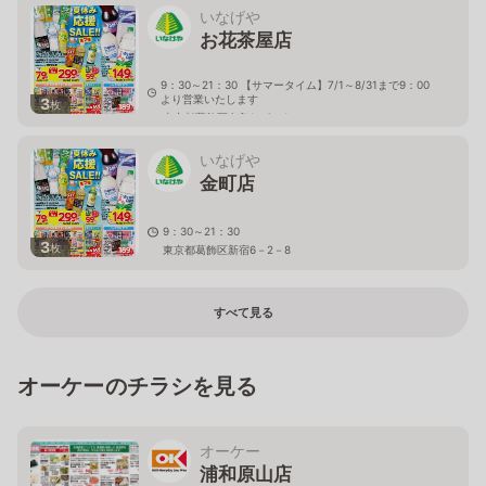
いなげや
お花茶屋店
9：30～21：30 【サマータイム】7/1～8/31まで9：00
より営業いたします
3
枚
東京都葛飾区白鳥1－6－1
いなげや
金町店
9：30～21：30
3
枚
東京都葛飾区新宿6－2－8
すべて見る
オーケーのチラシを見る
オーケー
浦和原山店