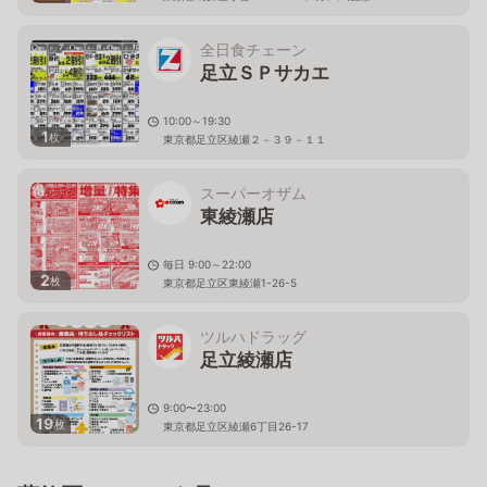
全日食チェーン
足立ＳＰサカエ
10:00～19:30
1
枚
東京都足立区綾瀬２－３９－１１
スーパーオザム
東綾瀬店
毎日 9:00～22:00
2
枚
東京都足立区東綾瀬1-26-5
ツルハドラッグ
足立綾瀬店
9:00〜23:00
19
枚
東京都足立区綾瀬6丁目26-17