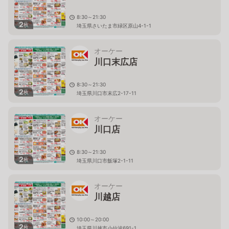
8:30～21:30
2
枚
埼玉県さいたま市緑区原山4-1-1
オーケー
川口末広店
8:30～21:30
2
枚
埼玉県川口市末広2-17-11
オーケー
川口店
8:30～21:30
2
枚
埼玉県川口市飯塚2-1-11
オーケー
川越店
10:00～20:00
2
枚
埼玉県川越市小仙波691-1