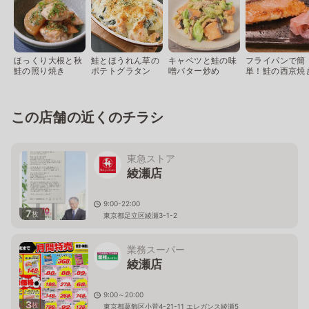
ほっくり大根と秋
鮭とほうれん草の
キャベツと鮭の味
フライパンで簡
鮭の照り焼き
ポテトグラタン
噌バター炒め
単！鮭の西京焼
この店舗の近くのチラシ
東急ストア
綾瀬店
9:00-22:00
7
枚
東京都足立区綾瀬3-1-2
業務スーパー
綾瀬店
9:00～20:00
3
枚
東京都葛飾区小菅4-21-11 エレガンス綾瀬5