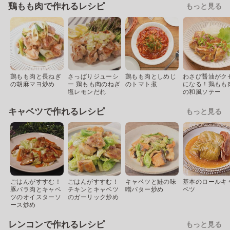
鶏もも肉で作れるレシピ
もっと見る
鶏もも肉と長ねぎ
さっぱりジューシ
鶏もも肉としめじ
わさび醤油がク
の胡麻マヨ炒め
ー 鶏もも肉のねぎ
のトマト煮
になる！鶏もも
塩レモンだれ
の和風ソテー
キャベツで作れるレシピ
もっと見る
ごはんがすすむ！
ごはんがすすむ！
キャベツと鮭の味
基本のロールキ
豚バラ肉とキャベ
チキンとキャベツ
噌バター炒め
ベツ
ツのオイスターソ
のガーリック炒め
ース炒め
レンコンで作れるレシピ
もっと見る