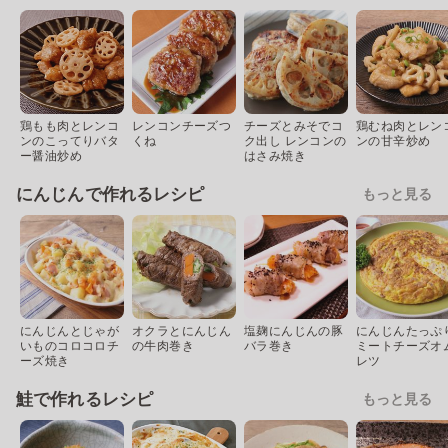
鶏もも肉とレンコ
レンコンチーズつ
チーズとみそでコ
鶏むね肉とレン
ンのこってりバタ
くね
ク出し レンコンの
ンの甘辛炒め
ー醤油炒め
はさみ焼き
にんじんで作れるレシピ
もっと見る
にんじんとじゃが
オクラとにんじん
塩麹にんじんの豚
にんじんたっぷ
いものコロコロチ
の牛肉巻き
バラ巻き
ミートチーズオ
ーズ焼き
レツ
鮭で作れるレシピ
もっと見る