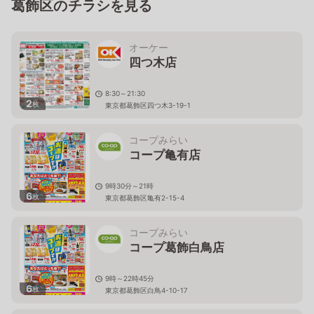
葛飾区のチラシを見る
オーケー
四つ木店
8:30～21:30
2
枚
東京都葛飾区四つ木3-19-1
コープみらい
コープ亀有店
9時30分～21時
6
枚
東京都葛飾区亀有2-15-4
コープみらい
コープ葛飾白鳥店
9時～22時45分
6
枚
東京都葛飾区白鳥4-10-17