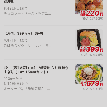
個増量
8月9日(日)まで
220
本体
チョコレートペーストをデニ...
円
価格
(税込 237.60円)
【寿司】399ちらし 3色丼
8月9日(日)まで
めばちまぐろ・サーモン・海...
399
本体
円
価格
(税込 430.92円)
和牛（黒毛和種）A4・A5等級 もも肉 極う
すぎり（1.0〜1.5mmカット）
100g当たり
579
本体
8月9日(日)まで
円
価格
オーケーでは「歩留等級A」...
(税込 625.32円)