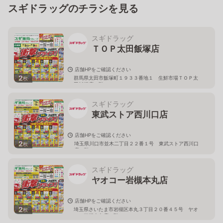
スギドラッグのチラシを見る
スギドラッグ
ＴＯＰ太田飯塚店
店舗HPをご確認ください
2
群馬県太田市飯塚町１９３３番地１ 生鮮市場ＴＯＰ太
枚
田飯塚店１階
スギドラッグ
東武ストア西川口店
店舗HPをご確認ください
2
埼玉県川口市並木二丁目２２番１号 東武ストア西川口
枚
店２階
スギドラッグ
ヤオコー岩槻本丸店
店舗HPをご確認ください
2
埼玉県さいたま市岩槻区本丸３丁目２０番４５号 ヤオ
枚
コー岩槻本丸店２階