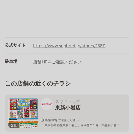
公式サイト
https://www.sugi-net.jp/stores/1589
駐車場
店舗HPをご確認ください
この店舗の近くのチラシ
スギドラッグ
東新小岩店
店舗HPをご確認ください
2
東京都葛飾区東新小岩三丁目４番２１号 大生新小岩ハ
枚
イツ１階