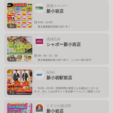
業務スーパー
新小岩店
9:00～22:00
3
枚
東京都葛飾区西新小岩1-8-1
成城石井
シャポー新小岩店
08：00～22：00
7
枚
東京都葛飾区新小岩1-45-1 シャポー新小岩1F
AOKI
新小岩駅前店
10:00～20:00（営業時間が変更となる場合がございま
す。詳しくは公式サイト各店舗ページにてご確認くださ
7
枚
い。）
東京都葛飾区新小岩1-43-6
くすりの福太郎
新小岩店