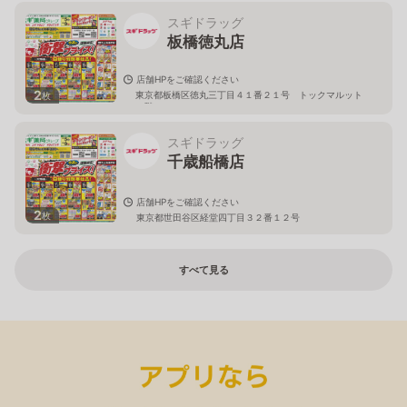
スギドラッグ
板橋徳丸店
店舗HPをご確認ください
2
東京都板橋区徳丸三丁目４１番２１号 トックマルット
枚
１階
スギドラッグ
千歳船橋店
店舗HPをご確認ください
2
枚
東京都世田谷区経堂四丁目３２番１２号
すべて見る