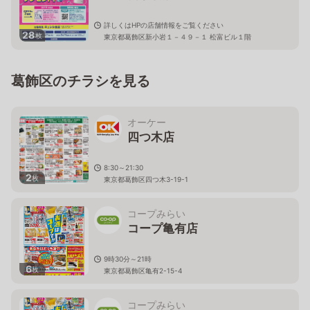
詳しくはHPの店舗情報をご覧ください
28
枚
東京都葛飾区新小岩１－４９－１ 松富ビル１階
葛飾区のチラシを見る
オーケー
四つ木店
8:30～21:30
2
枚
東京都葛飾区四つ木3-19-1
コープみらい
コープ亀有店
9時30分～21時
6
枚
東京都葛飾区亀有2-15-4
コープみらい