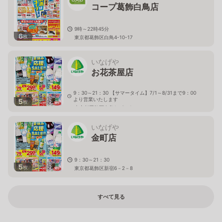
コープ葛飾白鳥店
9時～22時45分
6
枚
東京都葛飾区白鳥4-10-17
いなげや
お花茶屋店
9：30～21：30 【サマータイム】7/1～8/31まで9：00
より営業いたします
5
枚
東京都葛飾区白鳥1－6－1
いなげや
金町店
9：30～21：30
5
枚
東京都葛飾区新宿6－2－8
すべて見る