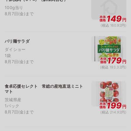
100g当り
8月7日(金)まで
149
本体
円
価格
(税込 160.92円)
パリ麺サラダ
ダイショー
1袋
179
本体
8月7日(金)まで
円
価格
(税込 193.32円)
食卓応援セレクト 常総の産地直送ミニト
マト
茨城県産
199
本体
1パック
円
価格
8月7日(金)まで
(税込 214.92円)