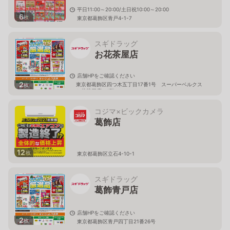
平日11:00～20:00/土日祝10:00～20:00
6
枚
東京都葛飾区青戸4-1-7
スギドラッグ
お花茶屋店
店舗HPをご確認ください
2
東京都葛飾区四つ木五丁目17番1号 スーパーベルクス
枚
お花茶屋店 1階
コジマ×ビックカメラ
葛飾店
12
枚
東京都葛飾区立石4-10-1
スギドラッグ
葛飾青戸店
店舗HPをご確認ください
2
枚
東京都葛飾区青戸四丁目21番26号