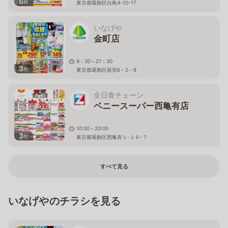
6
枚
東京都葛飾区白鳥4-10-17
いなげや
金町店
9：30～21：30
3
枚
東京都葛飾区新宿6－2－8
全日食チェーン
ベニースーパー西亀有店
10:00～20:00
3
枚
東京都葛飾区西亀有１-１６-７
すべて見る
いなげやのチラシを見る