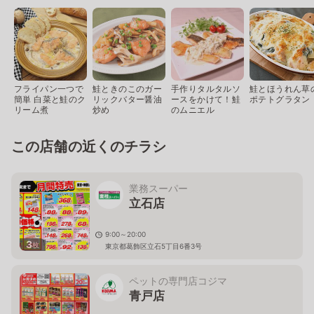
フライパン一つで
鮭ときのこのガー
手作りタルタルソ
鮭とほうれん草
簡単 白菜と鮭のク
リックバター醤油
ースをかけて！鮭
ポテトグラタン
リーム煮
炒め
のムニエル
この店舗の近くのチラシ
業務スーパー
立石店
9:00～20:00
3
枚
東京都葛飾区立石5丁目6番3号
ペットの専門店コジマ
青戸店