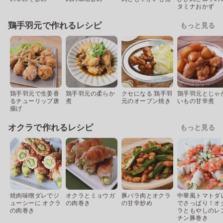
タミナおかず
鶏手羽元で作れるレシピ
もっと見る
鶏手羽元で生姜香
鶏手羽元の柔らか
クセになる 鶏手羽
鶏手羽元とじゃ
るチューリップ唐
煮
元のオーブン焼き
いもの甘辛煮
揚げ
オクラで作れるレシピ
もっと見る
焼肉味噌ダレでジ
オクラとミョウガ
豚バラ肉とオクラ
中華風トマトダ
ューシーに オクラ
の肉巻き
の甘辛炒め
でさっぱり！オ
の肉巻き
ラともやしのレ
チン豚巻き