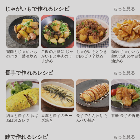
じゃがいもで作れるレシピ
もっと見る
鶏肉とじゃがいも
ご飯のお供に じゃ
じゃがいもとひき
節約 じゃがいも
のバター醤油炒め
がいもと牛肉のう
肉のピリ辛炒め
鶏むね肉のマヨ
ま炒め
油炒め
長芋で作れるレシピ
もっと見る
納豆と長芋の ねば
豆腐と長芋のチー
長芋でふんわり と
甘辛 長芋の唐揚
ねばオムレツ
ズ焼き
んぺい焼き
鮭で作れるレシピ
もっと見る