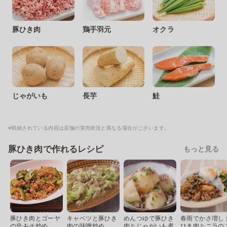
豚ひき肉
鶏手羽元
オクラ
じゃがいも
長芋
鮭
※明細されている内容は店舗の実売状況と異なる場合がございます。
豚ひき肉で作れるレシピ
もっと見る
豚ひき肉とゴーヤ
キャベツと豚ひき
めんつゆで豚ひき
春雨でかさ増し 
の辛みそ炒め
肉の味噌炒め
肉とじゃがいも煮
ひき肉とニラの