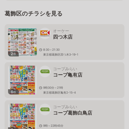
葛飾区のチラシを見る
オーケー
四つ木店
8:30～21:30
2
枚
東京都葛飾区四つ木3-19-1
コープみらい
コープ亀有店
9時30分～21時
6
枚
東京都葛飾区亀有2-15-4
コープみらい
コープ葛飾白鳥店
9時～22時45分