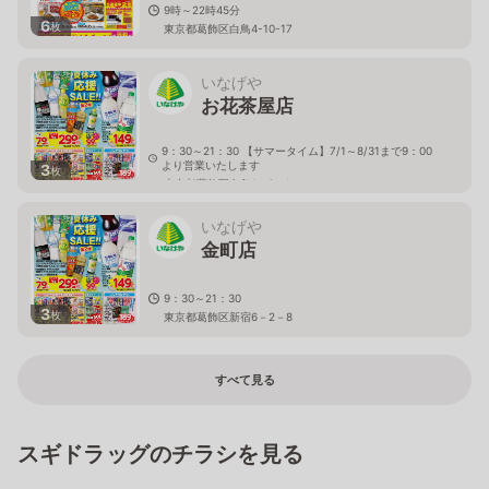
9時～22時45分
6
枚
東京都葛飾区白鳥4-10-17
いなげや
お花茶屋店
9：30～21：30 【サマータイム】7/1～8/31まで9：00
より営業いたします
3
枚
東京都葛飾区白鳥1－6－1
いなげや
金町店
9：30～21：30
3
枚
東京都葛飾区新宿6－2－8
すべて見る
スギドラッグのチラシを見る