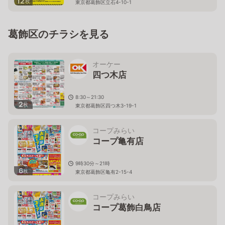
12
枚
東京都葛飾区立石4-10-1
葛飾区のチラシを見る
オーケー
四つ木店
8:30～21:30
2
枚
東京都葛飾区四つ木3-19-1
コープみらい
コープ亀有店
9時30分～21時
6
枚
東京都葛飾区亀有2-15-4
コープみらい
コープ葛飾白鳥店