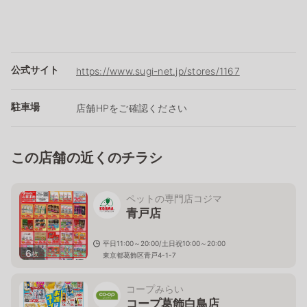
公式サイト
https://www.sugi-net.jp/stores/1167
駐車場
店舗HPをご確認ください
この店舗の近くのチラシ
ペットの専門店コジマ
青戸店
平日11:00～20:00/土日祝10:00～20:00
6
枚
東京都葛飾区青戸4-1-7
コープみらい
コープ葛飾白鳥店