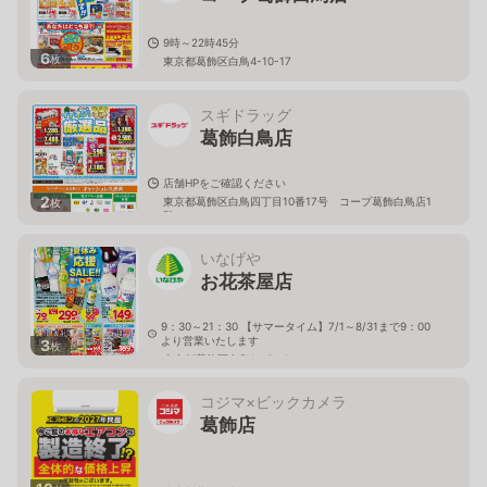
9時～22時45分
6
枚
東京都葛飾区白鳥4-10-17
スギドラッグ
葛飾白鳥店
店舗HPをご確認ください
2
東京都葛飾区白鳥四丁目10番17号 コープ葛飾白鳥店1
枚
階
いなげや
お花茶屋店
9：30～21：30 【サマータイム】7/1～8/31まで9：00
より営業いたします
3
枚
東京都葛飾区白鳥1－6－1
コジマ×ビックカメラ
葛飾店