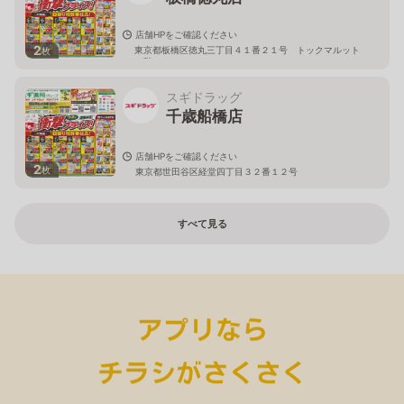
店舗HPをご確認ください
2
東京都板橋区徳丸三丁目４１番２１号 トックマルット
枚
１階
スギドラッグ
千歳船橋店
店舗HPをご確認ください
2
枚
東京都世田谷区経堂四丁目３２番１２号
すべて見る