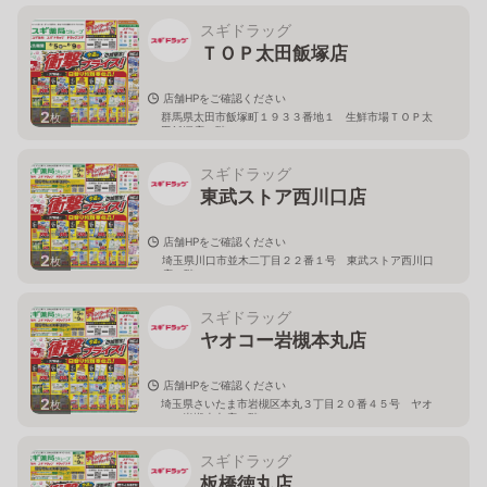
スギドラッグ
ＴＯＰ太田飯塚店
店舗HPをご確認ください
2
群馬県太田市飯塚町１９３３番地１ 生鮮市場ＴＯＰ太
枚
田飯塚店１階
スギドラッグ
東武ストア西川口店
店舗HPをご確認ください
2
埼玉県川口市並木二丁目２２番１号 東武ストア西川口
枚
店２階
スギドラッグ
ヤオコー岩槻本丸店
店舗HPをご確認ください
2
埼玉県さいたま市岩槻区本丸３丁目２０番４５号 ヤオ
枚
コー岩槻本丸店２階
スギドラッグ
板橋徳丸店