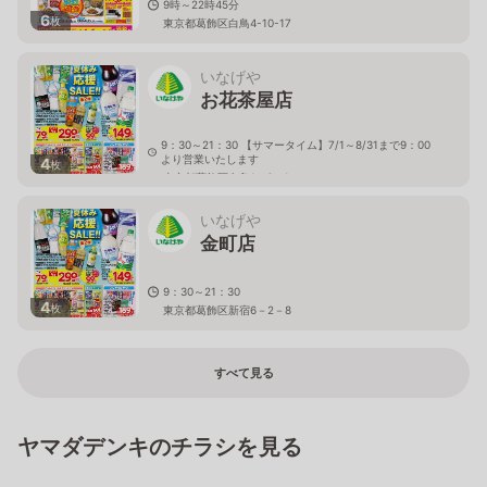
9時～22時45分
6
枚
東京都葛飾区白鳥4-10-17
いなげや
お花茶屋店
9：30～21：30 【サマータイム】7/1～8/31まで9：00
より営業いたします
4
枚
東京都葛飾区白鳥1－6－1
いなげや
金町店
9：30～21：30
4
枚
東京都葛飾区新宿6－2－8
すべて見る
ヤマダデンキのチラシを見る