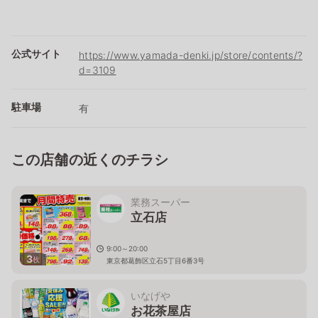
公式サイト
https://www.yamada-denki.jp/store/contents/?
d=3109
駐車場
有
この店舗の近くのチラシ
業務スーパー
立石店
9:00～20:00
3
枚
東京都葛飾区立石5丁目6番3号
いなげや
お花茶屋店