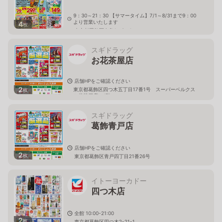
9：30～21：30 【サマータイム】7/1～8/31まで9：00
より営業いたします
4
枚
東京都葛飾区白鳥1－6－1
スギドラッグ
お花茶屋店
店舗HPをご確認ください
2
東京都葛飾区四つ木五丁目17番1号 スーパーベルクス
枚
お花茶屋店 1階
スギドラッグ
葛飾青戸店
店舗HPをご確認ください
2
枚
東京都葛飾区青戸四丁目21番26号
イトーヨーカドー
四つ木店
全館 10:00-21:00
2
枚
東京都葛飾区四つ木2-21-1