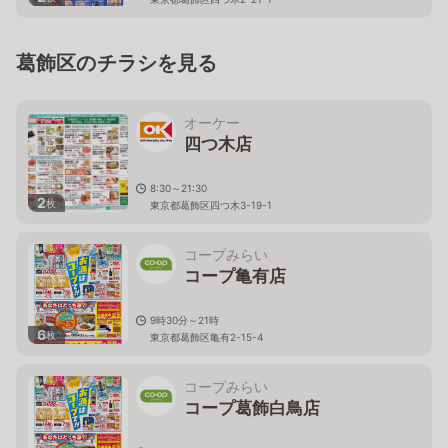
葛飾区のチラシを見る
オーケー
四つ木店
8:30～21:30
2
枚
東京都葛飾区四つ木3-19-1
コープみらい
コープ亀有店
9時30分～21時
6
枚
東京都葛飾区亀有2-15-4
コープみらい
コープ葛飾白鳥店