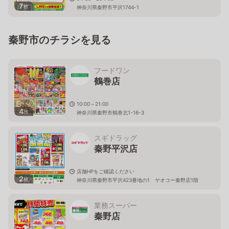
7
枚
神奈川県秦野市平沢1744-1
秦野市のチラシを見る
フードワン
鶴巻店
10:00～21:00
4
枚
神奈川県秦野市鶴巻北1-16-3
スギドラッグ
秦野平沢店
店舗HPをご確認ください
2
枚
神奈川県秦野市平沢423番地の1 ヤオコー秦野店1階
業務スーパー
秦野店