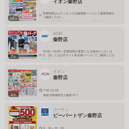
イオン秦野店
営業時間はエディオンの店舗情報ページにて最新情報を
ご確認ください。
44
枚
神奈川県秦野市入船町12-1 イオン秦野SC別館2F
AOKI
秦野店
10:00～20:00（営業時間が変更となる場合がございま
す。詳しくは公式サイト各店舗ページにてご確認くださ
7
枚
い。）
神奈川県秦野市曽屋3534-1
イオン
秦野店
7:00-22:00
2
枚
神奈川県秦野市入船町12-1
コーナン
ビーバートザン秦野店
9：30～20：00