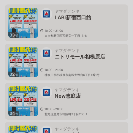
ヤマダデンキ
LABI新宿西口館
10:00～21:00
33
枚
東京都新宿区西新宿一丁目18-8
ヤマダデンキ
ニトリモール相模原店
10:00～21:00
32
枚
神奈川県相模原市南区大野台6丁目1番1号
ヤマダデンキ
New恵庭店
10:00～20:00
34
枚
北海道恵庭市柏陽町3丁目266-1
ヤマダデンキ