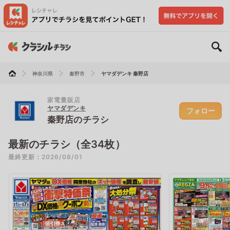
神奈川県
秦野市
ヤマダデンキ 秦野店
家電量販店
ヤマダデンキ
フォロー
秦野店のチラシ
最新のチラシ（全34枚）
最終更新：2026/08/01