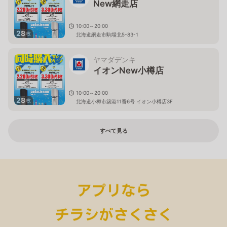
New網走店
10:00～20:00
28
枚
北海道網走市駒場北5-83-1
ヤマダデンキ
イオンNew小樽店
10:00～20:00
28
枚
北海道小樽市築港11番6号 イオン小樽店3F
すべて見る