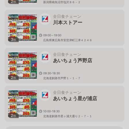
2
枚
新潟県南魚沼市塩沢８６－２
全日食チェーン
川本ストアー
09:00～19:00
3
枚
広島県東広島市安芸津町三津４２４６
全日食チェーン
あいちょう芦野店
09:30-18:30
2
枚
北海道釧路市芦野１－１－７
全日食チェーン
あいちょう星が浦店
10:00-18:30
2
枚
北海道釧路市星ヶ浦大通り２－７－１