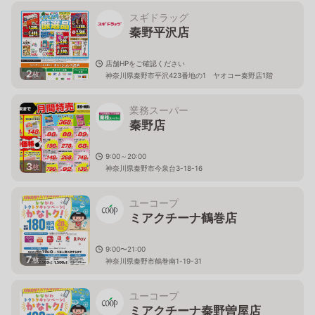
スギドラッグ
秦野平沢店
店舗HPをご確認ください
2
枚
神奈川県秦野市平沢423番地の1 ヤオコー秦野店1階
業務スーパー
秦野店
9:00～20:00
3
枚
神奈川県秦野市今泉台3-18-16
ユーコープ
ミアクチーナ鶴巻店
9:00〜21:00
7
枚
神奈川県秦野市鶴巻南1-19-31
ユーコープ
ミアクチーナ秦野曽屋店