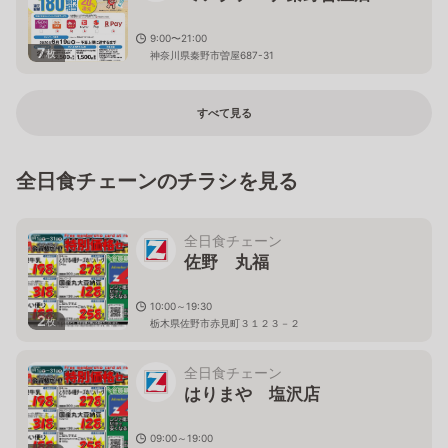
9:00〜21:00
7
枚
神奈川県秦野市曽屋687-31
すべて見る
全日食チェーンのチラシを見る
全日食チェーン
佐野 丸福
10:00～19:30
2
枚
栃木県佐野市赤見町３１２３－２
全日食チェーン
はりまや 塩沢店
09:00～19:00