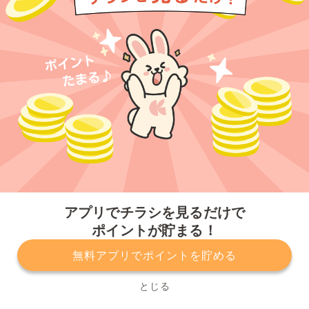
今すぐアプリをダウンロードする
アプリでチラシを見るだけで
ポイントが貯まる！
無料アプリでポイントを貯める
プライバシーポリシー
利用規約
運営会社
サービスに関してのお問い合わせ
チラシ掲載をお考えの方
とじる
Copyright© Kurashiru, Inc. All Rights Reserved.