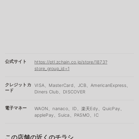
公式サイト
https://ptl.zchain.co.jp/store/1873?
store_group_id=1
クレジットカ
VISA、MasterCard、JCB、AmericanExpress、
ード
Diners Club、DISCOVER
電子マネー
WAON、nanaco、ID、楽天Edy、QuicPay、
applePay、Suica、PASMO、IC
この店舗の近くのチラシ