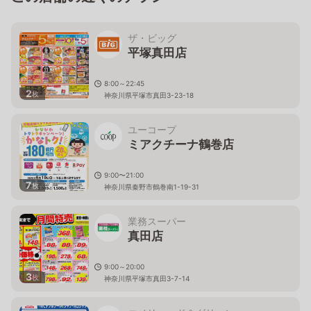
ザ・ビッグ
平塚真田店
8:00～22:45
2
枚
神奈川県平塚市真田3-23-18
ユーコープ
ミアクチーナ鶴巻店
9:00〜21:00
7
枚
神奈川県秦野市鶴巻南1-19-31
業務スーパー
真田店
9:00～20:00
3
枚
神奈川県平塚市真田3-7-14