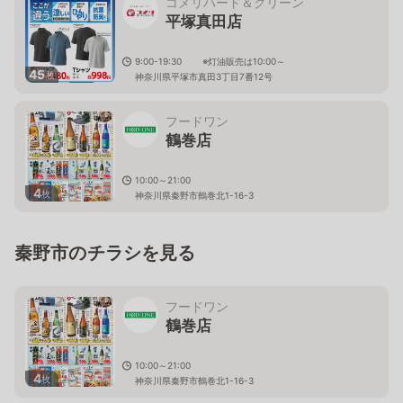
コメリハード＆グリーン
平塚真田店
9:00-19:30 ※灯油販売は10:00～
45
枚
神奈川県平塚市真田3丁目7番12号
フードワン
鶴巻店
10:00～21:00
4
枚
神奈川県秦野市鶴巻北1-16-3
秦野市のチラシを見る
フードワン
鶴巻店
10:00～21:00
4
枚
神奈川県秦野市鶴巻北1-16-3