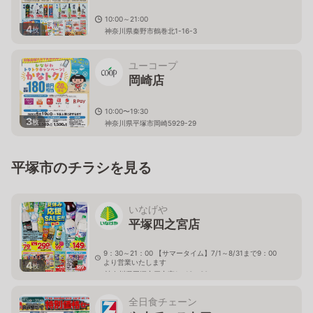
10:00～21:00
4
枚
神奈川県秦野市鶴巻北1-16-3
ユーコープ
岡崎店
10:00〜19:30
3
枚
神奈川県平塚市岡崎5929-29
平塚市のチラシを見る
いなげや
平塚四之宮店
9：30～21：00 【サマータイム】7/1～8/31まで9：00
より営業いたします
4
枚
神奈川県平塚市四之宮1－13－30
全日食チェーン