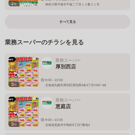
2
枚
神奈川県平塚市平塚二丁目１３番２１号
すべて見る
業務スーパーのチラシを見る
業務スーパー
厚別西店
9:00～22:00
3
枚
北海道札幌市厚別区厚別西4条3丁目1067-68
業務スーパー
恵庭店
9:00～22:00
3
枚
北海道恵庭市中島町6丁目7番地4