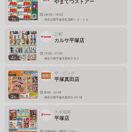
やまてつストアー
09:00～19:00
1
枚
神奈川県平塚市札場町１４－１６
三和
カルサ平塚店
10:00～21:00
4
枚
神奈川県平塚市田村3-5-1
ザ・ビッグ
平塚真田店
8:00～22:45
2
枚
神奈川県平塚市真田3-23-18
スギ薬局
平塚店
店舗HPをご確認ください