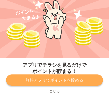
今すぐアプリをダウンロードする
アプリでチラシを見るだけで
ポイントが貯まる！
無料アプリでポイントを貯める
プライバシーポリシー
利用規約
運営会社
サービスに関してのお問い合わせ
チラシ掲載をお考えの方
とじる
Copyright© Kurashiru, Inc. All Rights Reserved.