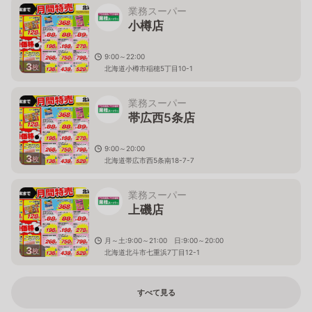
業務スーパー
小樽店
9:00～22:00
3
枚
北海道小樽市稲穂5丁目10-1
業務スーパー
帯広西5条店
9:00～20:00
3
枚
北海道帯広市西5条南18-7-7
業務スーパー
上磯店
月～土:9:00～21:00 日:9:00～20:00
3
枚
北海道北斗市七重浜7丁目12-1
すべて見る