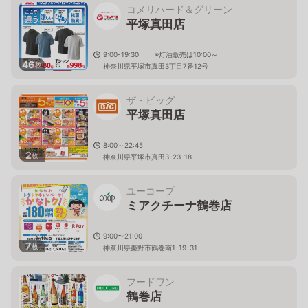
コメリハード＆グリーン
平塚真田店
9:00-19:30 ※灯油販売は10:00～
46
枚
神奈川県平塚市真田3丁目7番12号
ザ・ビッグ
平塚真田店
8:00～22:45
2
枚
神奈川県平塚市真田3-23-18
ユーコープ
ミアクチーナ鶴巻店
9:00〜21:00
7
枚
神奈川県秦野市鶴巻南1-19-31
フードワン
鶴巻店