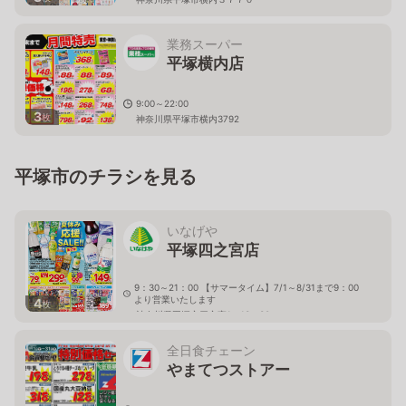
業務スーパー
平塚横内店
9:00～22:00
3
枚
神奈川県平塚市横内3792
平塚市のチラシを見る
いなげや
平塚四之宮店
9：30～21：00 【サマータイム】7/1～8/31まで9：00
より営業いたします
4
枚
神奈川県平塚市四之宮1－13－30
全日食チェーン
やまてつストアー