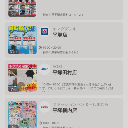
5
枚
神奈川県平塚市田村３−４−２５
ヤマダデンキ
平塚店
10:00～20:00
31
枚
神奈川県平塚市田村5-25-5
AOKI
平塚田村店
10:00～20:00（営業時間が変更となる場合がございま
す。詳しくは公式サイト各店舗ページにてご確認くださ
7
枚
い。）
神奈川県平塚市田村5-2-17
ファッションセンターしまむら
平塚横内店
10:00-19:00
3
枚
神奈川県平塚市横内３７７０