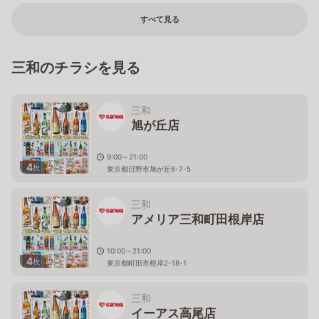
すべて見る
三和のチラシを見る
三和
旭が丘店
9:00～21:00
4
枚
東京都日野市旭が丘6-7-5
三和
アメリア三和町田根岸店
10:00～21:00
4
枚
東京都町田市根岸2-18-1
三和
イーアス高尾店