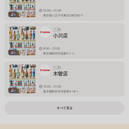
10:00～21:00
4
枚
東京都八王子市東浅川町550-1
三和
小川店
9:00～22:00
4
枚
東京都町田市金森4-1-2
三和
木曽店
10:00～21:00
4
枚
東京都町田市木曽東4-18-1
すべて見る