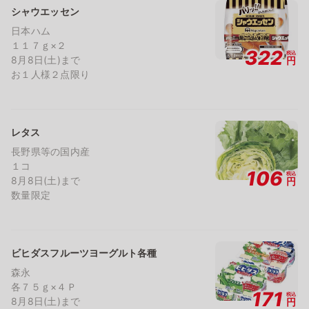
シャウエッセン
日本ハム
１１７ｇ×２
322
税込
8月8日(土)まで
円
お１人様２点限り
レタス
長野県等の国内産
１コ
106
税込
8月8日(土)まで
円
数量限定
ビヒダスフルーツヨーグルト各種
森永
各７５ｇ×４Ｐ
171
税込
8月8日(土)まで
円