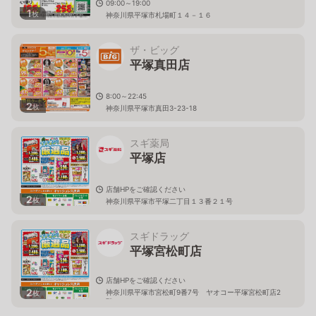
09:00～19:00
1
枚
神奈川県平塚市札場町１４－１６
ザ・ビッグ
平塚真田店
8:00～22:45
2
枚
神奈川県平塚市真田3-23-18
スギ薬局
平塚店
店舗HPをご確認ください
2
枚
神奈川県平塚市平塚二丁目１３番２１号
スギドラッグ
平塚宮松町店
店舗HPをご確認ください
2
神奈川県平塚市宮松町9番7号 ヤオコー平塚宮松町店2
枚
階