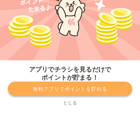
今すぐアプリをダウンロードする
アプリでチラシを見るだけで
ポイントが貯まる！
無料アプリでポイントを貯める
プライバシーポリシー
利用規約
運営会社
サービスに関してのお問い合わせ
チラシ掲載をお考えの方
とじる
Copyright© Kurashiru, Inc. All Rights Reserved.