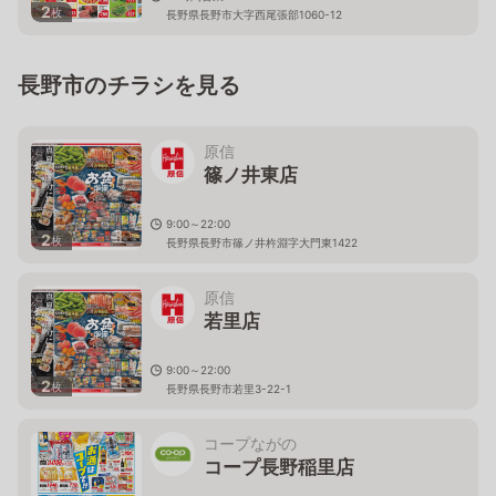
2
枚
長野県長野市大字西尾張部1060-12
長野市のチラシを見る
原信
篠ノ井東店
9:00～22:00
2
枚
長野県長野市篠ノ井杵淵字大門東1422
原信
若里店
9:00～22:00
2
枚
長野県長野市若里3-22-1
コープながの
コープ長野稲里店