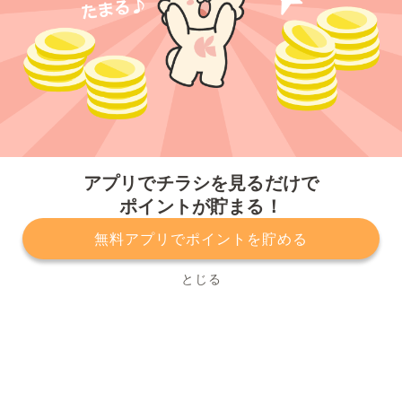
今すぐアプリをダウンロードする
アプリでチラシを見るだけで
ポイントが貯まる！
無料アプリでポイントを貯める
プライバシーポリシー
利用規約
運営会社
サービスに関してのお問い合わせ
チラシ掲載をお考えの方
とじる
Copyright© Kurashiru, Inc. All Rights Reserved.