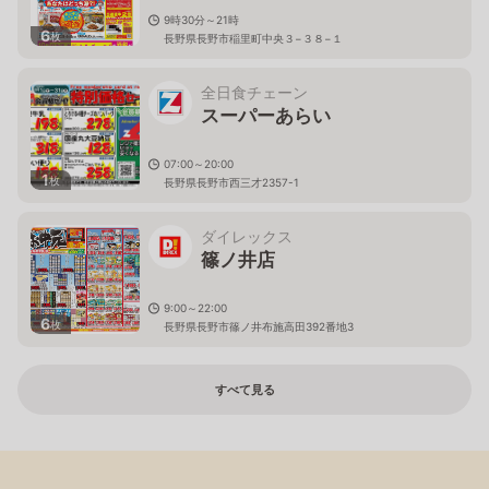
9時30分～21時
6
枚
長野県長野市稲里町中央３−３８−１
全日食チェーン
スーパーあらい
07:00～20:00
1
枚
長野県長野市西三才2357-1
ダイレックス
篠ノ井店
9:00～22:00
6
枚
長野県長野市篠ノ井布施高田392番地3
すべて見る