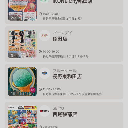
IKONE City稲田店
10:00-20:00
2
枚
長野県長野市稲田３丁目31番7
バースデイ
稲田店
10:00-19:00
3
枚
長野県長野市稲田３丁目３３番７号
ブルーシール
長野東和田店
11:00～20:00
1
枚
長野県長野市東和田505－1 平安堂東和田店内
SEIYU
西尾張部店
24時間営業