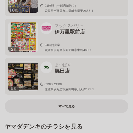
24時間（一部店舗除く）
10
枚
佐賀県伊万里市二里町大里甲2455-1
マックスバリュ
伊万里駅前店
24時間営業
2
枚
佐賀県伊万里市新天町字中島480-1
まつばや
脇田店
09:00-21:00
5
枚
佐賀県伊万里市脇田町字川久保171-1
すべて見る
ヤマダデンキのチラシを見る