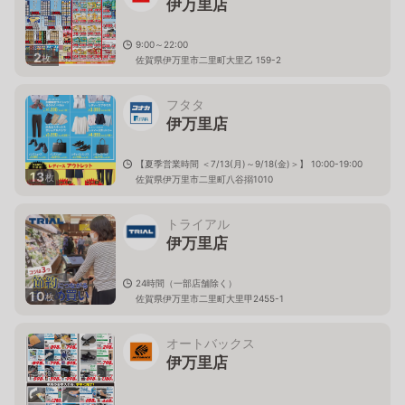
伊万里店
9:00～22:00
2
枚
佐賀県伊万里市二里町大里乙 159-2
フタタ
伊万里店
【夏季営業時間 ＜7/13(月)～9/18(金)＞】 10:00-19:00
13
枚
佐賀県伊万里市二里町八谷搦1010
トライアル
伊万里店
24時間（一部店舗除く）
10
枚
佐賀県伊万里市二里町大里甲2455-1
オートバックス
伊万里店